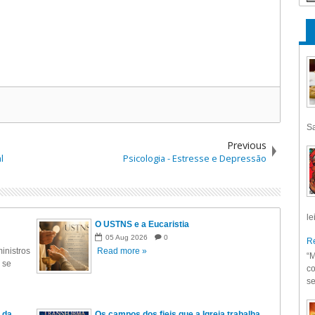
Sa
Previous
l
Psicologia - Estresse e Depressão
le
O USTNS e a Eucaristia
05
Aug
2026
0
Re
inistros
Read more »
“M
 se
co
se
 da
Os campos dos fieis que a Igreja trabalha