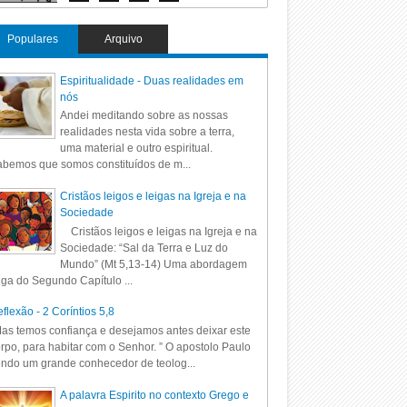
Populares
Arquivo
Espiritualidade - Duas realidades em
nós
Andei meditando sobre as nossas
realidades nesta vida sobre a terra,
uma material e outro espiritual.
bemos que somos constituídos de m...
Cristãos leigos e leigas na Igreja e na
Sociedade
Cristãos leigos e leigas na Igreja e na
Sociedade: “Sal da Terra e Luz do
Mundo” (Mt 5,13-14) Uma abordagem
iga do Segundo Capítulo ...
flexão - 2 Coríntios 5,8
as temos confiança e desejamos antes deixar este
rpo, para habitar com o Senhor. ” O apostolo Paulo
ndo um grande conhecedor de teolog...
A palavra Espirito no contexto Grego e