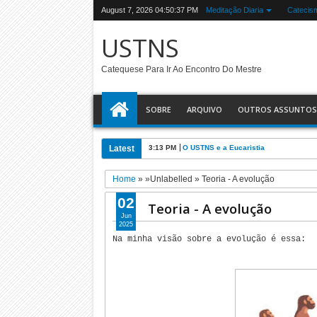
August 7, 2026
04:50:38 PM
Meditação Diaria
Catecis
USTNS
Catequese Para Ir Ao Encontro Do Mestre
SOBRE
ARQUIVO
OUTROS ASSUNTOS
Latest
3:13 PM
O USTNS e a Eucaristia
Home
» »Unlabelled »
Teoria - A evolução
02
Teoria - A evolução
Jun
2025
Na minha visão sobre a evolução é essa: