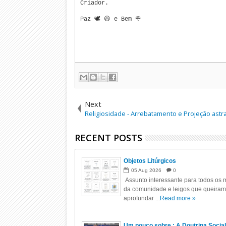
Criador.
Paz 🕊️ 😃 e Bem 🌹
Next
Religiosidade - Arrebatamento e Projeção astra
RECENT POSTS
Objetos Litúrgicos
05
Aug
2026
0
Assunto interessante para todos os m
da comunidade e leigos que queiram
aprofundar ...
Read more »
Um pouco sobre : A Doutrina Social