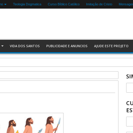
mo
Teologia Dogmatica
Curso Bíblico Católico
Imitação de Cristo
Mensagen
VIDA DOS SANTOS
PUBLICIDADE E ANUNCIOS
AJUDE ESTE PROJETO
SI
CU
ES