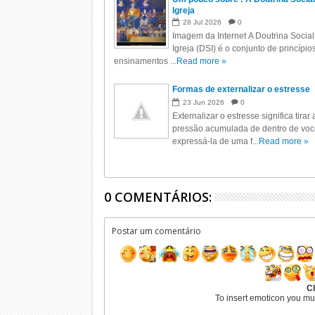
Igreja
28
Jul
2026
0
Imagem da Internet A Doutrina Social
Igreja (DSI) é o conjunto de princípio
ensinamentos ...
Read more »
Formas de externalizar o estresse
23
Jun
2026
0
Externalizar o estresse significa tirar 
pressão acumulada de dentro de voc
expressá-la de uma f...
Read more »
0 COMENTÁRIOS:
Postar um comentário
Cl
To insert emoticon you mu