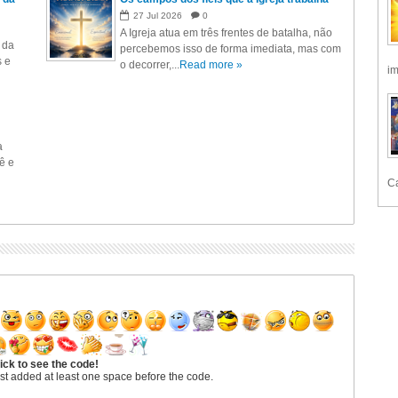
27
Jul
2026
0
A Igreja atua em três frentes de batalha, não
 da
percebemos isso de forma imediata, mas com
s e
o decorrer,...
Read more »
im
a
ê e
Ca
ick to see the code!
st added at least one space before the code.