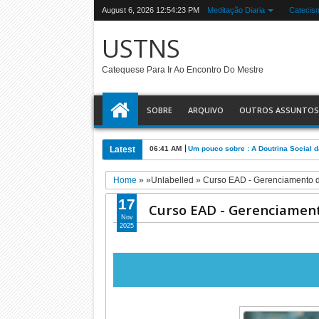
August 6, 2026
12:54:24 PM
Meditação Diaria
Catecis
USTNS
Catequese Para Ir Ao Encontro Do Mestre
SOBRE
ARQUIVO
OUTROS ASSUNTOS
Latest
06:36 AM
Os campos dos fieis que a Igreja tra
Home
» »Unlabelled »
Curso EAD - Gerenciamento d
17
Curso EAD - Gerenciament
Nov
2025