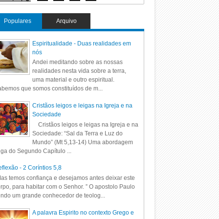
Populares
Arquivo
Espiritualidade - Duas realidades em
nós
Andei meditando sobre as nossas
realidades nesta vida sobre a terra,
uma material e outro espiritual.
bemos que somos constituídos de m...
Cristãos leigos e leigas na Igreja e na
Sociedade
Cristãos leigos e leigas na Igreja e na
Sociedade: “Sal da Terra e Luz do
Mundo” (Mt 5,13-14) Uma abordagem
iga do Segundo Capítulo ...
flexão - 2 Coríntios 5,8
as temos confiança e desejamos antes deixar este
rpo, para habitar com o Senhor. ” O apostolo Paulo
ndo um grande conhecedor de teolog...
A palavra Espirito no contexto Grego e