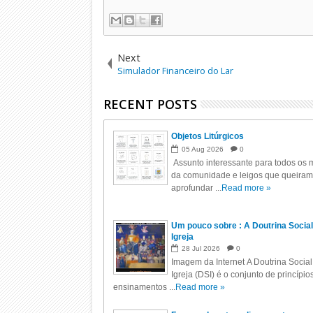
Next
Simulador Financeiro do Lar
RECENT POSTS
Objetos Litúrgicos
05
Aug
2026
0
Assunto interessante para todos os m
da comunidade e leigos que queiram
aprofundar ...
Read more »
Um pouco sobre : A Doutrina Social
Igreja
28
Jul
2026
0
Imagem da Internet A Doutrina Social
Igreja (DSI) é o conjunto de princípio
ensinamentos ...
Read more »