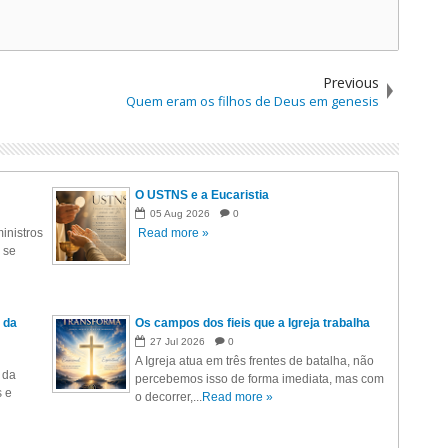
Previous
Quem eram os filhos de Deus em genesis
O USTNS e a Eucaristia
05
Aug
2026
0
inistros
Read more »
 se
 da
Os campos dos fieis que a Igreja trabalha
27
Jul
2026
0
A Igreja atua em três frentes de batalha, não
 da
percebemos isso de forma imediata, mas com
s e
o decorrer,...
Read more »