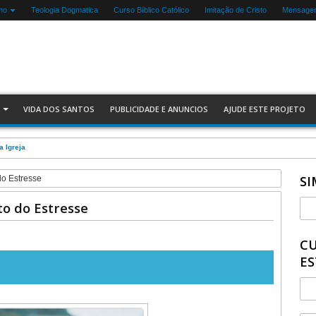
mo
Teologia Dogmatica
Curso Bíblico Católico
Imitação de Cristo
Mensagen
VIDA DOS SANTOS
PUBLICIDADE E ANUNCIOS
AJUDE ESTE PROJETO
balha
SI
o Estresse
o do Estresse
CU
ES