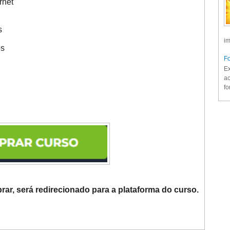
rnet
s
im
os
Fo
Ex
ac
fo
rar, será redirecionado para a plataforma do curso.