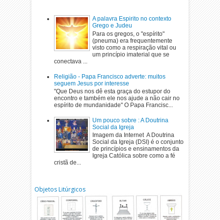
A palavra Espirito no contexto
Grego e Judeu
Para os gregos, o "espírito"
(pneuma) era frequentemente
visto como a respiração vital ou
um princípio imaterial que se
conectava ...
Religião - Papa Francisco adverte: muitos
seguem Jesus por interesse
"Que Deus nos dê esta graça do estupor do
encontro e também ele nos ajude a não cair no
espírito de mundanidade" O Papa Francisc...
Um pouco sobre : A Doutrina
Social da Igreja
Imagem da Internet A Doutrina
Social da Igreja (DSI) é o conjunto
de princípios e ensinamentos da
Igreja Católica sobre como a fé
cristã de...
Objetos Litúrgicos