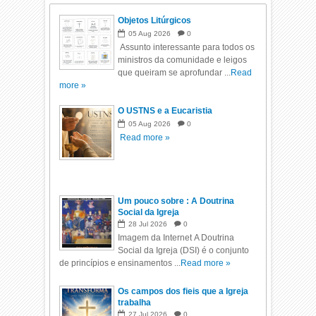
Objetos Litúrgicos
05
Aug
2026
0
Assunto interessante para todos os
ministros da comunidade e leigos
que queiram se aprofundar ...
Read
more »
O USTNS e a Eucaristia
05
Aug
2026
0
Read more »
Um pouco sobre : A Doutrina
Social da Igreja
28
Jul
2026
0
Imagem da Internet A Doutrina
Social da Igreja (DSI) é o conjunto
de princípios e ensinamentos ...
Read more »
Os campos dos fieis que a Igreja
trabalha
27
Jul
2026
0