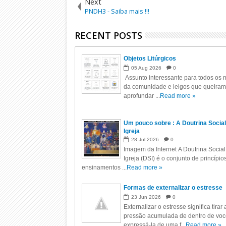
Next
PNDH3 - Saiba mais !!!
RECENT POSTS
Objetos Litúrgicos
05
Aug
2026
0
Assunto interessante para todos os m
da comunidade e leigos que queiram
aprofundar ...
Read more »
Um pouco sobre : A Doutrina Social
Igreja
28
Jul
2026
0
Imagem da Internet A Doutrina Social
Igreja (DSI) é o conjunto de princípio
ensinamentos ...
Read more »
Formas de externalizar o estresse
23
Jun
2026
0
Externalizar o estresse significa tirar 
pressão acumulada de dentro de voc
expressá-la de uma f...
Read more »