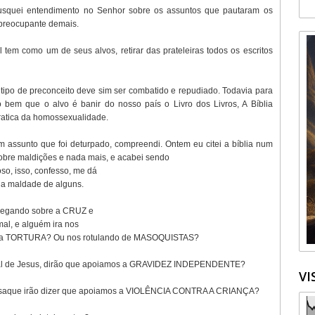
Busquei entendimento no Senhor sobre os assuntos que pautaram os
i preocupante demais.
l tem como um de seus alvos, retirar das prateleiras todos os escritos
uer tipo de preconceito deve sim ser combatido e repudiado. Todavia para
bem que o alvo é banir do nosso país o Livro dos Livros, A Bíblia
ratica da homossexualidade.
m assunto que foi deturpado, compreendi. Ontem eu citei a bíblia num
obre maldições e nada mais, e acabei sendo
so, isso, confesso, me dá
i a maldade de alguns.
 pregando sobre a CRUZ e
mal, e alguém ira nos
gia a TORTURA? Ou nos rotulando de MASOQUISTAS?
inal de Jesus, dirão que apoiamos a GRAVIDEZ INDEPENDENTE?
VI
 de Isaque irão dizer que apoiamos a VIOLÊNCIA CONTRA A CRIANÇA?