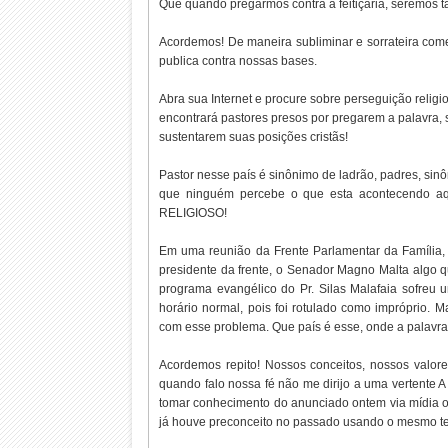
Que quando pregarmos contra a feitiçaria, seremos t
Acordemos! De maneira subliminar e sorrateira com
publica contra nossas bases.
Abra sua Internet e procure sobre perseguição relig
encontrará pastores presos por pregarem a palavra,
sustentarem suas posições cristãs!
Pastor nesse país é sinônimo de ladrão, padres, sinô
que ninguém percebe o que esta acontecendo a
RELIGIOSO!
Em uma reunião da Frente Parlamentar da Família, (
presidente da frente, o Senador Magno Malta algo 
programa evangélico do Pr. Silas Malafaia sofreu 
horário normal, pois foi rotulado como impróprio. 
com esse problema. Que país é esse, onde a palavr
Acordemos repito! Nossos conceitos, nossos valore
quando falo nossa fé não me dirijo a uma vertente A 
tomar conhecimento do anunciado ontem via mídia on-l
já houve preconceito no passado usando o mesmo tex