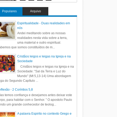
Populares
Arquivo
Espiritualidade - Duas realidades em
nós
Andei meditando sobre as nossas
realidades nesta vida sobre a terra,
uma material e outro espiritual.
bemos que somos constituídos de m...
Cristãos leigos e leigas na Igreja e na
Sociedade
Cristãos leigos e leigas na Igreja e na
Sociedade: “Sal da Terra e Luz do
Mundo” (Mt 5,13-14) Uma abordagem
iga do Segundo Capítulo ...
flexão - 2 Coríntios 5,8
as temos confiança e desejamos antes deixar este
rpo, para habitar com o Senhor. ” O apostolo Paulo
ndo um grande conhecedor de teolog...
A palavra Espirito no contexto Grego e