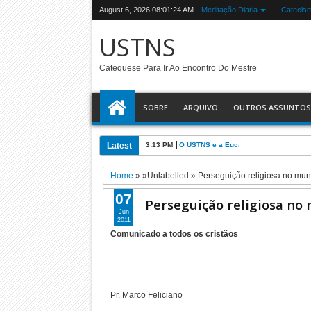
August 6, 2026
08:01:25 AM
Meditação Diaria
Catecis
USTNS
Catequese Para Ir Ao Encontro Do Mestre
SOBRE
ARQUIVO
OUTROS ASSUNTOS
Latest
3:13 PM
O USTNS e a Eucaristia
Home
» »Unlabelled »
Perseguição religiosa no mu
07
Perseguição religiosa no
Jun
2011
Comunicado a todos os cristãos
Pr. Marco Feliciano