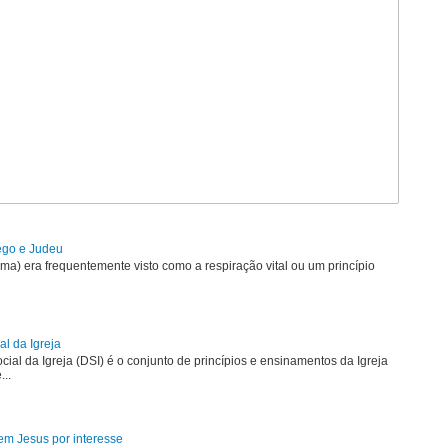
rego e Judeu
uma) era frequentemente visto como a respiração vital ou um princípio
al da Igreja
ial da Igreja (DSI) é o conjunto de princípios e ensinamentos da Igreja
...
em Jesus por interesse