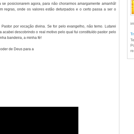
ã a se posicionarem agora, para não chorarmos amargamente amanhã!
regras, onde os valores estão deturpados e o certo passa a ser o
im
 Pastor por vocação divina. Se for pelo evangelho, não temo. Lutarei
 acabei descobrindo o real motivo pelo qual fui constituído pastor pelo
Tr
inha bandeira, a minha fé!
Te
Po
poder de Deus para a
re