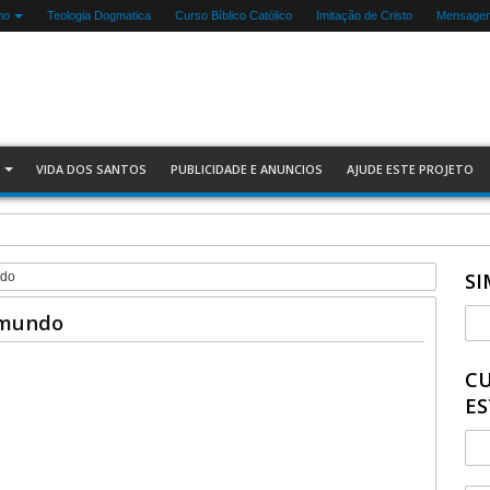
mo
Teologia Dogmatica
Curso Bíblico Católico
Imitação de Cristo
Mensagen
VIDA DOS SANTOS
PUBLICIDADE E ANUNCIOS
AJUDE ESTE PROJETO
SI
ndo
 mundo
CU
ES