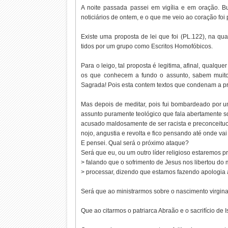
A noite passada passei em vigília e em oração. 
noticiários de ontem, e o que me veio ao coração fo
Existe uma proposta de lei que foi (PL.122), na qua
tidos por um grupo como Escritos Homofóbicos.
Para o leigo, tal proposta é legitima, afinal, qualq
os que conhecem a fundo o assunto, sabem muito 
Sagrada! Pois esta contem textos que condenam a p
Mas depois de meditar, pois fui bombardeado por u
assunto puramente teológico que fala abertamente s
acusado maldosamente de ser racista e preconceituo
nojo, angustia e revolta e fico pensando até onde va
E pensei. Qual será o próximo ataque?
Será que eu, ou um outro líder religioso estaremos
> falando que o sofrimento de Jesus nos libertou do 
> processar, dizendo que estamos fazendo apolo
Será que ao ministrarmos sobre o nascimento virg
Que ao citarmos o patriarca Abraão e o sacrifício