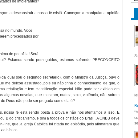
axados de intolerantes?
eçam a desconstruir a nossa fé cristã. Começam a manipular a opinião
iosa no mundo. Você
 serem processados por
nimo de pedofilia! Será
Sa
qui? Estamos sendo perseguidos, estamos sofrendo PRECONCEITO
da qual sou o segundo secretario), com o Ministro da Justiça, ouvi o
que me deixou assustado, pois eu não tinha o conhecimento, de que, o
uma retaliação e tem classificação especial. Não pode ser exibido em
Mas algumas novelas, que mostram, nudez, sexo, violência, não sofrem
le
a de Deus não pode ser pregada como ela é?
Re
“M
s, nossa fé esta sendo posta a prova e não nos atentamos a isso. E
co
ou B do cristianismo, e sim a todos os cristãos do Brasil. A CNBB deve
se
ine, que, a Igreja Católica foi citada no episódio, pois afirmaram que
to bíblico.