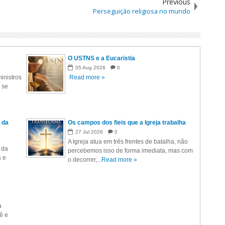
Previous
Perseguição religiosa no mundo
O USTNS e a Eucaristia
05
Aug
2026
0
inistros
Read more »
 se
 da
Os campos dos fieis que a Igreja trabalha
27
Jul
2026
0
A Igreja atua em três frentes de batalha, não
 da
percebemos isso de forma imediata, mas com
s e
o decorrer,...
Read more »
a
ê e