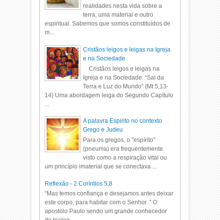
realidades nesta vida sobre a
terra, uma material e outro
espiritual. Sabemos que somos constituídos de
m...
Cristãos leigos e leigas na Igreja
e na Sociedade
Cristãos leigos e leigas na
Igreja e na Sociedade: “Sal da
Terra e Luz do Mundo” (Mt 5,13-
14) Uma abordagem leiga do Segundo Capítulo
...
A palavra Espirito no contexto
Grego e Judeu
Para os gregos, o "espírito"
(pneuma) era frequentemente
visto como a respiração vital ou
um princípio imaterial que se conectava ...
Reflexão - 2 Coríntios 5,8
“Mas temos confiança e desejamos antes deixar
este corpo, para habitar com o Senhor. ” O
apostolo Paulo sendo um grande conhecedor
de teolog...