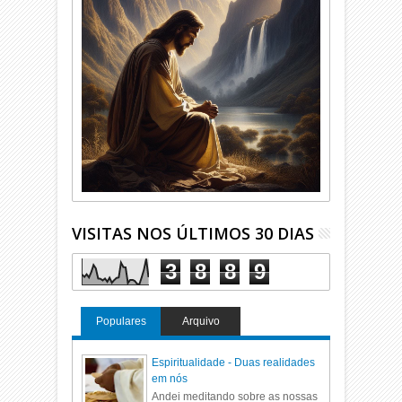
VISITAS NOS ÚLTIMOS 30 DIAS
3
8
8
9
Populares
Arquivo
Espiritualidade - Duas realidades
em nós
Andei meditando sobre as nossas