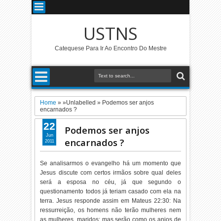
USTNS
Catequese Para Ir Ao Encontro Do Mestre
Home
» »Unlabelled »
Podemos ser anjos
encarnados ?
22
Podemos ser anjos
Jun
encarnados ?
2011
Se analisarmos o evangelho há um momento que
Jesus discute com certos irmãos sobre qual deles
será a esposa no céu, já que segundo o
questionamento todos já teriam casado com ela na
terra. Jesus responde assim em Mateus 22:30: Na
ressurreição, os homens não terão mulheres nem
as mulheres, maridos; mas serão como os anjos de