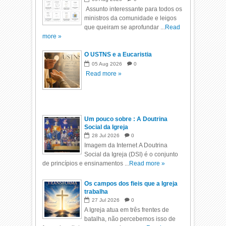
Assunto interessante para todos os
ministros da comunidade e leigos
que queiram se aprofundar ...
Read
more »
O USTNS e a Eucaristia
05
Aug
2026
0
Read more »
Um pouco sobre : A Doutrina
Social da Igreja
28
Jul
2026
0
Imagem da Internet A Doutrina
Social da Igreja (DSI) é o conjunto
de princípios e ensinamentos ...
Read more »
Os campos dos fieis que a Igreja
trabalha
27
Jul
2026
0
A Igreja atua em três frentes de
batalha, não percebemos isso de