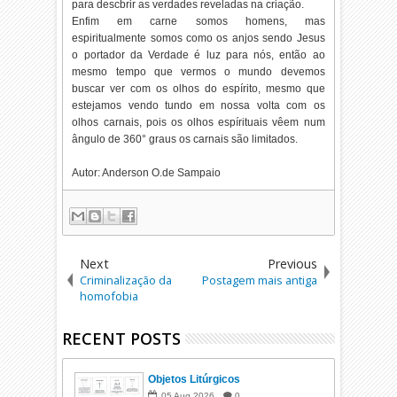
para descbrir as verdades reveladas na criação.
Enfim em carne somos homens, mas
espiritualmente somos como os anjos sendo Jesus
o portador da Verdade é luz para nós, então ao
mesmo tempo que vermos o mundo devemos
buscar ver com os olhos do espírito, mesmo que
estejamos vendo tundo em nossa volta com os
olhos carnais, pois os olhos espírituais vêem num
ângulo de 360° graus os carnais são limitados.
Autor: Anderson O.de Sampaio
Next
Previous
Criminalização da
Postagem mais antiga
homofobia
RECENT POSTS
Objetos Litúrgicos
05
Aug
2026
0