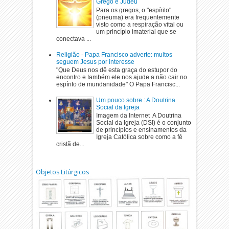
Grego e Judeu
Para os gregos, o "espírito"
(pneuma) era frequentemente
visto como a respiração vital ou
um princípio imaterial que se
conectava ...
Religião - Papa Francisco adverte: muitos
seguem Jesus por interesse
"Que Deus nos dê esta graça do estupor do
encontro e também ele nos ajude a não cair no
espírito de mundanidade" O Papa Francisc...
Um pouco sobre : A Doutrina
Social da Igreja
Imagem da Internet A Doutrina
Social da Igreja (DSI) é o conjunto
de princípios e ensinamentos da
Igreja Católica sobre como a fé
cristã de...
Objetos Litúrgicos