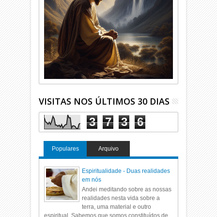
VISITAS NOS ÚLTIMOS 30 DIAS
3
7
3
6
Populares
Arquivo
Espiritualidade - Duas realidades
em nós
Andei meditando sobre as nossas
realidades nesta vida sobre a
terra, uma material e outro
espiritual. Sabemos que somos constituídos de