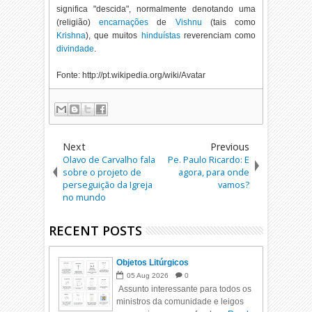
significa "descida", normalmente denotando uma
(religião)
encarnações
de
Vishnu
(tais como
Krishna
), que muitos
hinduístas
reverenciam como
divindade
.
Fonte: http://pt.wikipedia.org/wiki/Avatar
Next
Previous
Olavo de Carvalho fala
Pe. Paulo Ricardo: E
sobre o projeto de
agora, para onde
perseguição da Igreja
vamos?
no mundo
RECENT POSTS
Objetos Litúrgicos
05
Aug
2026
0
Assunto interessante para todos os
ministros da comunidade e leigos