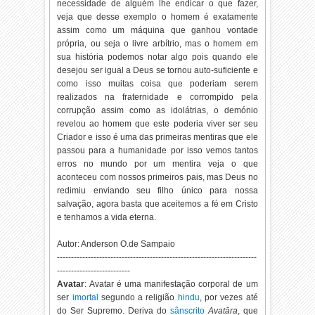
necessidade de alguém lhe endicar o que fazer,
veja que desse exemplo o homem é exatamente
assim como um máquina que ganhou vontade
própria, ou seja o livre arbítrio, mas o homem em
sua história podemos notar algo pois quando ele
desejou ser igual a Deus se tornou auto-suficiente e
como isso muitas coisa que poderiam serem
realizados na fraternidade e corrompido pela
corrupção assim como as idolátrias, o demónio
revelou ao homem que este poderia viver ser seu
Criador e isso é uma das primeiras mentiras que ele
passou para a humanidade por isso vemos tantos
erros no mundo por um mentira veja o que
aconteceu com nossos primeiros pais, mas Deus no
redimiu enviando seu filho único para nossa
salvação, agora basta que aceitemos a fé em Cristo
e tenhamos a vida eterna.
Autor: Anderson O.de Sampaio
-----------------------------------------------------------------------
--------------------------
Avatar
: Avatar é uma manifestação corporal de um
ser
imortal
segundo a religião
hindu
, por vezes até
do Ser Supremo. Deriva do
sânscrito
Avatāra
, que