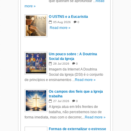
que queiram se aprofundar ...
Read
more »
O USTNS e a Eucaristia
05
Aug
2026
0
Read more »
Um pouco sobre : A Doutrina
Social da Igreja
28
Jul
2026
0
Imagem da Internet A Doutrina
Social da Igreja (DSI) é o conjunto
de princípios e ensinamentos ...
Read more »
Os campos dos fieis que a Igreja
trabalha
27
Jul
2026
0
A Igreja atua em três frentes de
batalha, não percebemos isso de
forma imediata, mas com o decorrer,...
Read more »
Formas de externalizar o estresse