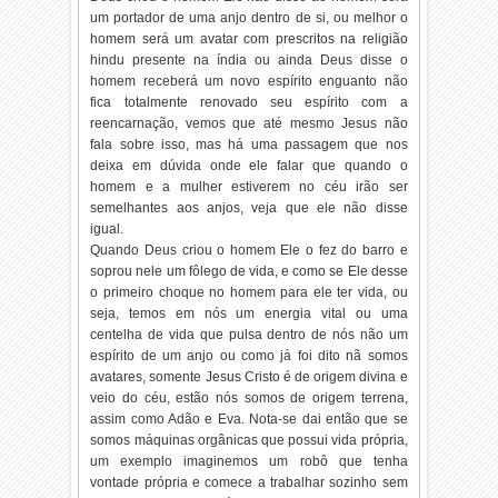
um portador de uma anjo dentro de si, ou melhor o
homem será um avatar com prescritos na religião
hindu presente na índia ou ainda Deus disse o
homem receberá um novo espírito enguanto não
fica totalmente renovado seu espírito com a
reencarnação, vemos que até mesmo Jesus não
fala sobre isso, mas há uma passagem que nos
deixa em dúvida onde ele falar que quando o
homem e a mulher estiverem no céu irão ser
semelhantes aos anjos, veja que ele não disse
igual.
Quando Deus criou o homem Ele o fez do barro e
soprou nele um fôlego de vida, e como se Ele desse
o primeiro choque no homem para ele ter vida, ou
seja, temos em nós um energia vital ou uma
centelha de vida que pulsa dentro de nós não um
espírito de um anjo ou como já foi dito nã somos
avatares, somente Jesus Cristo é de origem divina e
veio do céu, estão nós somos de origem terrena,
assim como Adão e Eva. Nota-se dai então que se
somos máquinas orgânicas que possui vida própria,
um exemplo imaginemos um robô que tenha
vontade própria e comece a trabalhar sozinho sem