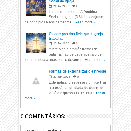
Social da Igreja
28
Jul
2026
0
Imagem da Internet A Doutrina
Social da Igreja (DSI) é o conjunto
de princípios e ensinamentos ...
Read more »
Os campos dos fieis que a Igreja
trabalha
27
Jul
2026
0
A Igreja atua em três frentes de
batalha, não percebemos isso de
forma imediata, mas com o decorrer,...
Read more »
Formas de externalizar o estresse
23
Jun
2026
0
Externalizar o estresse significa tirar
a pressão acumulada de dentro de
você e expressá-la de uma f...
Read
more »
0 COMENTÁRIOS:
Postar um comentário