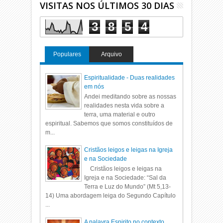
VISITAS NOS ÚLTIMOS 30 DIAS
3
8
5
4
Populares
Arquivo
Espiritualidade - Duas realidades
em nós
Andei meditando sobre as nossas
realidades nesta vida sobre a
terra, uma material e outro
espiritual. Sabemos que somos constituídos de
m...
Cristãos leigos e leigas na Igreja
e na Sociedade
Cristãos leigos e leigas na
Igreja e na Sociedade: “Sal da
Terra e Luz do Mundo” (Mt 5,13-
14) Uma abordagem leiga do Segundo Capítulo
...
A palavra Espirito no contexto