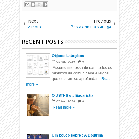
Next
Previous
A morte
Postagem mais antiga
RECENT POSTS
Objetos Litúrgicos
05
Aug
2026
0
Assunto interessante para todos os
ministros da comunidade e leigos
que queiram se aprofundar ...
Read
more »
O USTNS e a Eucaristia
05
Aug
2026
0
Read more »
Um pouco sobre : A Doutrina