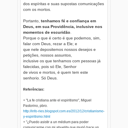
dos espíritas e suas supostas comunicações
com os mortos.
Portanto,
tenhamos fé e confiança em
Deus, em sua Providência, inclusive nos
momentos de escuridão
.
Porque o que é certo é que podemos, sim,
falar com Deus, rezar a Ele; e
que nele depositemos nossos desejos e
petições, nossos assuntos,
inclusive os que tenhamos com pessoas já
falecidas, pois só Ele, Senhor
de vivos e mortos, é quem tem este
senhorio. Só Deus.
Referências:
+ "La fe cristiana ante el espiritismo", Miguel
Pastorino, pbro.
http://info-ries.blogspot.com.es/2012/12/cristianismo-
y-espiritismo.html
+ "¿Puedo asistir a un médium para poder
comunicarme con mi abuelita que murió hace un