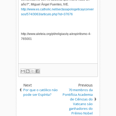
año?", Miguel Ángel Fuentes, IVE.
http://www.es.catholic.net/sectasapologeticayconver
sos/574/3063/articulo.php?id=37676
http://www.aleteia.org/pt/religiao/q-a/espiritismo-4-
765001
Next
Previous
Por que o católico não
70 membros da
pode ser Espírita?
Pontifícia Academia
de Ciências do
Vaticano são
ganhadores do
Prêmio Nobel