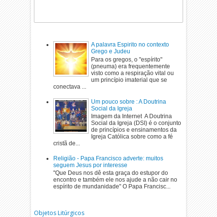
A palavra Espirito no contexto
Grego e Judeu
Para os gregos, o "espírito"
(pneuma) era frequentemente
visto como a respiração vital ou
um princípio imaterial que se
conectava ...
Um pouco sobre : A Doutrina
Social da Igreja
Imagem da Internet A Doutrina
Social da Igreja (DSI) é o conjunto
de princípios e ensinamentos da
Igreja Católica sobre como a fé
cristã de...
Religião - Papa Francisco adverte: muitos
seguem Jesus por interesse
"Que Deus nos dê esta graça do estupor do
encontro e também ele nos ajude a não cair no
espírito de mundanidade" O Papa Francisc...
Objetos Litúrgicos