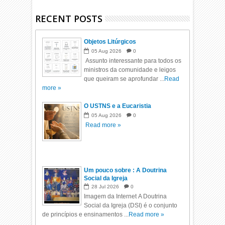
RECENT POSTS
Objetos Litúrgicos
05
Aug
2026
0
Assunto interessante para todos os
ministros da comunidade e leigos
que queiram se aprofundar ...
Read
more »
O USTNS e a Eucaristia
05
Aug
2026
0
Read more »
Um pouco sobre : A Doutrina
Social da Igreja
28
Jul
2026
0
Imagem da Internet A Doutrina
Social da Igreja (DSI) é o conjunto
de princípios e ensinamentos ...
Read more »