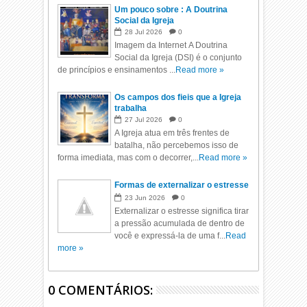
Um pouco sobre : A Doutrina
Social da Igreja
28
Jul
2026
0
Imagem da Internet A Doutrina
Social da Igreja (DSI) é o conjunto
de princípios e ensinamentos ...
Read more »
Os campos dos fieis que a Igreja
trabalha
27
Jul
2026
0
A Igreja atua em três frentes de
batalha, não percebemos isso de
forma imediata, mas com o decorrer,...
Read more »
Formas de externalizar o estresse
23
Jun
2026
0
Externalizar o estresse significa tirar
a pressão acumulada de dentro de
você e expressá-la de uma f...
Read
more »
0 COMENTÁRIOS: