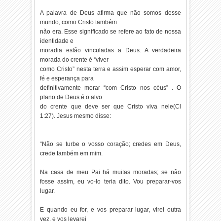
A palavra de Deus afirma que não somos desse
mundo, como Cristo também
não era. Esse significado se refere ao fato de nossa
identidade e
moradia estão vinculadas a Deus. A verdadeira
morada do crente é “viver
como Cristo” nesta terra e assim esperar com amor,
fé e esperança para
definitivamente morar “com Cristo nos céus” . O
plano de Deus é o alvo
do crente que deve ser que Cristo viva nele(Cl
1:27). Jesus mesmo disse:
“Não se turbe o vosso coração; credes em Deus,
crede também em mim.
Na casa de meu Pai há muitas moradas; se não
fosse assim, eu vo-lo teria dito. Vou preparar-vos
lugar.
E quando eu for, e vos preparar lugar, virei outra
vez, e vos levarei