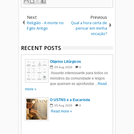
Next
Previous
Religião - A morte no
Qual a hora certa de
Egito Antigo
pensar em minha
vocação?
RECENT POSTS
Objetos Litúrgicos
05
Aug
2026
0
Assunto interessante para todos os
ministros da comunidade e leigos
que queiram se aprofundar ...
Read
more »
O USTNS e a Eucaristia
05
Aug
2026
0
Read more »