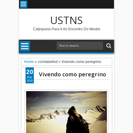
USTNS
Catequese Para Ir Ao Encontro Do Mestre
Home
» »Unlabelled »
Vivendo como peregrino
20
Vivendo como peregrino
May
2016