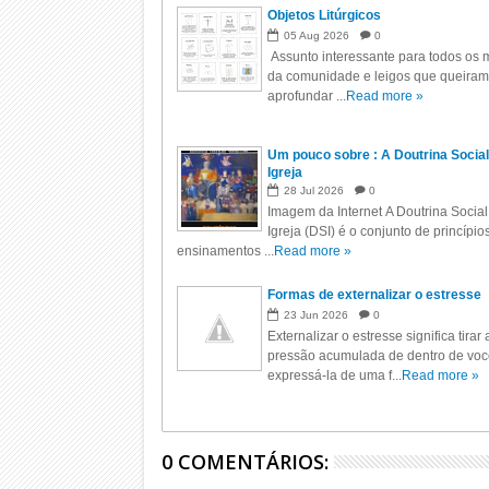
Objetos Litúrgicos
05
Aug
2026
0
Assunto interessante para todos os m
da comunidade e leigos que queiram
aprofundar ...
Read more »
Um pouco sobre : A Doutrina Social
Igreja
28
Jul
2026
0
Imagem da Internet A Doutrina Social
Igreja (DSI) é o conjunto de princípio
ensinamentos ...
Read more »
Formas de externalizar o estresse
23
Jun
2026
0
Externalizar o estresse significa tirar 
pressão acumulada de dentro de voc
expressá-la de uma f...
Read more »
0 COMENTÁRIOS: