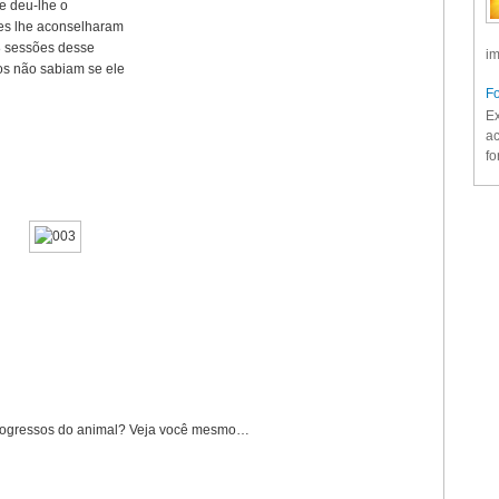
 e deu-lhe o
les lhe aconselharam
8 sessões desse
im
os não sabiam se ele
Fo
Ex
ac
fo
progressos do animal? Veja você mesmo…