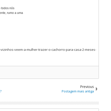
e todos nós
rente, rumo a uma
s-vizinhos-veem-a-mulher-trazer-o-cachorro-para-casa-2-meses-
Previous
?
Postagem mais antiga