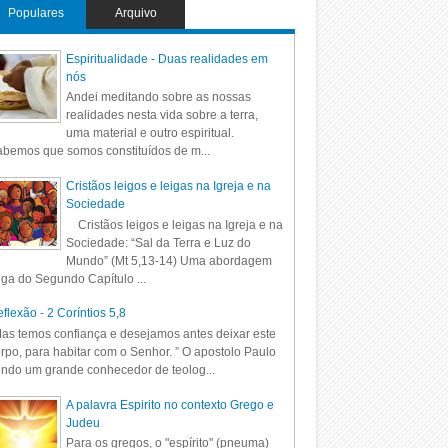
Populares
Arquivo
Espiritualidade - Duas realidades em
nós
Andei meditando sobre as nossas
realidades nesta vida sobre a terra,
uma material e outro espiritual.
bemos que somos constituídos de m...
Cristãos leigos e leigas na Igreja e na
Sociedade
Cristãos leigos e leigas na Igreja e na
Sociedade: “Sal da Terra e Luz do
Mundo” (Mt 5,13-14) Uma abordagem
iga do Segundo Capítulo ...
flexão - 2 Coríntios 5,8
as temos confiança e desejamos antes deixar este
rpo, para habitar com o Senhor. ” O apostolo Paulo
ndo um grande conhecedor de teolog...
A palavra Espirito no contexto Grego e
Judeu
Para os gregos, o "espírito" (pneuma)