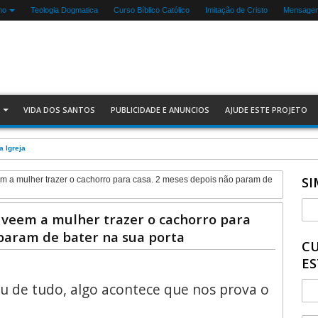
mo
Teologia Dogmatica
Curso Bíblico Católico
Imitação de Cristo
Mensagen
VIDA DOS SANTOS
PUBLICIDADE E ANUNCIOS
AJUDE ESTE PROJETO
balha
SI
m a mulher trazer o cachorro para casa. 2 meses depois não param de
 veem a mulher trazer o cachorro para
 param de bater na sua porta
CU
ES
u de tudo, algo acontece que nos prova o