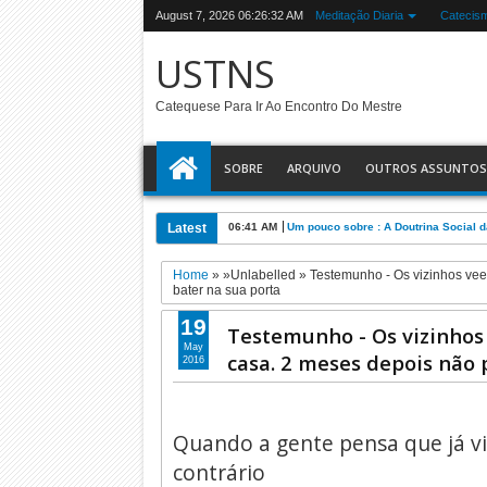
August 7, 2026
06:26:33 AM
Meditação Diaria
Catecis
USTNS
Catequese Para Ir Ao Encontro Do Mestre
SOBRE
ARQUIVO
OUTROS ASSUNTOS
Latest
06:36 AM
Os campos dos fieis que a Igreja tra
Home
» »Unlabelled »
Testemunho - Os vizinhos vee
bater na sua porta
19
Testemunho - Os vizinhos
May
casa. 2 meses depois não
2016
Quando a gente pensa que já vi
contrário