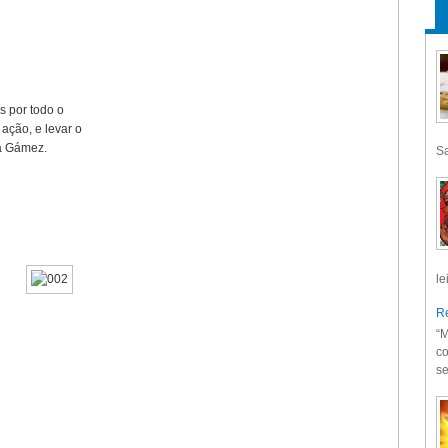
s por todo o
 ação, e levar o
ia Gámez.
Sa
le
Re
“M
co
se