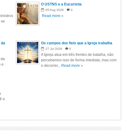
O USTNS e a Eucaristia
05
Aug
2026
0
inistros
Read more »
 se
 da
Os campos dos fieis que a Igreja trabalha
27
Jul
2026
0
A Igreja atua em três frentes de batalha, não
 da
percebemos isso de forma imediata, mas com
s e
o decorrer,...
Read more »
a
ê e