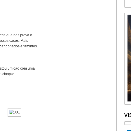
tece que nos prova o
desses casos. Mais
bandonados e famintos.
vistou um cão com uma
 em choque…
VI