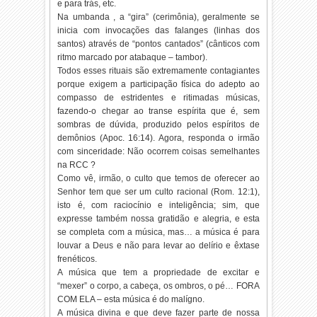
e para trás, etc.
Na umbanda , a “gira” (cerimônia), geralmente se
inicia com invocações das falanges (linhas dos
santos) através de “pontos cantados” (cânticos com
ritmo marcado por atabaque – tambor).
Todos esses rituais são extremamente contagiantes
porque exigem a participação física do adepto ao
compasso de estridentes e ritimadas músicas,
fazendo-o chegar ao transe espírita que é, sem
sombras de dúvida, produzido pelos espíritos de
demônios (Apoc. 16:14). Agora, responda o irmão
com sinceridade: Não ocorrem coisas semelhantes
na RCC ?
Como vê, irmão, o culto que temos de oferecer ao
Senhor tem que ser um culto racional (Rom. 12:1),
isto é, com raciocínio e inteligência; sim, que
expresse também nossa gratidão e alegria, e esta
se completa com a música, mas… a música é para
louvar a Deus e não para levar ao delírio e êxtase
frenéticos.
A música que tem a propriedade de excitar e
“mexer” o corpo, a cabeça, os ombros, o pé… FORA
COM ELA – esta música é do malígno.
A música divina e que deve fazer parte de nossa