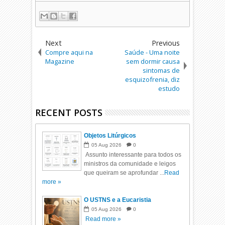
Next
Previous
Compre aqui na
Saúde - Uma noite
Magazine
sem dormir causa
sintomas de
esquizofrenia, diz
estudo
RECENT POSTS
Objetos Litúrgicos
05
Aug
2026
0
Assunto interessante para todos os
ministros da comunidade e leigos
que queiram se aprofundar ...
Read
more »
O USTNS e a Eucaristia
05
Aug
2026
0
Read more »