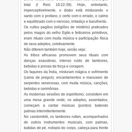
total (I Reis 18:22-39). Hoje, entretanto,
imperceptivelmente, o diabo está misturando o
santo com o profano, o certo com o errado, o calmo
e equilibrado com o nervoso, irritadiço e barulhento.
Os cultos pagãos (religiões de mistério) praticados
pelos magos do velho Egito e feiticeiros primitivos,
eram rituais com muita música e participação física
de seus adeptos, coletivamente.
Não diferem também hoje, senão veja:
As tribos africanas promovem seus rituais com
danças exaustivas, intenso ruído de tambores,
bebidas e provas de força e coragem.
Os faquires da Índia, misturam mágica e sofrimento
(cama de pregos); encantamentos e manuseio de
serpentes venenosas, com muita música, canções,
bebidas e cerimônias.
As modernas sessões de espiritismo, consistem em
uma mesa grande onde, os adeptos, assentados,
começam a cantar músicas (pontos) batendo
palmas intermitentemente.
No candomblé, os tambores rufam, acompanhados
de outros instrumentos musicais, com palmas,
batidas de pé, rodopio do corpo, cabeça para frente