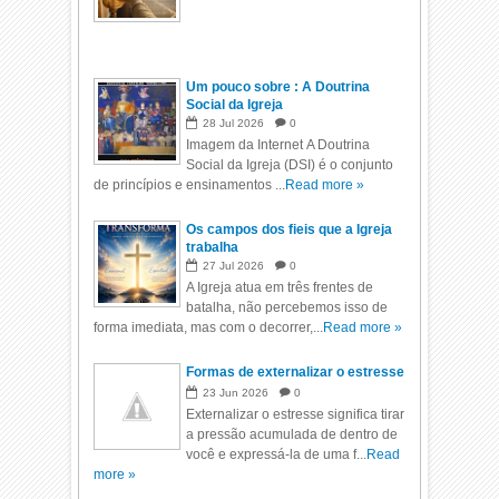
Um pouco sobre : A Doutrina
Social da Igreja
28
Jul
2026
0
Imagem da Internet A Doutrina
Social da Igreja (DSI) é o conjunto
de princípios e ensinamentos ...
Read more »
Os campos dos fieis que a Igreja
trabalha
27
Jul
2026
0
A Igreja atua em três frentes de
batalha, não percebemos isso de
forma imediata, mas com o decorrer,...
Read more »
Formas de externalizar o estresse
23
Jun
2026
0
Externalizar o estresse significa tirar
a pressão acumulada de dentro de
você e expressá-la de uma f...
Read
more »