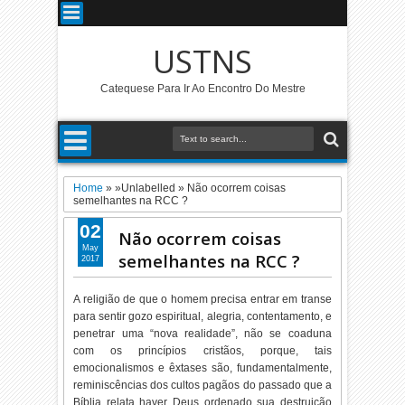
USTNS
Catequese Para Ir Ao Encontro Do Mestre
Home
» »Unlabelled »
Não ocorrem coisas
semelhantes na RCC ?
02
Não ocorrem coisas
May
semelhantes na RCC ?
2017
A religião de que o homem precisa entrar em transe
para sentir gozo espiritual, alegria, contentamento, e
penetrar uma “nova realidade”, não se coaduna
com os princípios cristãos, porque, tais
emocionalismos e êxtases são, fundamentalmente,
reminiscências dos cultos pagãos do passado que a
Bíblia relata haver Deus ordenado sua destruição