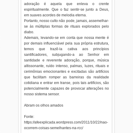
adoração é aquela que enleva o crente
espiritualmente. Que o faz sentir-se junto a Deus,
em suaves acordes de melodia eterna.
Portanto, nosso culto não pode, jamais, assemelhar-
se às múltiplas formas de rituais explorados pelo
diabo.
Ademais, levando-se em conta que nossa mente é
por demais influenciável pela sua própria estrutura,
temos que trazê-la cativa aos princípios
santificadores, subjugando-a ao Senhor em
santidade e reverente adoração, porque, música
altissonante, ruído intenso, palmas, luzes, rituais e
cerimônias emocionantes e excitadas são artifícios
que facilitam romper as barreiras da realidade
cotidiana e entrar em transe, pois tais artifícios, são
potencialmente capazes de provocar alterações no
nosso sistema sensor.
Abram os olhos amados
Fonte:
https://afeexplicada.wordpress.com/2011/10/22/nao-
ocorrem-coisas-semelhantes-na-rcc/