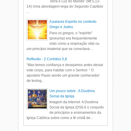
Terra e Luz do Mundo” (Mt 5,13-
14) Uma abordagem leiga do Segundo Capítulo
...
A palavra Espirito no contexto
Grego e Judeu
Para os gregos, o "espírito"
(pneuma) era frequentemente
visto como a respiração vital ou
um princípio imaterial que se conectava ...
Reflexão - 2 Coríntios 5,8
“Mas temos confiança e desejamos antes deixar
este corpo, para habitar com o Senhor. ” O
apostolo Paulo sendo um grande conhecedor
de teolog...
Um pouco sobre : A Doutrina
Social da Igreja
Imagem da Internet A Doutrina
Social da Igreja (DSI) é o conjunto
de princípios e ensinamentos da
Igreja Católica sobre como a fé cristã de...