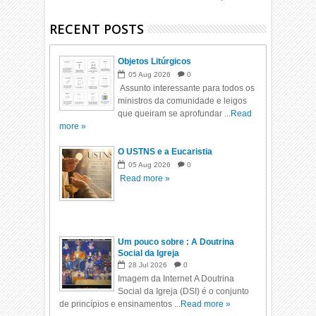
RECENT POSTS
Objetos Litúrgicos
05
Aug
2026
0
Assunto interessante para todos os
ministros da comunidade e leigos
que queiram se aprofundar ...
Read
more »
O USTNS e a Eucaristia
05
Aug
2026
0
Read more »
Um pouco sobre : A Doutrina
Social da Igreja
28
Jul
2026
0
Imagem da Internet A Doutrina
Social da Igreja (DSI) é o conjunto
de princípios e ensinamentos ...
Read more »