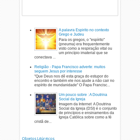
A palavra Espirito no contexto
Grego e Judeu
Para os gregos, o "espírito"
(pneuma) era frequentemente
visto como a respiração vital ou
um princípio imaterial que se
conectava ...
Religião - Papa Francisco adverte: muitos
seguem Jesus por interesse
"Que Deus nos dê esta graça do estupor do
encontro e também ele nos ajude a não cair no
espírito de mundanidade" O Papa Francisc...
Um pouco sobre : A Doutrina
Social da Igreja
Imagem da Internet A Doutrina
Social da Igreja (DSI) é o conjunto
de princípios e ensinamentos da
Igreja Católica sobre como a fé
cristã de...
Objetos Litúrgicos