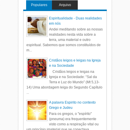
Populares
Arquivo
Espiritualidade - Duas realidades
em nós
Andei meditando sobre as nossas
realidades nesta vida sobre a
terra, uma material e outro
espiritual. Sabemos que somos constituídos de
m...
Cristãos leigos e leigas na Igreja
e na Sociedade
Cristãos leigos e leigas na
Igreja e na Sociedade: “Sal da
Terra e Luz do Mundo” (Mt 5,13-
14) Uma abordagem leiga do Segundo Capítulo
...
A palavra Espirito no contexto
Grego e Judeu
Para os gregos, o "espírito"
(pneuma) era frequentemente
visto como a respiração vital ou
um princípio imaterial que se conectava ...