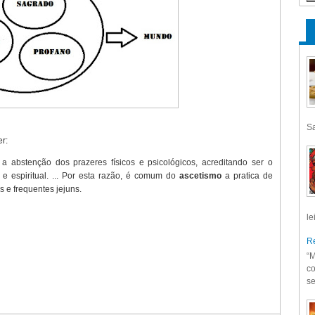
Sa
r:
a abstenção dos prazeres físicos e psicológicos, acreditando ser o
 e espiritual. ... Por esta razão, é comum do
ascetismo
a pratica de
s e frequentes jejuns.
le
Re
“M
co
se