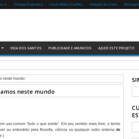
mo
Teologia Dogmatica
Curso Bíblico Católico
Imitação de Cristo
Mensagen
VIDA DOS SANTOS
PUBLICIDADE E ANUNCIOS
AJUDE ESTE PROJETO
SI
os neste mundo
ntamos neste mundo
CU
ES
ica em uso comum "tudo o que existe". Em seu sentido mais livre, o termo
ível ou entendido pela filosofia, ciência ou qualquer outro sistema
de
e )