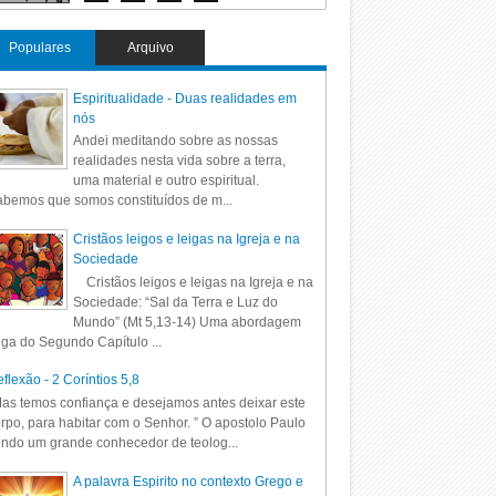
Populares
Arquivo
Espiritualidade - Duas realidades em
nós
Andei meditando sobre as nossas
realidades nesta vida sobre a terra,
uma material e outro espiritual.
bemos que somos constituídos de m...
Cristãos leigos e leigas na Igreja e na
Sociedade
Cristãos leigos e leigas na Igreja e na
Sociedade: “Sal da Terra e Luz do
Mundo” (Mt 5,13-14) Uma abordagem
iga do Segundo Capítulo ...
flexão - 2 Coríntios 5,8
as temos confiança e desejamos antes deixar este
rpo, para habitar com o Senhor. ” O apostolo Paulo
ndo um grande conhecedor de teolog...
A palavra Espirito no contexto Grego e