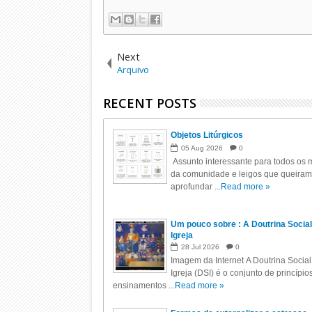
Next
Arquivo
RECENT POSTS
Objetos Litúrgicos
05
Aug
2026
0
Assunto interessante para todos os m
da comunidade e leigos que queiram
aprofundar ...
Read more »
Um pouco sobre : A Doutrina Social
Igreja
28
Jul
2026
0
Imagem da Internet A Doutrina Social
Igreja (DSI) é o conjunto de princípio
ensinamentos ...
Read more »