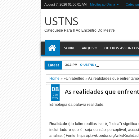
August 7, 2026
01:56:02 AM
Meditação Diaria
Catecis
USTNS
Catequese Para Ir Ao Encontro Do Mestre
SOBRE
ARQUIVO
OUTROS ASSUNTOS
Latest
3:13 PM
O USTNS e a Eucaristia
Home
» »Unlabelled »
As realidades que enfrentam
08
As realidades que enfre
Jan
2022
Etimologia da palavra realidade:
Realidade
(do latim realitas isto é, "coisa") signif
inclui tudo o que é, seja ou não perceptível, acess
análise. ( Fonte: https://pt.wikipedia.org/wiki/Realidad