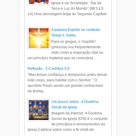
Igreja e na Sociedade: “Sal da
Terra e Luz do Mundo” (Mt 5,13-
14) Uma abordagem leiga do Segundo Capítulo
...
A palavra Espirito no contexto
Grego e Judeu
Para os gregos, o "espírito"
(pneuma) era frequentemente
visto como a respiração vital ou
um princípio imaterial que se conectava ...
Reflexão - 2 Coríntios 5,8
“Mas temos confiança e desejamos antes deixar
este corpo, para habitar com o Senhor. ” O
apostolo Paulo sendo um grande conhecedor
de teolog...
Um pouco sobre : A Doutrina
Social da Igreja
Imagem da Internet A Doutrina
Social da Igreja (DSI) é o conjunto
de princípios e ensinamentos da
Igreja Católica sobre como a fé cristã de...