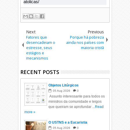
atolicas/
Next
Previous
Fatores que
Porque há pobreza
desencadeiam o
ainda nos países com
estresse, seus
maioria cristã
estágios e
mecanismos
RECENT POSTS
Objetos Litúrgicos
05
Aug
2026
0
Assunto interessante para todos os
ministros da comunidade e leigos
que queiram se aprofundar ...
Read
more »
O USTNS e a Eucaristia
05
Aug
2026
0