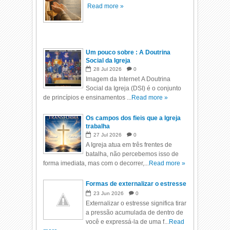
Read more »
Um pouco sobre : A Doutrina
Social da Igreja
28
Jul
2026
0
Imagem da Internet A Doutrina
Social da Igreja (DSI) é o conjunto
de princípios e ensinamentos ...
Read more »
Os campos dos fieis que a Igreja
trabalha
27
Jul
2026
0
A Igreja atua em três frentes de
batalha, não percebemos isso de
forma imediata, mas com o decorrer,...
Read more »
Formas de externalizar o estresse
23
Jun
2026
0
Externalizar o estresse significa tirar
a pressão acumulada de dentro de
você e expressá-la de uma f...
Read