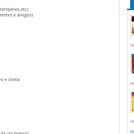
ntempéries,etc)
rentes e amigos)
Sa
es e chefia
le
im
Re
s dá um branco)