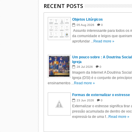
RECENT POSTS
Objetos Litúrgicos
05
Aug
2026
0
Assunto interessante para todos os m
da comunidade e leigos que queiram
aprofundar ...
Read more »
Um pouco sobre : A Doutrina Social
Igreja
28
Jul
2026
0
Imagem da Internet A Doutrina Social
Igreja (DSI) é o conjunto de princípio
ensinamentos ...
Read more »
Formas de externalizar o estresse
23
Jun
2026
0
Externalizar o estresse significa tirar 
pressão acumulada de dentro de voc
expressá-la de uma f...
Read more »