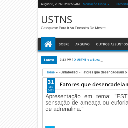
August 8, 2026
03:07:56 AM
Meditação Diaria
Catecis
USTNS
Catequese Para Ir Ao Encontro Do Mestre
SOBRE
ARQUIVO
OUTROS ASSUNTOS
Latest
3:13 PM
O USTNS e a Eucaristia
Home
» »Unlabelled »
Fatores que desencadeiam o 
31
Fatores que desencadeiam
Mar
2023
Apresentação em tema: "EST
sensação de ameaça ou euforia
de adrenalina."