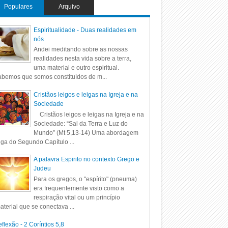
Populares
Arquivo
Espiritualidade - Duas realidades em
nós
Andei meditando sobre as nossas
realidades nesta vida sobre a terra,
uma material e outro espiritual.
bemos que somos constituídos de m...
Cristãos leigos e leigas na Igreja e na
Sociedade
Cristãos leigos e leigas na Igreja e na
Sociedade: “Sal da Terra e Luz do
Mundo” (Mt 5,13-14) Uma abordagem
iga do Segundo Capítulo ...
A palavra Espirito no contexto Grego e
Judeu
Para os gregos, o "espírito" (pneuma)
era frequentemente visto como a
respiração vital ou um princípio
aterial que se conectava ...
flexão - 2 Coríntios 5,8