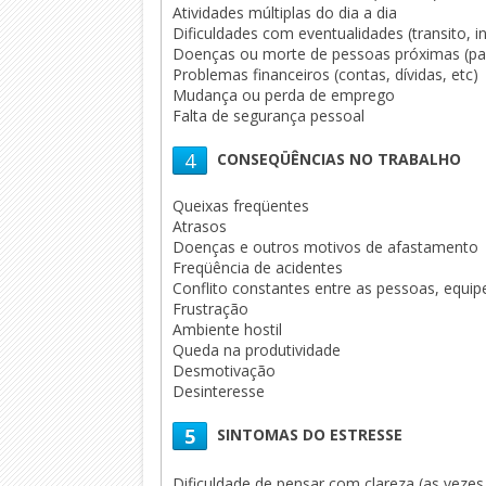
Atividades múltiplas do dia a dia
Dificuldades com eventualidades (transito, i
Doenças ou morte de pessoas próximas (pa
Problemas financeiros (contas, dívidas, etc)
Mudança ou perda de emprego
Falta de segurança pessoal
4
CONSEQÜÊNCIAS NO TRABALHO
Queixas freqüentes
Atrasos
Doenças e outros motivos de afastamento
Freqüência de acidentes
Conflito constantes entre as pessoas, equip
Frustração
Ambiente hostil
Queda na produtividade
Desmotivação
Desinteresse
5
SINTOMAS DO ESTRESSE
Dificuldade de pensar com clareza (as veze