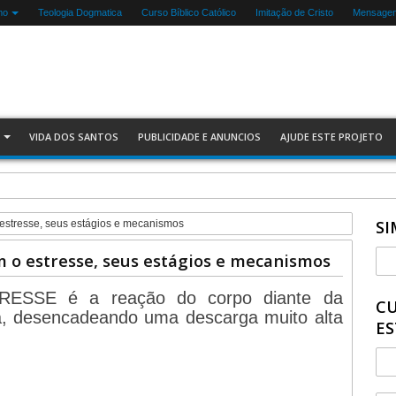
mo
Teologia Dogmatica
Curso Bíblico Católico
Imitação de Cristo
Mensagen
VIDA DOS SANTOS
PUBLICIDADE E ANUNCIOS
AJUDE ESTE PROJETO
SI
estresse, seus estágios e mecanismos
 o estresse, seus estágios e mecanismos
RESSE é a reação do corpo diante da
CU
, desencadeando uma descarga muito alta
ES