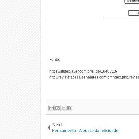
Fonte:
https://slideplayer.com.br/slide/1640813/
http://revistafacesa.senaaires.com.br/index.php/revis
Next
Pensamento - A busca da felicidade