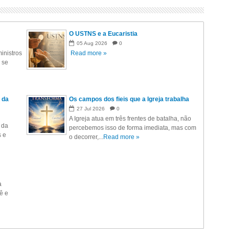
O USTNS e a Eucaristia
05
Aug
2026
0
inistros
Read more »
 se
 da
Os campos dos fieis que a Igreja trabalha
27
Jul
2026
0
A Igreja atua em três frentes de batalha, não
 da
percebemos isso de forma imediata, mas com
s e
o decorrer,...
Read more »
a
ê e