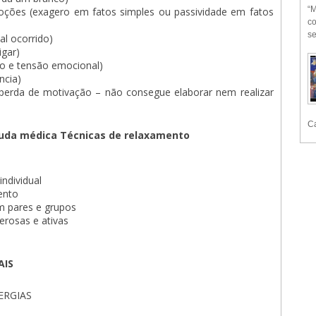
“M
moções (exagero em fatos simples ou passividade em fatos
co
se
al ocorrido)
igar)
o e tensão emocional)
ncia)
 perda de motivação – não consegue elaborar nem realizar
Ca
da médica Técnicas de relaxamento
ndividual
ento
m pares e grupos
erosas e ativas
AIS
ERGIAS