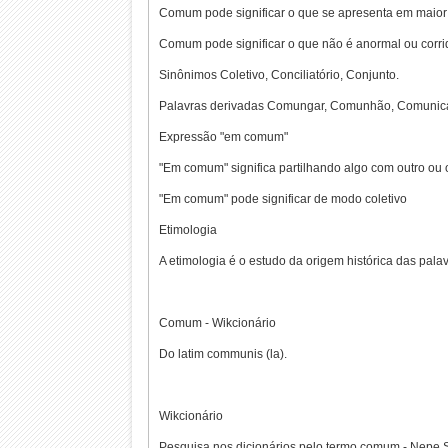
Comum pode significar o que se apresenta em maior
Comum pode significar o que não é anormal ou corri
Sinônimos Coletivo, Conciliatório, Conjunto.
Palavras derivadas Comungar, Comunhão, Comunic
Expressão "em comum"
"Em comum" significa partilhando algo com outro ou 
"Em comum" pode significar de modo coletivo
Etimologia
A etimologia é o estudo da origem histórica das pal
Comum - Wikcionário
Do latim communis (la).
Wikcionário
Pesquisa nos dicionários pelo termo comum - Nepe 