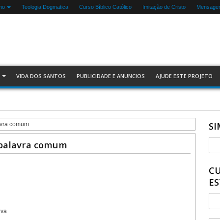
mo
Teologia Dogmatica
Curso Bíblico Católico
Imitação de Cristo
Mensagen
VIDA DOS SANTOS
PUBLICIDADE E ANUNCIOS
AJUDE ESTE PROJETO
SI
lavra comum
 palavra comum
CU
ES
iva