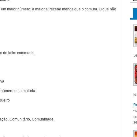
ta em maior número; a maioria: recebe menos que o comum. O que não
em do latim communis.
Sa
iva
 número ou a maioria
le
queiro
Re
“M
co
ação, Comunitário, Comunidade.
se