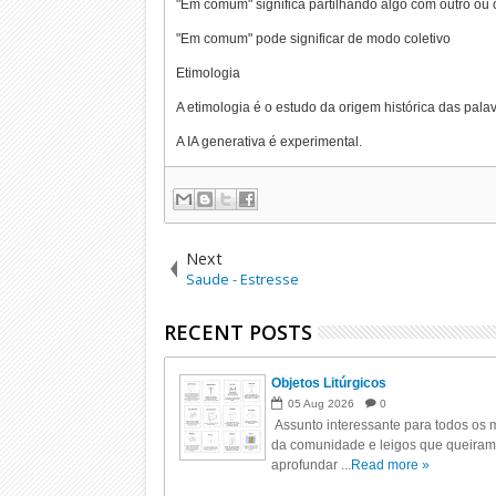
"Em comum" significa partilhando algo com outro ou 
"Em comum" pode significar de modo coletivo
Etimologia
A etimologia é o estudo da origem histórica das pal
A IA generativa é experimental.
Next
Saude - Estresse
RECENT POSTS
Objetos Litúrgicos
05
Aug
2026
0
Assunto interessante para todos os m
da comunidade e leigos que queiram
aprofundar ...
Read more »