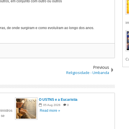
outros, em conjunto com outro ou outros
im
avras, de onde surgiram e como evoluíram ao longo dos anos.
Ca
Previous
Religiosidade - Umbanda
O USTNS e a Eucaristia
05
Aug
2026
0
inistros
Read more »
 se