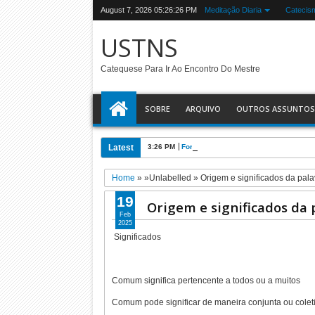
August 7, 2026
05:26:27 PM
Meditação Diaria
Catecis
USTNS
Catequese Para Ir Ao Encontro Do Mestre
SOBRE
ARQUIVO
OUTROS ASSUNTOS
Latest
3:26 PM
Formas de externalizar o estresse
Home
» »Unlabelled »
Origem e significados da pa
19
Origem e significados da
Feb
2025
Significados
Comum significa pertencente a todos ou a muitos
Comum pode significar de maneira conjunta ou colet