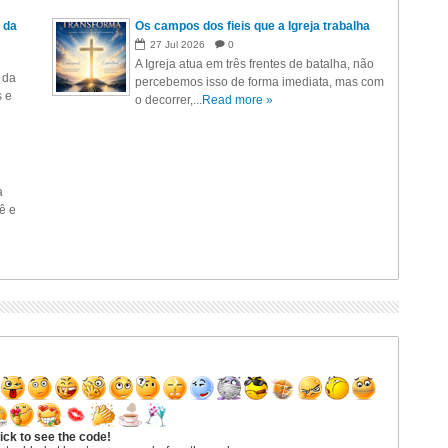
 da
Os campos dos fieis que a Igreja trabalha
27
Jul
2026
0
A Igreja atua em três frentes de batalha, não
 da
percebemos isso de forma imediata, mas com
s e
o decorrer,...
Read more »
a
ê e
ick to see the code!