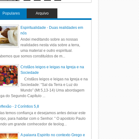
Populares
Arquivo
Espiritualidade - Duas realidades em
nós
Andei meditando sobre as nossas
realidades nesta vida sobre a terra,
uma material e outro espiritual.
bemos que somos constituídos de m...
Cristãos leigos e leigas na Igreja e na
Sociedade
Cristãos leigos e leigas na Igreja e na
Sociedade: “Sal da Terra e Luz do
Mundo” (Mt 5,13-14) Uma abordagem
iga do Segundo Capítulo ...
flexão - 2 Coríntios 5,8
as temos confiança e desejamos antes deixar este
rpo, para habitar com o Senhor. ” O apostolo Paulo
ndo um grande conhecedor de teolog...
A palavra Espirito no contexto Grego e