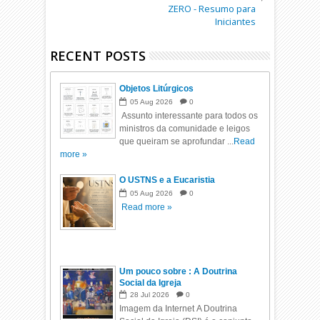
ZERO - Resumo para
Iniciantes
RECENT POSTS
Objetos Litúrgicos
05
Aug
2026
0
Assunto interessante para todos os
ministros da comunidade e leigos
que queiram se aprofundar ...
Read
more »
O USTNS e a Eucaristia
05
Aug
2026
0
Read more »
Um pouco sobre : A Doutrina
Social da Igreja
28
Jul
2026
0
Imagem da Internet A Doutrina