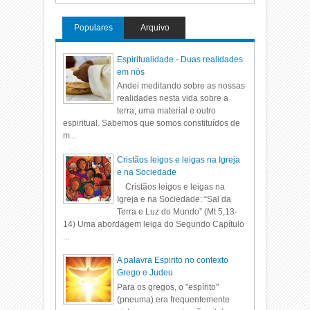
Populares
Arquivo
Espiritualidade - Duas realidades
em nós
Andei meditando sobre as nossas
realidades nesta vida sobre a
terra, uma material e outro
espiritual. Sabemos que somos constituídos de
m...
Cristãos leigos e leigas na Igreja
e na Sociedade
Cristãos leigos e leigas na
Igreja e na Sociedade: “Sal da
Terra e Luz do Mundo” (Mt 5,13-
14) Uma abordagem leiga do Segundo Capítulo
...
A palavra Espirito no contexto
Grego e Judeu
Para os gregos, o "espírito"
(pneuma) era frequentemente