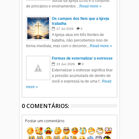
Social da Igreja (DSI) é o conjunto
de princípios e ensinamentos ...
Read more »
Os campos dos fieis que a Igreja
trabalha
27
Jul
2026
0
A Igreja atua em três frentes de
batalha, não percebemos isso de
forma imediata, mas com o decorrer,...
Read more »
Formas de externalizar o estresse
23
Jun
2026
0
Externalizar o estresse significa tirar
a pressão acumulada de dentro de
você e expressá-la de uma f...
Read
more »
0 COMENTÁRIOS:
Postar um comentário