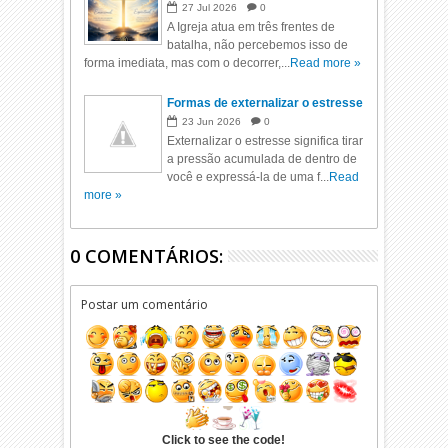
27
Jul
2026
0
A Igreja atua em três frentes de
batalha, não percebemos isso de
forma imediata, mas com o decorrer,...
Read more »
Formas de externalizar o estresse
23
Jun
2026
0
Externalizar o estresse significa tirar
a pressão acumulada de dentro de
você e expressá-la de uma f...
Read
more »
0 COMENTÁRIOS:
Postar um comentário
Click to see the code!