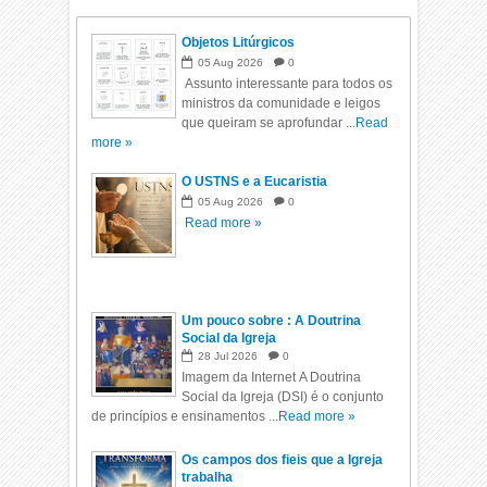
Objetos Litúrgicos
05
Aug
2026
0
Assunto interessante para todos os
ministros da comunidade e leigos
que queiram se aprofundar ...
Read
more »
O USTNS e a Eucaristia
05
Aug
2026
0
Read more »
Um pouco sobre : A Doutrina
Social da Igreja
28
Jul
2026
0
Imagem da Internet A Doutrina
Social da Igreja (DSI) é o conjunto
de princípios e ensinamentos ...
Read more »
Os campos dos fieis que a Igreja
trabalha