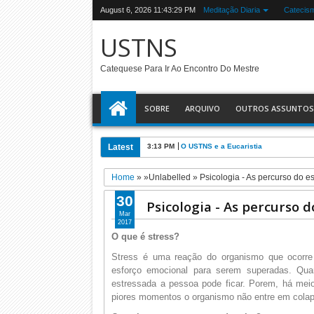
August 6, 2026
11:43:30 PM
Meditação Diaria
Catecis
USTNS
Catequese Para Ir Ao Encontro Do Mestre
SOBRE
ARQUIVO
OUTROS ASSUNTOS
Latest
3:13 PM
O USTNS e a Eucaristia
Home
» »Unlabelled »
Psicologia - As percurso do e
30
Psicologia - As percurso d
Mar
2017
O que é stress?
Stress é uma reação do organismo que ocorre
esforço emocional para serem superadas. Qua
estressada a pessoa pode ficar. Porem, há me
piores momentos o organismo não entre em cola