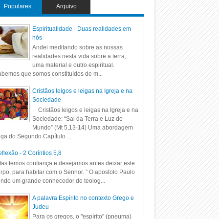
Populares
Arquivo
Espiritualidade - Duas realidades em
nós
Andei meditando sobre as nossas
realidades nesta vida sobre a terra,
uma material e outro espiritual.
bemos que somos constituídos de m...
Cristãos leigos e leigas na Igreja e na
Sociedade
Cristãos leigos e leigas na Igreja e na
Sociedade: “Sal da Terra e Luz do
Mundo” (Mt 5,13-14) Uma abordagem
iga do Segundo Capítulo ...
flexão - 2 Coríntios 5,8
as temos confiança e desejamos antes deixar este
rpo, para habitar com o Senhor. ” O apostolo Paulo
ndo um grande conhecedor de teolog...
A palavra Espirito no contexto Grego e
Judeu
Para os gregos, o "espírito" (pneuma)