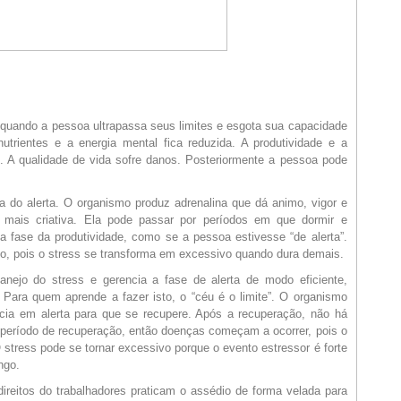
quando a pessoa ultrapassa seus limites e esgota sua capacidade
utrientes e a energia mental fica reduzida. A produtividade e a
s. A qualidade de vida sofre danos. Posteriormente a pessoa pode
 a do alerta. O organismo produz adrenalina que dá animo, vigor e
 mais criativa. Ela pode passar por períodos em que dormir e
a fase da produtividade, como se a pessoa estivesse “de alerta”.
o, pois o stress se transforma em excessivo quando dura demais.
ejo do stress e gerencia a fase de alerta de modo eficiente,
a. Para quem aprende a fazer isto, o “céu é o limite”. O organismo
cia em alerta para que se recupere. Após a recuperação, não há
 período de recuperação, então doenças começam a ocorrer, pois o
 stress pode se tornar excessivo porque o evento estressor é forte
ngo.
ireitos do trabalhadores praticam o assédio de forma velada para