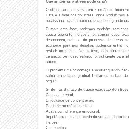
Que sintomas o stress pode criar?
O stress se desenvolve em 4 estágios. Inicialme
Esta é a fase boa do stress, onde produzimos ad
necessário, varar a noite ou despender grande q
Durante esta fase, podemos também sentir tensã
causa aparente, nervosismo, sensibilidade ex
desapareça, saímos do processo de stress se
acontece para nos desafiar, podemos entrar no
resistir ao stress. Nesta fase, dois sintoma
cansaço. Se nosso esforço for suficiente para l
stress.
O problema maior começa a ocorrer quando não 
sofrer um colapso gradual. Entramos na fase d
seguir.
Sintomas da fase de quase-exaustão do stress
Cansaço mental;
Dificuldade de concentração;
Perda de memória imediata;
Apatia ou indiferença emocional;
Impotência sexual ou perda da vontade de ter se
Herpes;
Corrimentos;