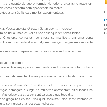
 mais ofegante do que o normal. No todo, o organismo reage em
o do corpo encontra correspondência na mente.
im
devido à tensão física e mental experimentada.
Fo
Ex
xar. Pouca energia. O sexo não apresenta interesse.
ac
am ao usual, mas às vezes não consegue ter novas idéias.
fo
O esforço de resistir ao stress se manifesta em uma certa
ar. Mesmo não estando com alguma doença, o organismo se sente
 seu stress. Repete o mesmo assunto e se torna tedioso.
 voltar a dormir.
arece. A energia para o sexo está sendo usada na luta contra o
aem dramaticamente. Consegue somente dar conta da rotina, mas
parece. A memória é muito afetada e a pessoa esquece fatos
Doenças começam a surgir. As mulheres apresentam dificuldades na
. Ansiedade passa a ser sentida quase que todo dia.
ha graça nas coisas. Não quer socializar. Não sente vontade de
muito sem graça e as pessoas tediosas.