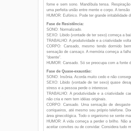
fome e sem sono. Mandíbula tensa. Respiração
uma perfeita união entre mente e corpo. A tensã
HUMOR: Eufórico. Pode ter grande irritabilidade 
Fase de Resistência:
SONO: Normalizado.
SEXO: Libido (vontade de ter sexo) começa a bai
TRABALHO: A produtividade e a criatividade volt
CORPO: Cansado, mesmo tendo dormido bem. 
sensação de cansaço. A memória começa a falh
“doente”.
HUMOR: Cansado. Só se preocupa com a fonte de
Fase de Quase-exaustão:
SONO: Insônia. Acorda muito cedo e não consegue
SEXO: Libido (vontade de ter sexo) quase desap
stress e a pessoa perde o interesse.
TRABALHO: A produtividade e a criatividade c
não cria e nem tem idéias originais.
CORPO: Cansado. Uma sensação de desgaste a
corriqueiros, até mesmo seu próprio telefone. 
área ginecológica. Todo o organismo se sente mal
HUMOR: A vida começa a perder o brilho. Não ac
aceitar convites ou de convidar. Considera tudo 