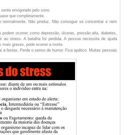
sente envigorado pelo sono.
quase que completamente.
 normalmente. Não produz. Não consegue se concentrar e nem
odem ocorrer, como depressão, úlceras, pressão alta, diabetes,
ir ao stress. A batalha foi perdida. A pessoa necessita de ajuda
s mais graves, pode ocorrer a morte.
 a festas. Perde o senso de humor. Fica apático. Muitas pessoas