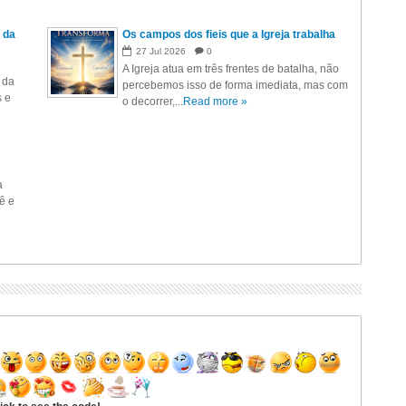
 da
Os campos dos fieis que a Igreja trabalha
27
Jul
2026
0
A Igreja atua em três frentes de batalha, não
 da
percebemos isso de forma imediata, mas com
s e
o decorrer,...
Read more »
a
ê e