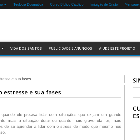
mo
Teologia Dogmatica
Curso Bíblico Católico
Imitação de Cristo
Mensagen
VIDA DOS SANTOS
PUBLICIDADE E ANUNCIOS
AJUDE ESTE PROJETO
SI
stresse e sua fases
o estresse e sua fases
CU
 quando ele precisa lidar com situações que exijam um grande
ES
nto mais a situação durar ou quanto mais grave ela for, mais
ios de se aprender a lidar com o stress de modo que mesmo nos
pso.