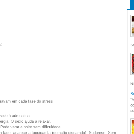
a;
Sa
le
Re
“M
travam em cada fase do stress
co
se
ido à adrenalina.
ergia. O sexo ajuda a relaxar.
Pode varar a noite sem dificuldade.
 fase, aparece a taquicardia (coração disparado). Sudorese. Sem