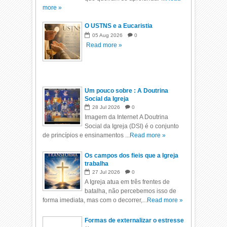
more »
O USTNS e a Eucaristia
05
Aug
2026
0
Read more »
Um pouco sobre : A Doutrina
Social da Igreja
28
Jul
2026
0
Imagem da Internet A Doutrina
Social da Igreja (DSI) é o conjunto
de princípios e ensinamentos ...
Read more »
Os campos dos fieis que a Igreja
trabalha
27
Jul
2026
0
A Igreja atua em três frentes de
batalha, não percebemos isso de
forma imediata, mas com o decorrer,...
Read more »
Formas de externalizar o estresse