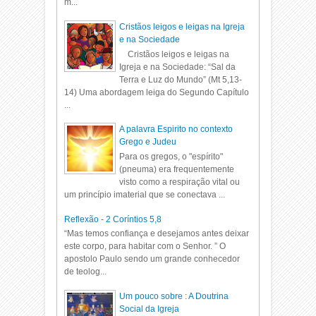
m...
Cristãos leigos e leigas na Igreja
e na Sociedade
Cristãos leigos e leigas na
Igreja e na Sociedade: “Sal da
Terra e Luz do Mundo” (Mt 5,13-
14) Uma abordagem leiga do Segundo Capítulo
...
A palavra Espirito no contexto
Grego e Judeu
Para os gregos, o "espírito"
(pneuma) era frequentemente
visto como a respiração vital ou
um princípio imaterial que se conectava ...
Reflexão - 2 Coríntios 5,8
“Mas temos confiança e desejamos antes deixar
este corpo, para habitar com o Senhor. ” O
apostolo Paulo sendo um grande conhecedor
de teolog...
Um pouco sobre : A Doutrina
Social da Igreja