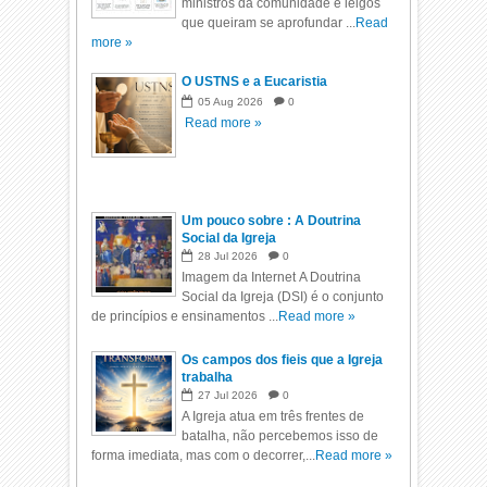
ministros da comunidade e leigos
que queiram se aprofundar ...
Read
more »
O USTNS e a Eucaristia
05
Aug
2026
0
Read more »
Um pouco sobre : A Doutrina
Social da Igreja
28
Jul
2026
0
Imagem da Internet A Doutrina
Social da Igreja (DSI) é o conjunto
de princípios e ensinamentos ...
Read more »
Os campos dos fieis que a Igreja
trabalha
27
Jul
2026
0
A Igreja atua em três frentes de
batalha, não percebemos isso de
forma imediata, mas com o decorrer,...
Read more »