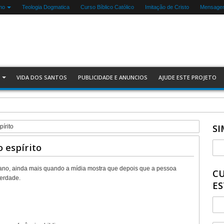
mo
Teologia Dogmatica
Curso Bíblico Católico
Imitação de Cristo
Mensagen
VIDA DOS SANTOS
PUBLICIDADE E ANUNCIOS
AJUDE ESTE PROJETO
SI
írito
 espírito
mano, ainda mais quando a mídia mostra que depois que a pessoa
CU
verdade.
ES