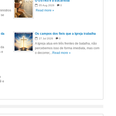
O USTNS e a Eucaristia
05
Aug
2026
0
inistros
Read more »
 se
 da
Os campos dos fieis que a Igreja trabalha
27
Jul
2026
0
A Igreja atua em três frentes de batalha, não
 da
percebemos isso de forma imediata, mas com
s e
o decorrer,...
Read more »
a
ê e