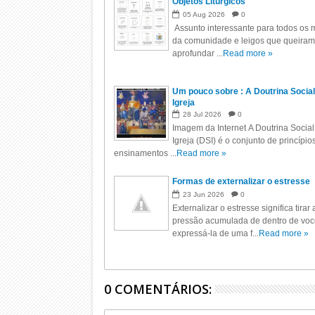
Objetos Litúrgicos
05
Aug
2026
0
Assunto interessante para todos os m
da comunidade e leigos que queiram
aprofundar ...
Read more »
Um pouco sobre : A Doutrina Social
Igreja
28
Jul
2026
0
Imagem da Internet A Doutrina Social
Igreja (DSI) é o conjunto de princípio
ensinamentos ...
Read more »
Formas de externalizar o estresse
23
Jun
2026
0
Externalizar o estresse significa tirar 
pressão acumulada de dentro de voc
expressá-la de uma f...
Read more »
0 COMENTÁRIOS: