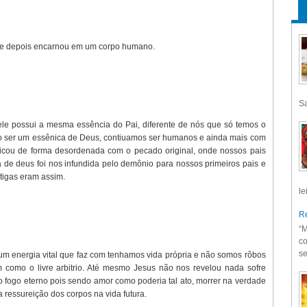
céu e depois encarnou em um corpo humano.
Sa
 ele possui a mesma essência do Pai, diferente de nós que só temos o
no ser um essênica de Deus, contiuamos ser humanos e ainda mais com
 ficou de forma desordenada com o pecado original, onde nossos pais
a de deus foi nos infundida pelo demônio para nossos primeiros pais e
tigas eram assim.
le
Re
“M
co
se
 energia vital que faz com tenhamos vida própria e não somos rôbos
 como o livre arbitrio. Até mesmo Jesus não nos revelou nada sofre
o fogo eterno pois sendo amor como poderia tal ato, morrer na verdade
da ressureição dos corpos na vida futura.