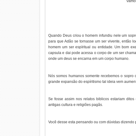
Vamos
Quando Deus criou o homem infundiu nele um sopr
para que Adão se tornasse um ser vivente, então l
homem um ser espíritual ou entidade. Um bom ex
capsula e dai pode acessa o corpo de um ser chamado
onde um deus se encarna em um corpo humano.
Nós somos humanos somente recebemos o sopro de vi
grande expansão do espíritismo tal ideia vem aument
Se fosse assim nos relatos biblicos estariam di
antigas cultura e religiões pagãs.
Você desse esta pensando ou com dúvidas dizendo 