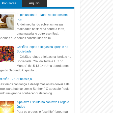
Populares
Arquivo
Espiritualidade - Duas realidades em
nós
Andei meditando sobre as nossas
realidades nesta vida sobre a terra,
uma material e outro espiritual.
bemos que somos constituídos de m...
Cristãos leigos e leigas na Igreja e na
Sociedade
Cristãos leigos e leigas na Igreja e na
Sociedade: “Sal da Terra e Luz do
Mundo” (Mt 5,13-14) Uma abordagem
iga do Segundo Capítulo ...
flexão - 2 Coríntios 5,8
as temos confiança e desejamos antes deixar este
rpo, para habitar com o Senhor. ” O apostolo Paulo
ndo um grande conhecedor de teolog...
A palavra Espirito no contexto Grego e
Judeu
Para os gregos, o "espírito" (pneuma)