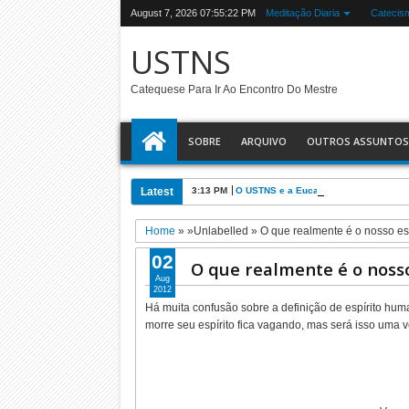
August 7, 2026
07:55:23 PM
Meditação Diaria
Catecis
USTNS
Catequese Para Ir Ao Encontro Do Mestre
SOBRE
ARQUIVO
OUTROS ASSUNTOS
Latest
3:13 PM
O USTNS e a Eucaristia
Home
» »Unlabelled »
O que realmente é o nosso esp
02
O que realmente é o nosso
Aug
2012
Há muita confusão sobre a definição de espírito hu
morre seu espírito fica vagando, mas será isso uma 