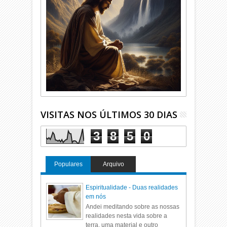
VISITAS NOS ÚLTIMOS 30 DIAS
3
8
5
0
Populares
Arquivo
Espiritualidade - Duas realidades
em nós
Andei meditando sobre as nossas
realidades nesta vida sobre a
terra, uma material e outro