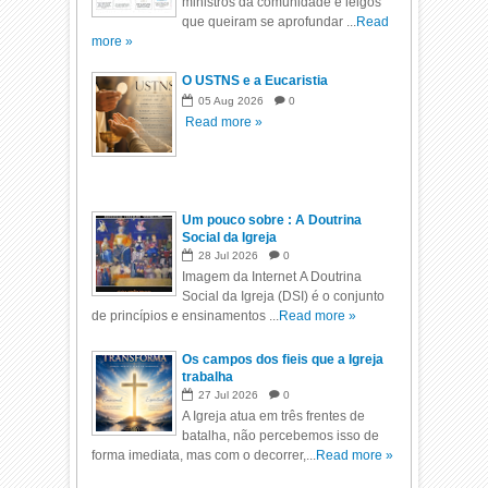
ministros da comunidade e leigos
que queiram se aprofundar ...
Read
more »
O USTNS e a Eucaristia
05
Aug
2026
0
Read more »
Um pouco sobre : A Doutrina
Social da Igreja
28
Jul
2026
0
Imagem da Internet A Doutrina
Social da Igreja (DSI) é o conjunto
de princípios e ensinamentos ...
Read more »
Os campos dos fieis que a Igreja
trabalha
27
Jul
2026
0
A Igreja atua em três frentes de
batalha, não percebemos isso de
forma imediata, mas com o decorrer,...
Read more »