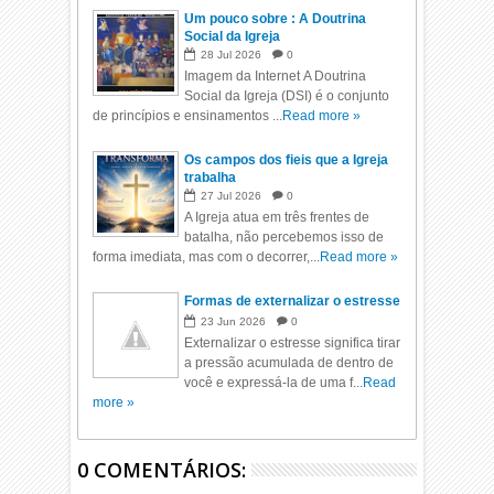
Um pouco sobre : A Doutrina
Social da Igreja
28
Jul
2026
0
Imagem da Internet A Doutrina
Social da Igreja (DSI) é o conjunto
de princípios e ensinamentos ...
Read more »
Os campos dos fieis que a Igreja
trabalha
27
Jul
2026
0
A Igreja atua em três frentes de
batalha, não percebemos isso de
forma imediata, mas com o decorrer,...
Read more »
Formas de externalizar o estresse
23
Jun
2026
0
Externalizar o estresse significa tirar
a pressão acumulada de dentro de
você e expressá-la de uma f...
Read
more »
0 COMENTÁRIOS: