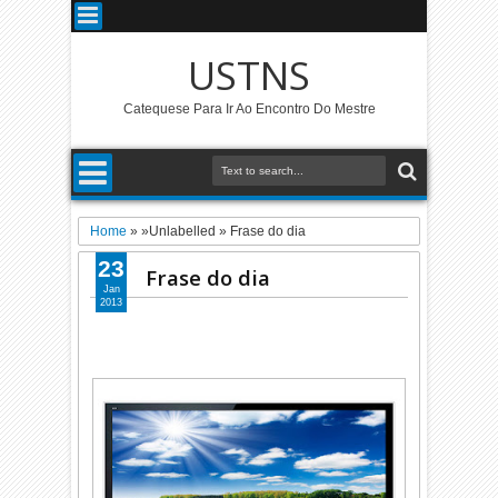
USTNS
Catequese Para Ir Ao Encontro Do Mestre
Home
» »Unlabelled »
Frase do dia
23
Frase do dia
Jan
2013