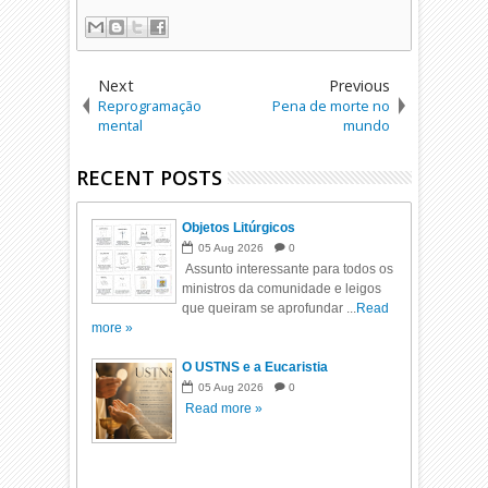
Next
Previous
Reprogramação
Pena de morte no
mental
mundo
RECENT POSTS
Objetos Litúrgicos
05
Aug
2026
0
Assunto interessante para todos os
ministros da comunidade e leigos
que queiram se aprofundar ...
Read
more »
O USTNS e a Eucaristia
05
Aug
2026
0
Read more »