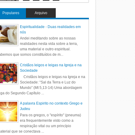
Populares
Arquivo
Espiritualidade - Duas realidades em
nós
Andei meditando sobre as nossas
realidades nesta vida sobre a terra,
uma material e outro espiritual.
bemos que somos constituídos de m...
Cristãos leigos e leigas na Igreja e na
Sociedade
Cristãos leigos e leigas na Igreja e na
Sociedade: “Sal da Terra e Luz do
Mundo” (Mt 5,13-14) Uma abordagem
iga do Segundo Capítulo ...
A palavra Espirito no contexto Grego e
Judeu
Para os gregos, o "espírito" (pneuma)
era frequentemente visto como a
respiração vital ou um princípio
aterial que se conectava ...