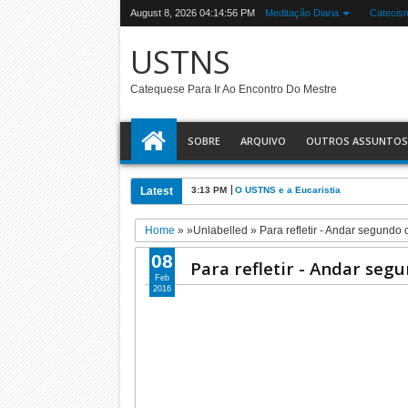
August 8, 2026
04:14:57 PM
Meditação Diaria
Catecis
USTNS
Catequese Para Ir Ao Encontro Do Mestre
SOBRE
ARQUIVO
OUTROS ASSUNTOS
Latest
3:13 PM
O USTNS e a Eucaristia
Home
» »Unlabelled »
Para refletir - Andar segundo o
08
Para refletir - Andar segu
Feb
2016