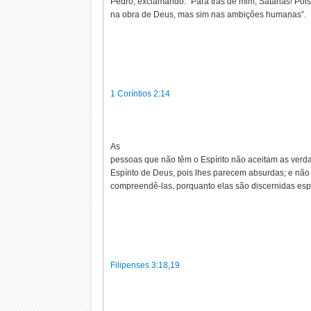
Pedro, exclamando: “Para trás de mim, Satanás! Poi
na obra de Deus, mas sim nas ambições humanas”.
1 Coríntios 2:14
As
pessoas que não têm o Espírito não aceitam as ver
Espírito de Deus, pois lhes parecem absurdas; e nã
compreendê-las, porquanto elas são discernidas espi
Filipenses 3:18,19