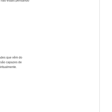
s não estais pensando
dades que vêm do
o são capazes de
ritualmente.