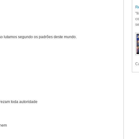
Re
“M
co
se
ão lutamos segundo os padrões deste mundo.
Ca
rezam toda autoridade
 nem