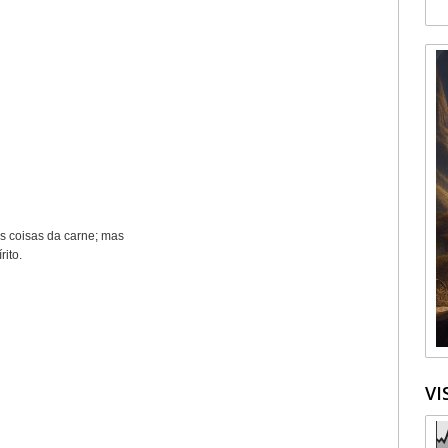
s coisas da carne; mas
írito.
VI