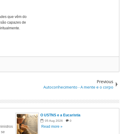
dades que vêm do
o são capazes de
ritualmente.
Previous
Autoconhecimento - A mente e o corpo
O USTNS e a Eucaristia
05
Aug
2026
0
inistros
Read more »
 se