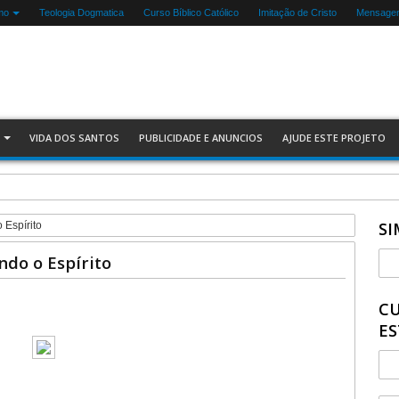
mo
Teologia Dogmatica
Curso Bíblico Católico
Imitação de Cristo
Mensagen
VIDA DOS SANTOS
PUBLICIDADE E ANUNCIOS
AJUDE ESTE PROJETO
SI
 Espírito
ndo o Espírito
CU
ES