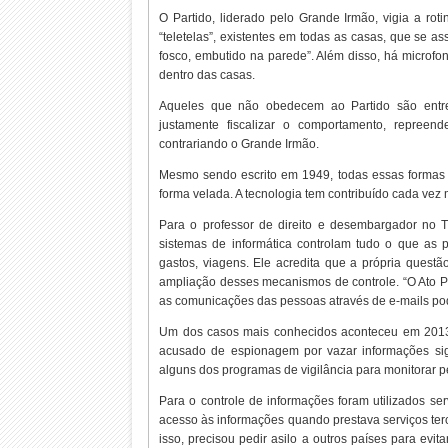
O Partido, liderado pelo Grande Irmão, vigia a rot
“teletelas”, existentes em todas as casas, que se
fosco, embutido na parede”. Além disso, há microf
dentro das casas.
Aqueles que não obedecem ao Partido são entre
justamente fiscalizar o comportamento, repree
contrariando o Grande Irmão.
Mesmo sendo escrito em 1949, todas essas formas d
forma velada. A tecnologia tem contribuído cada vez 
Para o professor de direito e desembargador no 
sistemas de informática controlam tudo o que as 
gastos, viagens. Ele acredita que a própria questã
ampliação desses mecanismos de controle. “O Ato P
as comunicações das pessoas através de e-mails po
Um dos casos mais conhecidos aconteceu em 2013
acusado de espionagem por vazar informações sigi
alguns dos programas de vigilância para monitorar 
Para o controle de informações foram utilizados 
acesso às informações quando prestava serviços ter
isso, precisou pedir asilo a outros países para ev