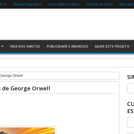
mo
Teologia Dogmatica
Curso Bíblico Católico
Imitação de Cristo
Mensagen
VIDA DOS SANTOS
PUBLICIDADE E ANUNCIOS
AJUDE ESTE PROJETO
SI
 George Orwell
4 de George Orwell
CU
ES