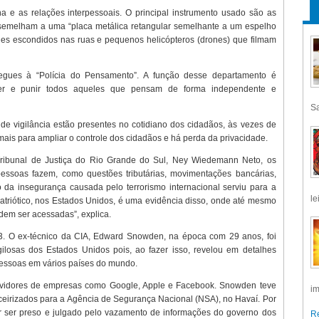
ina e as relações interpessoais. O principal instrumento usado são as
 assemelham a uma “placa metálica retangular semelhante a um espelho
ones escondidos nas ruas e pequenos helicópteros (drones) que filmam
gues à “Polícia do Pensamento”. A função desse departamento é
nder e punir todos aqueles que pensam de forma independente e
Sa
e vigilância estão presentes no cotidiano dos cidadãos, às vezes de
mais para ampliar o controle dos cidadãos e há perda da privacidade.
Tribunal de Justiça do Rio Grande do Sul, Ney Wiedemann Neto, os
pessoas fazem, como questões tributárias, movimentações bancárias,
o da insegurança causada pelo terrorismo internacional serviu para a
le
atriótico, nos Estados Unidos, é uma evidência disso, onde até mesmo
dem ser acessadas”, explica.
. O ex-técnico da CIA, Edward Snowden, na época com 29 anos, foi
losas dos Estados Unidos pois, ao fazer isso, revelou em detalhes
pessoas em vários países do mundo.
servidores de empresas como Google, Apple e Facebook. Snowden teve
im
ceirizados para a Agência de Segurança Nacional (NSA), no Havaí. Por
itar ser preso e julgado pelo vazamento de informações do governo dos
Re