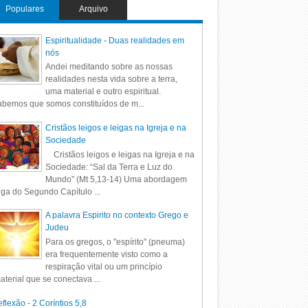
Populares
Arquivo
Espiritualidade - Duas realidades em
nós
Andei meditando sobre as nossas
realidades nesta vida sobre a terra,
uma material e outro espiritual.
bemos que somos constituídos de m...
Cristãos leigos e leigas na Igreja e na
Sociedade
Cristãos leigos e leigas na Igreja e na
Sociedade: “Sal da Terra e Luz do
Mundo” (Mt 5,13-14) Uma abordagem
iga do Segundo Capítulo ...
A palavra Espirito no contexto Grego e
Judeu
Para os gregos, o "espírito" (pneuma)
era frequentemente visto como a
respiração vital ou um princípio
aterial que se conectava ...
flexão - 2 Coríntios 5,8