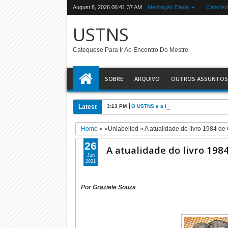
August 8, 2026
06:41:38 AM
Meditação Diaria
Catecis
USTNS
Catequese Para Ir Ao Encontro Do Mestre
SOBRE
ARQUIVO
OUTROS ASSUNTOS
Latest
3:13 PM
O USTNS e a Eucaristia
Home
» »Unlabelled »
A atualidade do livro 1984 de
26
A atualidade do livro 198
Jun
2021
Por Graziele Souza