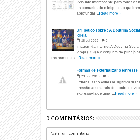
Assunto interessante para todos os m
da comunidade e leigos que queiram
aprofundar ...
Read more »
Um pouco sobre : A Doutrina Social
Igreja
28
Jul
2026
0
Imagem da Internet A Doutrina Social
Igreja (DSI) é o conjunto de princípio
ensinamentos ...
Read more »
Formas de externalizar o estresse
23
Jun
2026
0
Externalizar o estresse significa tirar 
pressão acumulada de dentro de voc
expressá-la de uma f...
Read more »
0 COMENTÁRIOS:
Postar um comentário