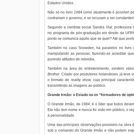
Estados Unidos.
Não só no livro
1984
como atualmente é possível pe
contrariam o governo, e se recusam a ser constantem
Segundo a cientista social Sandra Vial, professora do
no programa de pós-graduação em direito da UFR
ponto se comunica aquilo que se quer? Até que ponto
Também no caso Snowden, há paralelos no livro d
manipulando as pessoas, fazendo-as acreditar qu
punindo atitudes de rebeldia.
Também na área do entretenimento, existem vário
Brother.
Criado por produtores holandeses, já teve v
o formato de
reality show,
cuja principal caracter
transmitindo as imagens ao público.
Grande Irmão: o Estado ou os “formadores de opin
O Grande Irmão, de
1984
, é o líder que todos deve
Ele não tem nome e nunca foi visto em público, o reg
à personalidade.
Uma das principais observações possíveis na obra 
sob o comando do Grande Irmão e não podem explor