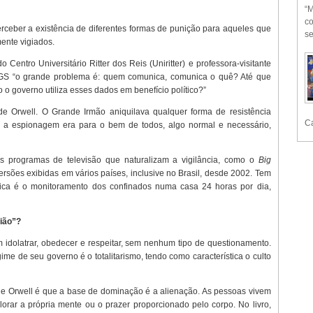
“M
co
rceber a existência de diferentes formas de punição para aqueles que
se
ente vigiados.
 Centro Universitário Ritter dos Reis (Uniritter) e professora-visitante
GS “o grande problema é: quem comunica, comunica o quê? Até que
 o governo utiliza esses dados em benefício político?”
e Orwell. O Grande Irmão aniquilava qualquer forma de resistência
Ca
e a espionagem era para o bem de todos, algo normal e necessário,
s programas de televisão que naturalizam a vigilância, como o
Big
ersões exibidas em vários países, inclusive no Brasil, desde 2002. Tem
ística é o monitoramento dos confinados numa casa 24 horas por dia,
ião”?
m idolatrar, obedecer e respeitar, sem nenhum tipo de questionamento.
ime de seu governo é o totalitarismo, tendo como característica o culto
de Orwell é que a base de dominação é a alienação. As pessoas vivem
ar a própria mente ou o prazer proporcionado pelo corpo. No livro,