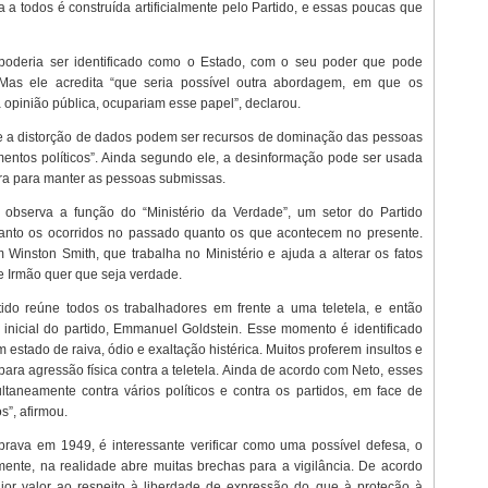
 todos é construída artificialmente pelo Partido, e essas poucas que
oderia ser identificado como o Estado, com o seu poder que pode
 Mas ele acredita “que seria possível outra abordagem, em que os
opinião pública, ocupariam esse papel”, declarou.
 a distorção de dados podem ser recursos de dominação das pessoas
entos políticos”. Ainda segundo ele, a desinformação pode ser usada
ora para manter as pessoas submissas.
e observa a função do “Ministério da Verdade”, um setor do Partido
tanto os ocorridos no passado quanto os que acontecem no presente.
Winston Smith, que trabalha no Ministério e ajuda a alterar os fatos
 Irmão quer que seja verdade.
do reúne todos os trabalhadores em frente a uma teletela, e então
 inicial do partido, Emmanuel Goldstein. Esse momento é identificado
estado de raiva, ódio e exaltação histérica. Muitos proferem insultos e
ra agressão física contra a teletela. Ainda de acordo com Neto, esses
ltaneamente contra vários políticos e contra os partidos, em face de
s”, afirmou.
brava em 1949, é interessante verificar como uma possível defesa, o
emente, na realidade abre muitas brechas para a vigilância. De acordo
or valor ao respeito à liberdade de expressão do que à proteção à