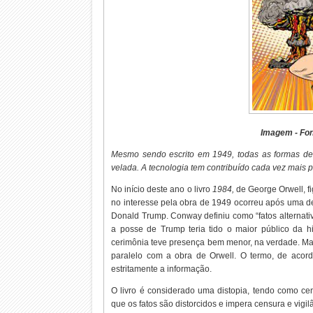
Imagem - Fon
Mesmo sendo escrito em 1949, todas as formas de v
velada. A tecnologia tem contribuído cada vez mais p
N
o início deste ano o livro
1984,
de George Orwell, f
no interesse pela obra de 1949 ocorreu após uma d
Donald Trump. Conway definiu como “fatos alternati
a posse de Trump teria tido o maior público da hi
cerimônia teve presença bem menor, na verdade. Mas 
paralelo com a obra de Orwell. O termo, de acor
estritamente a informação.
O livro é considerado uma distopia, tendo como ce
que os fatos são distorcidos e impera censura e vigi