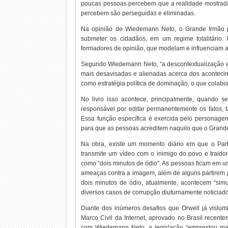
poucas pessoas percebem que a realidade mostrada a
percebem são perseguidas e eliminadas.
Na opinião de Wiedemann Neto, o Grande Irmão p
submeter os cidadãos, em um regime totalitário.
formadores de opinião, que modelam e influenciam a 
Segundo Wiedemann Neto, “a descontextualização e
mais desavisadas e alienadas acerca dos acontecim
como estratégia política de dominação, o que colab
No livro isso acontece, principalmente, quando s
responsável por editar permanentemente os fatos, 
Essa função específica é exercida pelo personagem 
para que as pessoas acreditem naquilo que o Grande
Na obra, existe um momento diário em que o Parti
transmite um vídeo com o inimigo do povo e traidor
como “dois minutos de ódio”. As pessoas ficam em um 
ameaças contra a imagem, além de alguns partirem pa
dois minutos de ódio, atualmente, acontecem “simu
diversos casos de corrupção diuturnamente noticiado
Diante dos inúmeros desafios que Orwell já vislum
Marco Civil da Internet, aprovado no Brasil recent
com Wiedemann Neto, a legislação “emprestou mai