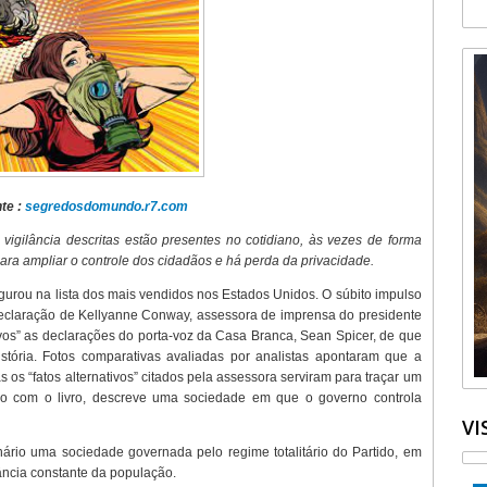
te :
segredosdomundo.r7.com
igilância descritas estão presentes no cotidiano, às vezes de forma
ara ampliar o controle dos cidadãos e há perda da privacidade.
igurou na lista dos mais vendidos nos Estados Unidos. O súbito impulso
eclaração de Kellyanne Conway, assessora de imprensa do presidente
vos” as declarações do porta-voz da Casa Branca, Sean Spicer, de que
stória. Fotos comparativas avaliadas por analistas apontaram que a
os “fatos alternativos” citados pela assessora serviram para traçar um
do com o livro, descreve uma sociedade em que o governo controla
VI
nário uma sociedade governada pelo regime totalitário do Partido, em
lância constante da população.