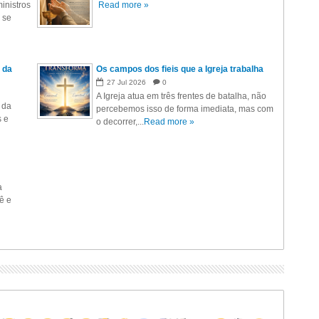
inistros
Read more »
 se
 da
Os campos dos fieis que a Igreja trabalha
27
Jul
2026
0
A Igreja atua em três frentes de batalha, não
 da
percebemos isso de forma imediata, mas com
s e
o decorrer,...
Read more »
a
ê e