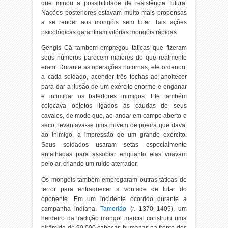
que minou a possibilidade de resistência futura.
Nações posteriores estavam muito mais propensas
a se render aos mongóis sem lutar. Tais ações
psicológicas garantiram vitórias mongóis rápidas.
Gengis Cã também empregou táticas que fizeram
seus números parecem maiores do que realmente
eram. Durante as operações noturnas, ele ordenou,
a cada soldado, acender três tochas ao anoitecer
para dar a ilusão de um exército enorme e enganar
e intimidar os batedores inimigos. Ele também
colocava objetos ligados às caudas de seus
cavalos, de modo que, ao andar em campo aberto e
seco, levantava-se uma nuvem de poeira que dava,
ao inimigo, a impressão de um grande exército.
Seus soldados usaram setas especialmente
entalhadas para assobiar enquanto elas voavam
pelo ar, criando um ruído aterrador.
Os mongóis também empregaram outras táticas de
terror para enfraquecer a vontade de lutar do
oponente. Em um incidente ocorrido durante a
campanha indiana,
Tamerlão
(r. 1370–1405
), um
herdeiro da tradição mongol marcial construiu uma