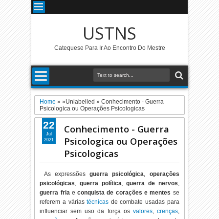
USTNS
Catequese Para Ir Ao Encontro Do Mestre
Home
» »Unlabelled »
Conhecimento - Guerra
Psicologica ou Operações Psicologicas
22
Conhecimento - Guerra
Jul
Psicologica ou Operações
2021
Psicologicas
As expressões
guerra psicológica
,
operações
psicológicas
,
guerra política
,
guerra de nervos
,
guerra fria
e
conquista de corações e mentes
se
referem a várias
técnicas
de combate usadas para
influenciar sem uso da força os
valores
,
crenças
,