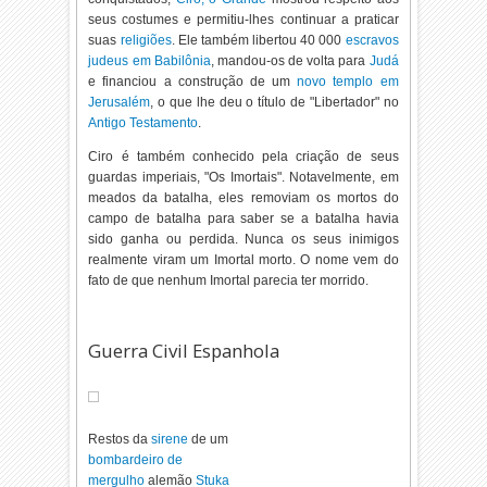
seus costumes e permitiu-lhes continuar a praticar
suas
religiões
. Ele também libertou 40 000
escravos
judeus em Babilônia
, mandou-os de volta para
Judá
e financiou a construção de um
novo templo em
Jerusalém
, o que lhe deu o título de "Libertador" no
Antigo Testamento
.
Ciro é também conhecido pela criação de seus
guardas imperiais, "Os Imortais". Notavelmente, em
meados da batalha, eles removiam os mortos do
campo de batalha para saber se a batalha havia
sido ganha ou perdida. Nunca os seus inimigos
realmente viram um Imortal morto. O nome vem do
fato de que nenhum Imortal parecia ter morrido.
Guerra Civil Espanhola
Restos da
sirene
de um
bombardeiro de
mergulho
alemão
Stuka