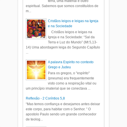
terra, uma material e outro
espiritual. Sabemos que somos constituídos de
m...
Cristãos leigos e leigas na Igreja
e na Sociedade
Cristãos leigos e leigas na
Igreja e na Sociedade: “Sal da
Terra e Luz do Mundo” (Mt 5,13-
14) Uma abordagem leiga do Segundo Capítulo
...
A palavra Espirito no contexto
Grego e Judeu
Para os gregos, o "espírito"
(pneuma) era frequentemente
visto como a respiração vital ou
um princípio imaterial que se conectava ...
Reflexão - 2 Coríntios 5,8
“Mas temos confiança e desejamos antes deixar
este corpo, para habitar com o Senhor. ” O
apostolo Paulo sendo um grande conhecedor
de teolog...