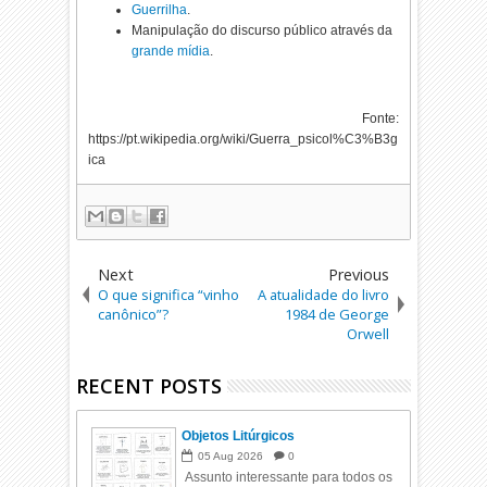
Guerrilha
.
Manipulação do discurso público através da
grande mídia
.
Fonte:
https://pt.wikipedia.org/wiki/Guerra_psicol%C3%B3g
ica
Next
Previous
O que significa “vinho
A atualidade do livro
canônico”?
1984 de George
Orwell
RECENT POSTS
Objetos Litúrgicos
05
Aug
2026
0
Assunto interessante para todos os