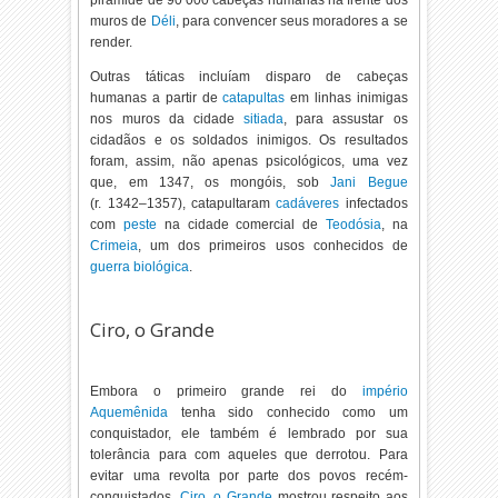
pirâmide de 90 000 cabeças humanas na frente dos
muros de
Déli
, para convencer seus moradores a se
render.
Outras táticas incluíam disparo de cabeças
humanas a partir de
catapultas
em linhas inimigas
nos muros da cidade
sitiada
, para assustar os
cidadãos e os soldados inimigos. Os resultados
foram, assim, não apenas psicológicos, uma vez
que, em 1347, os mongóis, sob
Jani Begue
(r. 1342–1357
), catapultaram
cadáveres
infectados
com
peste
na cidade comercial de
Teodósia
, na
Crimeia
, um dos primeiros usos conhecidos de
guerra biológica
.
Ciro, o Grande
Embora o primeiro grande rei do
império
Aquemênida
tenha sido conhecido como um
conquistador, ele também é lembrado por sua
tolerância para com aqueles que derrotou. Para
evitar uma revolta por parte dos povos recém-
conquistados,
Ciro, o Grande
mostrou respeito aos