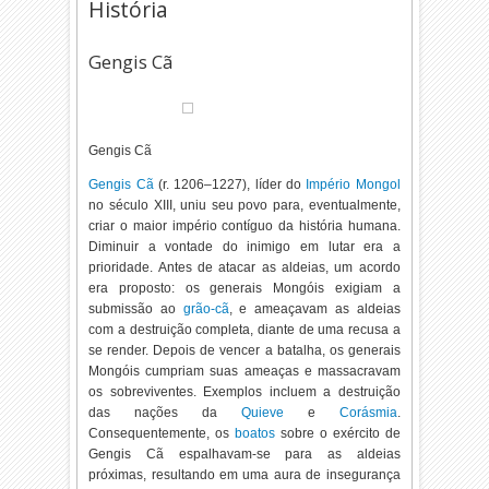
História
Gengis Cã
Gengis Cã
Gengis Cã
(r. 1206–1227
), líder do
Império Mongol
no
século XIII
, uniu seu povo para, eventualmente,
criar o maior império contíguo da história humana.
Diminuir a vontade do inimigo em lutar era a
prioridade. Antes de atacar as aldeias, um acordo
era proposto: os generais Mongóis exigiam a
submissão ao
grão-cã
, e ameaçavam as aldeias
com a destruição completa, diante de uma recusa a
se render. Depois de vencer a batalha, os generais
Mongóis cumpriam suas ameaças e massacravam
os sobreviventes. Exemplos incluem a destruição
das nações da
Quieve
e
Corásmia
.
Consequentemente, os
boatos
sobre o exército de
Gengis Cã espalhavam-se para as aldeias
próximas, resultando em uma aura de insegurança