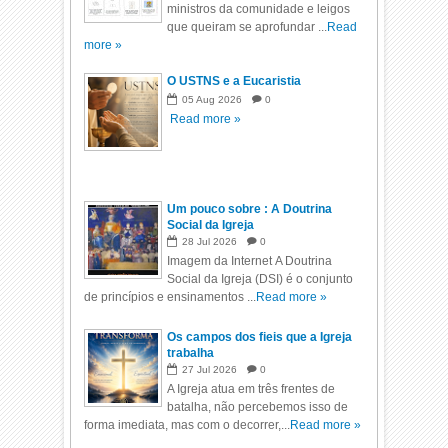
ministros da comunidade e leigos
que queiram se aprofundar ...
Read
more »
O USTNS e a Eucaristia
05
Aug
2026
0
Read more »
Um pouco sobre : A Doutrina
Social da Igreja
28
Jul
2026
0
Imagem da Internet A Doutrina
Social da Igreja (DSI) é o conjunto
de princípios e ensinamentos ...
Read more »
Os campos dos fieis que a Igreja
trabalha
27
Jul
2026
0
A Igreja atua em três frentes de
batalha, não percebemos isso de
forma imediata, mas com o decorrer,...
Read more »