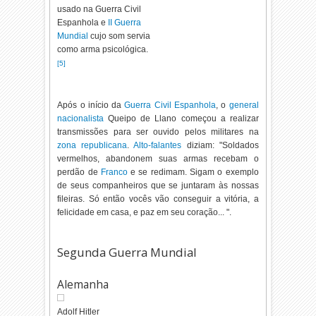
usado na Guerra Civil
Espanhola e
II Guerra
Mundial
cujo som servia
como arma psicológica.
[
5
]
Após o início da
Guerra Civil Espanhola
, o
general
nacionalista
Queipo de Llano começou a realizar
transmissões para ser ouvido pelos militares na
zona republicana
.
Alto-falantes
diziam: "Soldados
vermelhos, abandonem suas armas recebam o
perdão de
Franco
e se redimam. Sigam o exemplo
de seus companheiros que se juntaram às nossas
fileiras. Só então vocês vão conseguir a vitória, a
felicidade em casa, e paz em seu coração... ".
Segunda Guerra Mundial
Alemanha
Adolf Hitler