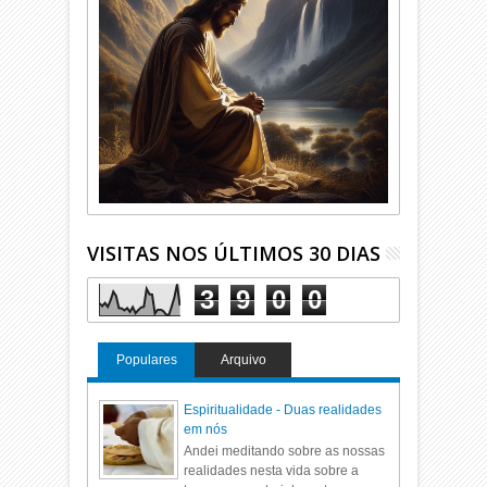
VISITAS NOS ÚLTIMOS 30 DIAS
3
9
0
0
Populares
Arquivo
Espiritualidade - Duas realidades
em nós
Andei meditando sobre as nossas
realidades nesta vida sobre a