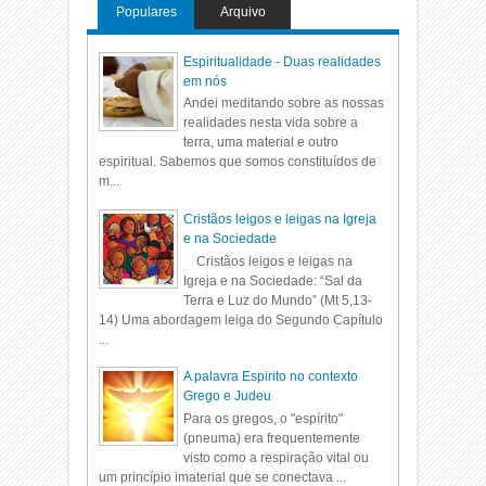
Populares
Arquivo
Espiritualidade - Duas realidades
em nós
Andei meditando sobre as nossas
realidades nesta vida sobre a
terra, uma material e outro
espiritual. Sabemos que somos constituídos de
m...
Cristãos leigos e leigas na Igreja
e na Sociedade
Cristãos leigos e leigas na
Igreja e na Sociedade: “Sal da
Terra e Luz do Mundo” (Mt 5,13-
14) Uma abordagem leiga do Segundo Capítulo
...
A palavra Espirito no contexto
Grego e Judeu
Para os gregos, o "espírito"
(pneuma) era frequentemente
visto como a respiração vital ou
um princípio imaterial que se conectava ...