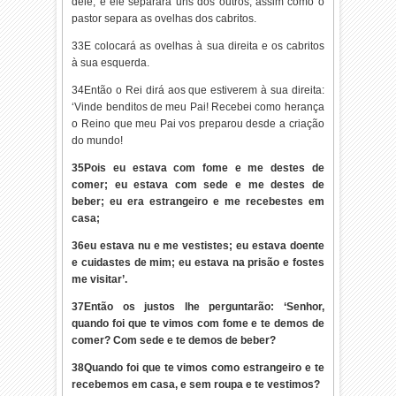
dele, e ele separará uns dos outros, assim como o
pastor separa as ovelhas dos cabritos.
33E colocará as ovelhas à sua direita e os cabritos
à sua esquerda.
34Então o Rei dirá aos que estiverem à sua direita:
‘Vinde benditos de meu Pai! Recebei como herança
o Reino que meu Pai vos preparou desde a criação
do mundo!
35Pois eu estava com fome e me destes de
comer; eu estava com sede e me destes de
beber; eu era estrangeiro e me rece­bestes em
casa;
36eu estava nu e me vestistes; eu estava doente
e cuidastes de mim; eu estava na prisão e fostes
me visitar’.
37Então os justos lhe perguntarão: ‘Senhor,
quando foi que te vimos com fome e te demos de
comer? Com sede e te demos de beber?
38Quando foi que te vimos como estrangeiro e te
recebemos em casa, e sem roupa e te vestimos?