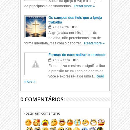
Social da Igreja (DSI) é o conjunto
de princípios e ensinamentos ...
Read more »
Os campos dos fieis que a Igreja
trabalha
27
Jul
2026
0
A Igreja atua em três frentes de
batalha, não percebemos isso de
forma imediata, mas com o decorrer,...
Read more »
Formas de externalizar o estresse
23
Jun
2026
0
Externalizar o estresse significa tirar
a pressão acumulada de dentro de
você e expressá-la de uma f...
Read
more »
0 COMENTÁRIOS:
Postar um comentário