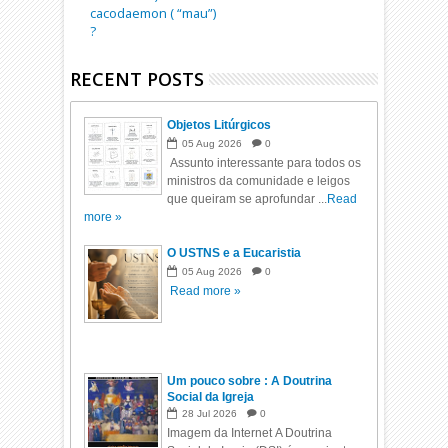
cacodaemon ( “mau”)
?
RECENT POSTS
Objetos Litúrgicos
05
Aug
2026
0
Assunto interessante para todos os
ministros da comunidade e leigos
que queiram se aprofundar ...
Read
more »
O USTNS e a Eucaristia
05
Aug
2026
0
Read more »
Um pouco sobre : A Doutrina
Social da Igreja
28
Jul
2026
0
Imagem da Internet A Doutrina