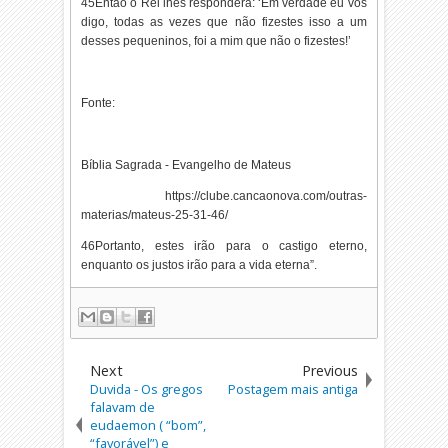
45Então o Rei lhes responderá: ‘Em verdade eu vos
digo, todas as vezes que não fizestes isso a um
desses pequeninos, foi a mim que não o fizestes!’
Fonte:
Bíblia Sagrada - Evangelho de Mateus
https://clube.cancaonova.com/outras-
materias/mateus-25-31-46/
46Portanto, estes irão para o castigo eterno,
enquanto os justos irão para a vida eterna”.
Next
Previous
Duvida - Os gregos
Postagem mais antiga
falavam de
eudaemon ( “bom”,
“favorável”) e