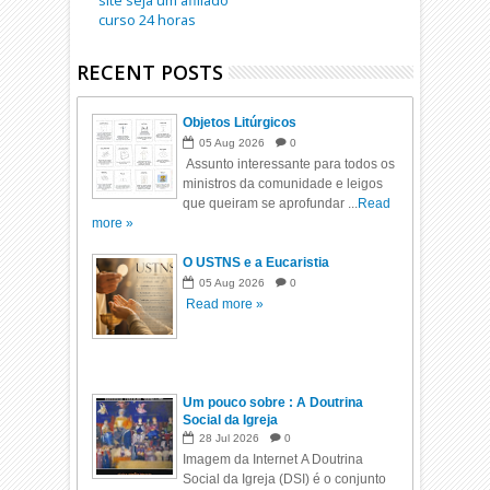
site seja um afiliado
curso 24 horas
RECENT POSTS
Objetos Litúrgicos
05
Aug
2026
0
Assunto interessante para todos os
ministros da comunidade e leigos
que queiram se aprofundar ...
Read
more »
O USTNS e a Eucaristia
05
Aug
2026
0
Read more »
Um pouco sobre : A Doutrina
Social da Igreja
28
Jul
2026
0
Imagem da Internet A Doutrina
Social da Igreja (DSI) é o conjunto