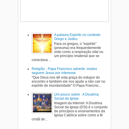
A palavra Espirito no contexto
Grego e Judeu
Para os gregos, o "espírito"
(pneuma) era frequentemente
visto como a respiração vital ou
um princípio imaterial que se
conectava ...
Religião - Papa Francisco adverte: muitos
seguem Jesus por interesse
"Que Deus nos dê esta graça do estupor do
encontro e também ele nos ajude a não cair no
espírito de mundanidade" O Papa Francisc...
Um pouco sobre : A Doutrina
Social da Igreja
Imagem da Internet A Doutrina
Social da Igreja (DSI) é o conjunto
de princípios e ensinamentos da
Igreja Católica sobre como a fé
cristã de...