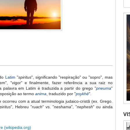
do
Latim
"
spiritus
", significando "respiração" ou "sopro", mas
m", "vigor" e finalmente, fazer referência a sua raiz no
 a palavra em Latim é traduzida a partir do grego "
pneuma
"
 oposição ao termo
anima
, traduzido por "
psykhē
".
 ocorreu com a atual terminologia judaico-cristã (ex. Grego.
piritus
", Hebreu "
ruach
" vs. "
neshama
", "
nephesh
" ou ainda
VI
re (wikipedia.org)