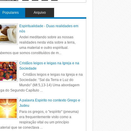
Populares
Arquivo
Espiritualidade - Duas realidades em
nós
Andei meditando sobre as nossas
realidades nesta vida sobre a terra,
uma material e outro espiritual.
bemos que somos constituídos de m...
Cristãos leigos e leigas na Igreja e na
Sociedade
Cristãos leigos e leigas na Igreja e na
Sociedade: “Sal da Terra e Luz do
Mundo” (Mt 5,13-14) Uma abordagem
iga do Segundo Capítulo ...
A palavra Espirito no contexto Grego e
Judeu
Para os gregos, o "espírito" (pneuma)
era frequentemente visto como a
respiração vital ou um princípio
aterial que se conectava ...