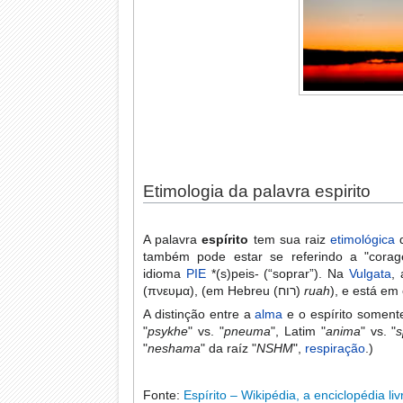
Etimologia da palavra espirito
A palavra
espírito
tem sua raiz
etimológica
também pode estar se referindo a "corage
idioma
PIE
*(s)peis- (“soprar”). Na
Vulgata
,
(πνευμα), (em Hebreu (רוח)
ruah
), e está em
A distinção entre a
alma
e o espírito somente
"
psykhe
" vs. "
pneuma
", Latim "
anima
" vs. "
s
"
neshama
" da raíz "
NSHM
",
respiração
.)
Fonte:
Espírito – Wikipédia, a enciclopédia liv