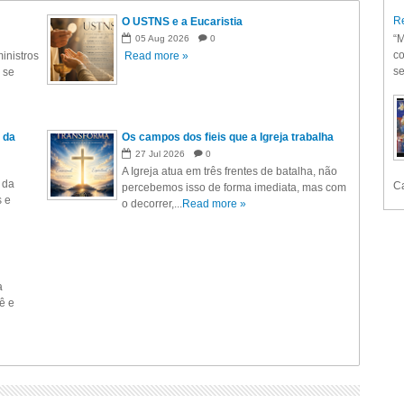
Re
O USTNS e a Eucaristia
“M
05
Aug
2026
0
co
inistros
Read more »
se
 se
 da
Os campos dos fieis que a Igreja trabalha
27
Jul
2026
0
A Igreja atua em três frentes de batalha, não
 da
Ca
percebemos isso de forma imediata, mas com
s e
o decorrer,...
Read more »
a
ê e