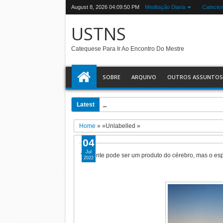
August 8, 2026
04:09:51 PM
Meditação Diaria
Catecis
USTNS
Catequese Para Ir Ao Encontro Do Mestre
SOBRE
ARQUIVO
OUTROS ASSUNTOS
Latest
06:41 AM
Um pouco sobre : A Doutrina Social d
Home
» »Unlabelled »
04
Jul
"A mente pode ser um produto do cérebro, mas o espi
2022