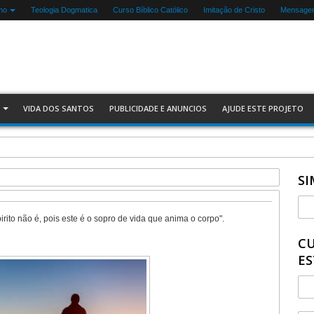
mo
Teologia Dogmatica
Curso Bíblico Católico
Imitação de Cristo
Mensagen
VIDA DOS SANTOS
PUBLICIDADE E ANUNCIOS
AJUDE ESTE PROJETO
a Igreja
SI
rito não é, pois este é o sopro de vida que anima o corpo".
CU
ES