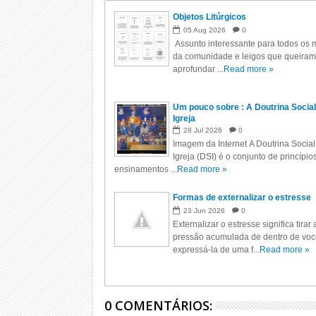
Objetos Litúrgicos
05
Aug
2026
0
Assunto interessante para todos os m
da comunidade e leigos que queiram
aprofundar ...
Read more »
Um pouco sobre : A Doutrina Social
Igreja
28
Jul
2026
0
Imagem da Internet A Doutrina Social
Igreja (DSI) é o conjunto de princípio
ensinamentos ...
Read more »
Formas de externalizar o estresse
23
Jun
2026
0
Externalizar o estresse significa tirar 
pressão acumulada de dentro de voc
expressá-la de uma f...
Read more »
0 COMENTÁRIOS: