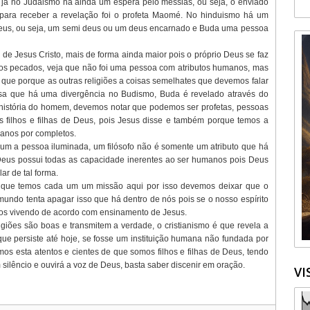
, já no Judaismo há ainda um espera pelo messias, ou seja, o enviado
 para receber a revelação foi o profeta Maomé. No hinduismo há um
 Deus, ou seja, um semi deus ou um deus encarnado e Buda uma pessoa
 de Jesus Cristo, mais de forma ainda maior pois o próprio Deus se faz
s pecados, veja que não foi uma pessoa com atributos humanos, mas
 que porque as outras religiões a coisas semelhates que devemos falar
sa que há uma divergência no Budismo, Buda é revelado através do
história do homem, devemos notar que podemos ser profetas, pessoas
os filhos e filhas de Deus, pois Jesus disse e também porque temos a
manos por completos.
é um a pessoa iluminada, um filósofo não é somente um atributo que há
Deus possui todas as capacidade inerentes ao ser humanos pois Deus
ar de tal forma.
s que temos cada um um missão aqui por isso devemos deixar que o
mundo tenta apagar isso que há dentro de nós pois se o nosso espírito
os vivendo de acordo com ensinamento de Jesus.
igiões são boas e transmitem a verdade, o cristianismo é que revela a
 que persiste até hoje, se fosse um instituição humana não fundada por
mos esta atentos e cientes de que somos filhos e filhas de Deus, tendo
ilêncio e ouvirá a voz de Deus, basta saber discenir em oração.
VI