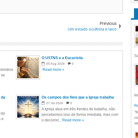
Previous
Um estado ocultista e laico
Sa
O USTNS e a Eucaristia
05
Aug
2026
0
inistros
Read more »
 se
le
 da
Os campos dos fieis que a Igreja trabalha
27
Jul
2026
0
Re
A Igreja atua em três frentes de batalha, não
“M
 da
percebemos isso de forma imediata, mas com
co
s e
o decorrer,...
Read more »
se