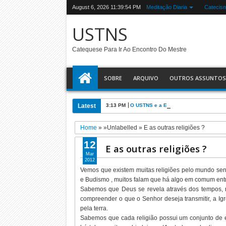
August 6, 2026
11:39:55 PM
Meditação Diaria
Catecis
USTNS
Catequese Para Ir Ao Encontro Do Mestre
SOBRE
ARQUIVO
OUTROS ASSUNTOS
Latest
3:13 PM
O USTNS e a Eucaristia
Home
» »Unlabelled »
E as outras religiões ?
12
E as outras religiões ?
Mar
2012
Vemos que existem muitas religiões pelo mundo sen
e Budismo , muitos falam que há algo em comum entr
Sabemos que Deus se revela através dos tempos,
compreender o que o Senhor deseja transmitir, a I
pela terra.
Sabemos que cada religião possui um conjunto de e