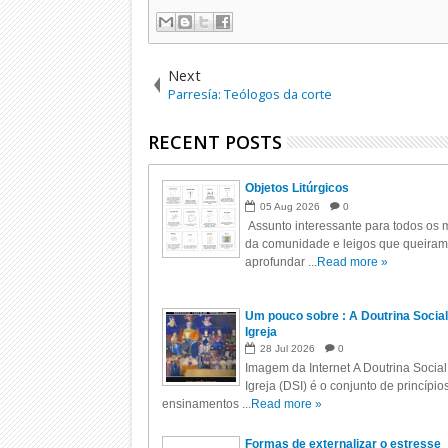
Next
Parresía: Teólogos da corte
RECENT POSTS
Objetos Litúrgicos
05
Aug
2026
0
Assunto interessante para todos os m
da comunidade e leigos que queiram
aprofundar ...
Read more »
Um pouco sobre : A Doutrina Social
Igreja
28
Jul
2026
0
Imagem da Internet A Doutrina Social
Igreja (DSI) é o conjunto de princípio
ensinamentos ...
Read more »
Formas de externalizar o estresse