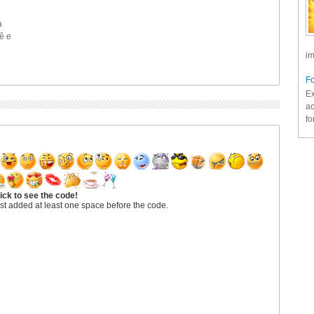
a
ê e
im
Fo
Ex
ac
fo
ick to see the code!
st added at least one space before the code.