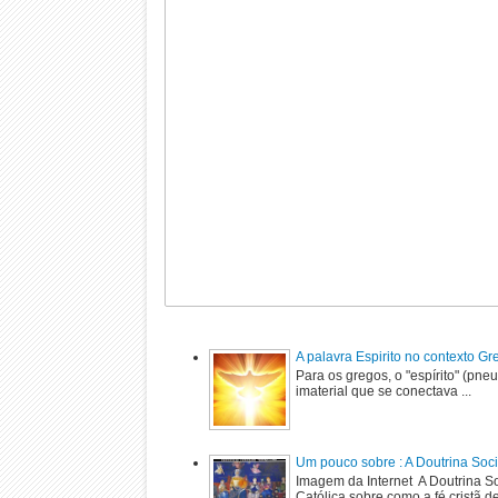
A palavra Espirito no contexto G
Para os gregos, o "espírito" (pne
imaterial que se conectava ...
Um pouco sobre : A Doutrina Soci
Imagem da Internet A Doutrina Soc
Católica sobre como a fé cristã de