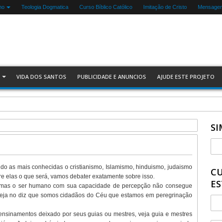
mo
Teologia Dogmatica
Curso Bíblico Católico
Imitação de Cristo
Mensagen
VIDA DOS SANTOS
PUBLICIDADE E ANUNCIOS
AJUDE ESTE PROJETO
SI
do as mais conhecidas o cristianismo, Islamismo, hinduismo, judaismo
CU
e elas o que será, vamos debater exatamente sobre isso.
ES
 mas o ser humano com sua capacidade de percepção não consegue
greja no diz que somos cidadãos do Céu que estamos em peregrinação
nsinamentos deixado por seus guias ou mestres, veja guia e mestres