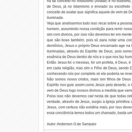
há tal conceito no hisduismo (Avatar) e no budismo
de Deus, já no Islamismo o enviado ou escolhido
conceito de avatar que significa aquele de vem de
iluminada.
Veja que analisarmos tudo isso recai sobre a pessoa
homem, assumindo nossa condição para remir nosso
sim com divinos, por isso não devemos ter em mente
que são boas também, pois só para notar uma coi
demônios, Jesus o próprio Deus encarnado age na 
iluminadas, através do Espírito de Deus, pois som
essênica de Deus dentro de nós e o que nos faz hu
Então Jesus foi o messias, foi um profeta, é Deus, 
em cada religião, mas sim o Filho de Deus, sendo 
conhecendo nós por completo só ele poderia se revel
Não somos novos cristos, mais sim filhos de Deu
Espírito nos guie assim como Jesus pelo deserto, o 
vem de Deus logo nossos divinos a medida que vam
Poiss isso não devemos cair nesta de que todas rel
verdade, através de Jesus, surgiu a Igreja primitiva
Jesus, com certeza não existiria mais, por isso deve
essa conciênicia temos todos um chamado, basta um s
Autor: Anderson O.de Sampaio