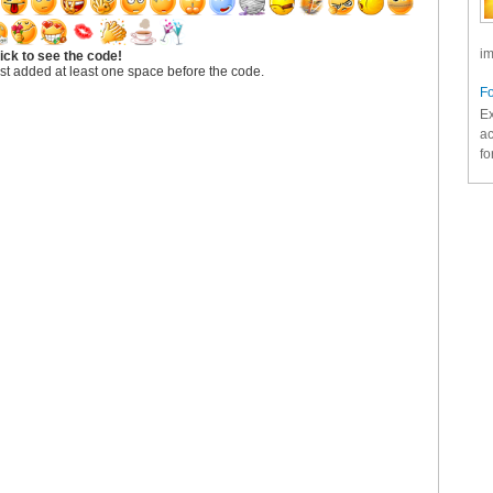
im
ick to see the code!
st added at least one space before the code.
Fo
Ex
ac
fo