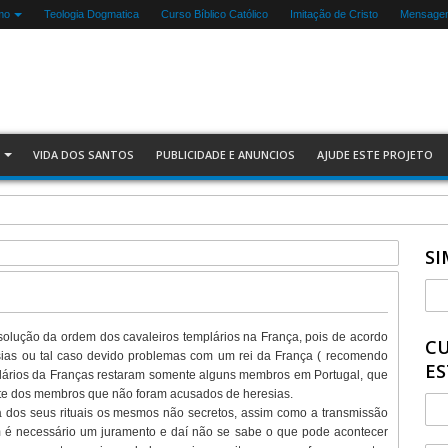
mo
Teologia Dogmatica
Curso Bíblico Católico
Imitação de Cristo
Mensagen
VIDA DOS SANTOS
PUBLICIDADE E ANUNCIOS
AJUDE ESTE PROJETO
SI
solução da ordem dos cavaleiros templários na França, pois de acordo
CU
ias ou tal caso devido problemas com um rei da França ( recomendo
ES
mplários da Franças restaram somente alguns membros em Portugal, que
nte dos membros que não foram acusados de heresias.
dos seus rituais os mesmos não secretos, assim como a transmissão
m é necessário um juramento e daí não se sabe o que pode acontecer