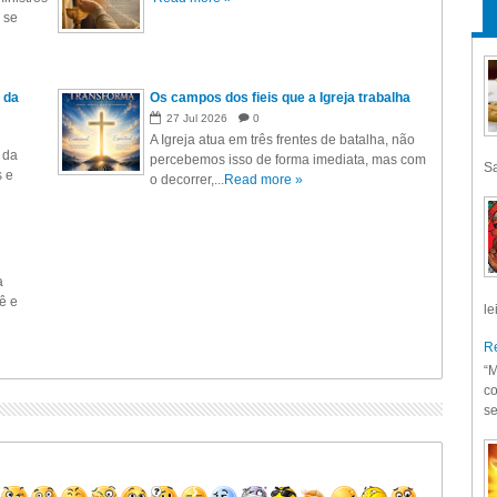
 se
 da
Os campos dos fieis que a Igreja trabalha
27
Jul
2026
0
A Igreja atua em três frentes de batalha, não
 da
percebemos isso de forma imediata, mas com
Sa
s e
o decorrer,...
Read more »
a
ê e
le
Re
“M
co
se