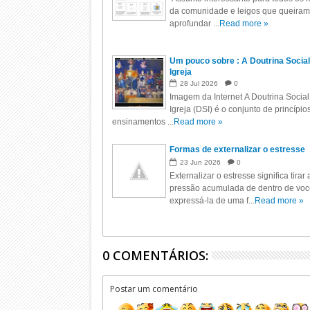
da comunidade e leigos que queiram
aprofundar ...
Read more »
Um pouco sobre : A Doutrina Social
Igreja
28
Jul
2026
0
Imagem da Internet A Doutrina Social
Igreja (DSI) é o conjunto de princípio
ensinamentos ...
Read more »
Formas de externalizar o estresse
23
Jun
2026
0
Externalizar o estresse significa tirar 
pressão acumulada de dentro de voc
expressá-la de uma f...
Read more »
0 COMENTÁRIOS:
Postar um comentário