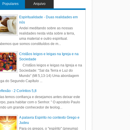
Populares
Arquivo
Espiritualidade - Duas realidades em
nós
Andei meditando sobre as nossas
realidades nesta vida sobre a terra,
uma material e outro espiritual.
bemos que somos constituídos de m...
Cristãos leigos e leigas na Igreja e na
Sociedade
Cristãos leigos e leigas na Igreja e na
Sociedade: “Sal da Terra e Luz do
Mundo” (Mt 5,13-14) Uma abordagem
iga do Segundo Capítulo ...
flexão - 2 Coríntios 5,8
as temos confiança e desejamos antes deixar este
rpo, para habitar com o Senhor. ” O apostolo Paulo
ndo um grande conhecedor de teolog...
A palavra Espirito no contexto Grego e
Judeu
Para os gregos, o "espírito" (pneuma)