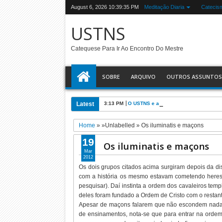
August 6, 2026
10:39:36 PM
Meditação Diaria
Catecis
USTNS
Catequese Para Ir Ao Encontro Do Mestre
SOBRE
ARQUIVO
OUTROS ASSUNTOS
Latest
3:13 PM
O USTNS e a Eucaristia
Home
» »Unlabelled »
Os iluminatis e maçons
19
Os iluminatis e maçons
Mar
2012
Os dois grupos citados acima surgiram depois da di
com a história os mesmo estavam cometendo heres
pesquisar). Daí instinta a ordem dos cavaleiros te
deles foram fundado a Ordem de Cristo com o resta
Apesar de maçons falarem que não escondem nada 
de ensinamentos, nota-se que para entrar na orde