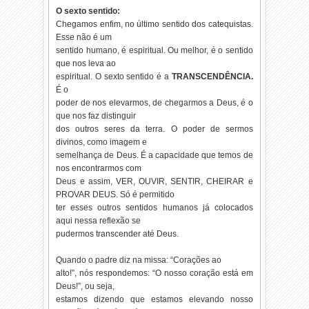
O sexto sentido:
Chegamos enfim, no último sentido dos catequistas.
Esse não é um
sentido humano, é espiritual. Ou melhor, é o sentido
que nos leva ao
espiritual. O sexto sentido é a
TRANSCENDÊNCIA.
É o
poder de nos elevarmos, de chegarmos a Deus, é o
que nos faz distinguir
dos outros seres da terra. O poder de sermos
divinos, como imagem e
semelhança de Deus. É a capacidade que temos de
nos encontrarmos com
Deus e assim, VER, OUVIR, SENTIR, CHEIRAR e
PROVAR DEUS. Só é permitido
ter esses outros sentidos humanos já colocados
aqui nessa reflexão se
pudermos transcender até Deus.
Quando o padre diz na missa: “Corações ao
alto!”, nós respondemos: “O nosso coração está em
Deus!”, ou seja,
estamos dizendo que estamos elevando nosso