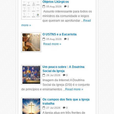
Objetos Litúrgicos
05
Aug
2026
0
Assunto interessante para todos os
ministros da comunidade e leigos
que queiram se aprofundar ...
Read
more »
O USTNS e a Eucaristia
05
Aug
2026
0
Read more »
Um pouco sobre : A Doutrina
Social da Igreja
28
Jul
2026
0
Imagem da Internet A Doutrina
Social da Igreja (DSI) é o conjunto
de princípios e ensinamentos ...
Read more »
Os campos dos fieis que a Igreja
trabalha
27
Jul
2026
0
A Igreja atua em três frentes de