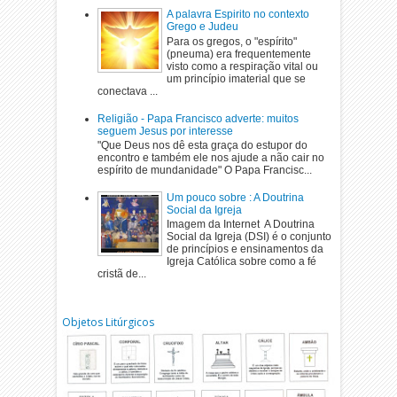
A palavra Espirito no contexto
Grego e Judeu
Para os gregos, o "espírito"
(pneuma) era frequentemente
visto como a respiração vital ou
um princípio imaterial que se
conectava ...
Religião - Papa Francisco adverte: muitos
seguem Jesus por interesse
"Que Deus nos dê esta graça do estupor do
encontro e também ele nos ajude a não cair no
espírito de mundanidade" O Papa Francisc...
Um pouco sobre : A Doutrina
Social da Igreja
Imagem da Internet A Doutrina
Social da Igreja (DSI) é o conjunto
de princípios e ensinamentos da
Igreja Católica sobre como a fé
cristã de...
Objetos Litúrgicos