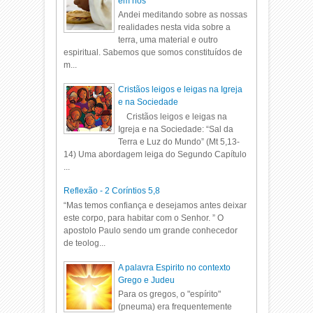
em nós
Andei meditando sobre as nossas
realidades nesta vida sobre a
terra, uma material e outro
espiritual. Sabemos que somos constituídos de
m...
Cristãos leigos e leigas na Igreja
e na Sociedade
Cristãos leigos e leigas na
Igreja e na Sociedade: “Sal da
Terra e Luz do Mundo” (Mt 5,13-
14) Uma abordagem leiga do Segundo Capítulo
...
Reflexão - 2 Coríntios 5,8
“Mas temos confiança e desejamos antes deixar
este corpo, para habitar com o Senhor. ” O
apostolo Paulo sendo um grande conhecedor
de teolog...
A palavra Espirito no contexto
Grego e Judeu
Para os gregos, o "espírito"
(pneuma) era frequentemente