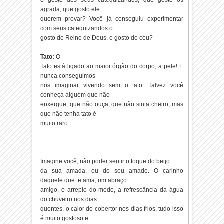
o gosto dos seus catequizandos, que gosto os
agrada, que gosto ele
querem provar? Você já conseguiu experimentar
com seus catequizandos o
gosto do Reino de Deus, o gosto do céu?
Tato:
O
Tato está ligado ao maior órgão do corpo, a pele! E
nunca conseguimos
nos imaginar vivendo sem o tato. Talvez você
conheça alguém que não
enxergue, que não ouça, que não sinta cheiro, mas
que não tenha tato é
muito raro.
Imagine você, não poder sentir o toque do beijo
da sua amada, ou do seu amado. O carinho
daquele que te ama, um abraço
amigo, o arrepio do medo, a refrescância da água
do chuveiro nos dias
quentes, o calor do cobertor nos dias frios, tudo isso
é muito gostoso e