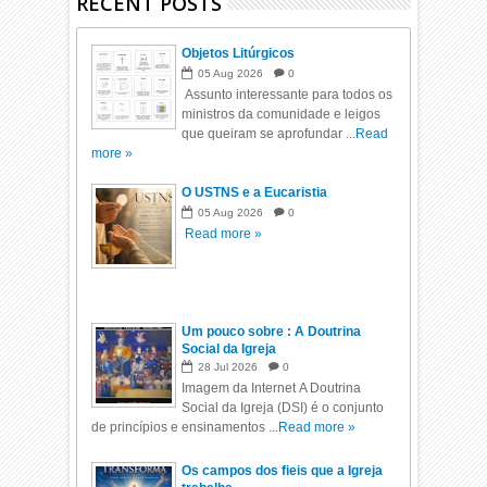
RECENT POSTS
Objetos Litúrgicos
05
Aug
2026
0
Assunto interessante para todos os
ministros da comunidade e leigos
que queiram se aprofundar ...
Read
more »
O USTNS e a Eucaristia
05
Aug
2026
0
Read more »
Um pouco sobre : A Doutrina
Social da Igreja
28
Jul
2026
0
Imagem da Internet A Doutrina
Social da Igreja (DSI) é o conjunto
de princípios e ensinamentos ...
Read more »
Os campos dos fieis que a Igreja