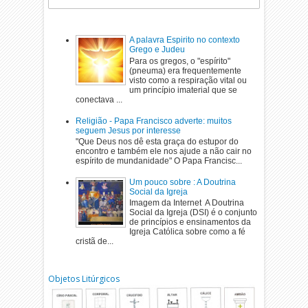
A palavra Espirito no contexto
Grego e Judeu
Para os gregos, o "espírito"
(pneuma) era frequentemente
visto como a respiração vital ou
um princípio imaterial que se
conectava ...
Religião - Papa Francisco adverte: muitos
seguem Jesus por interesse
"Que Deus nos dê esta graça do estupor do
encontro e também ele nos ajude a não cair no
espírito de mundanidade" O Papa Francisc...
Um pouco sobre : A Doutrina
Social da Igreja
Imagem da Internet A Doutrina
Social da Igreja (DSI) é o conjunto
de princípios e ensinamentos da
Igreja Católica sobre como a fé
cristã de...
Objetos Litúrgicos