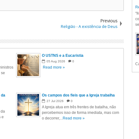
Re
“M
co
Previous
se
Religião - A existência de Deus
O USTNS e a Eucaristia
05
Aug
2026
0
Ca
inistros
Read more »
 se
 da
Os campos dos fieis que a Igreja trabalha
27
Jul
2026
0
A Igreja atua em três frentes de batalha, não
 da
percebemos isso de forma imediata, mas com
s e
o decorrer,...
Read more »