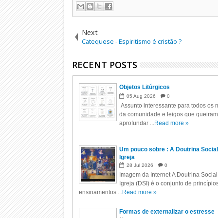
Next
Catequese - Espiritismo é cristão ?
RECENT POSTS
Objetos Litúrgicos
05
Aug
2026
0
Assunto interessante para todos os m
da comunidade e leigos que queiram
aprofundar ...
Read more »
Um pouco sobre : A Doutrina Social
Igreja
28
Jul
2026
0
Imagem da Internet A Doutrina Social
Igreja (DSI) é o conjunto de princípio
ensinamentos ...
Read more »
Formas de externalizar o estresse