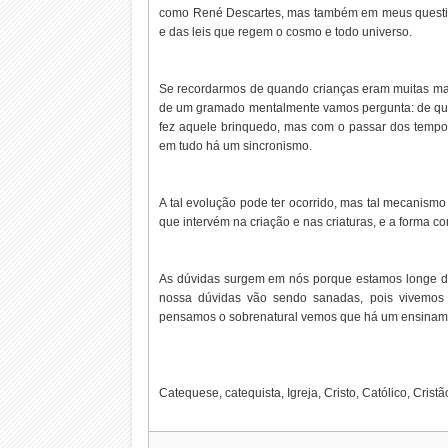
como René Descartes, mas também em meus questio
e das leis que regem o cosmo e todo universo.
Se recordarmos de quando crianças eram muitas ma
de um gramado mentalmente vamos pergunta: de quem
fez aquele brinquedo, mas com o passar dos tem
em tudo há um sincronismo.
A tal evolução pode ter ocorrido, mas tal mecanismo 
que intervém na criação e nas criaturas, e a forma 
As dúvidas surgem em nós porque estamos longe d
nossa dúvidas vão sendo sanadas, pois vivemos 
pensamos o sobrenatural vemos que há um ensinamen
Catequese, catequista, Igreja, Cristo, Católico, Crist