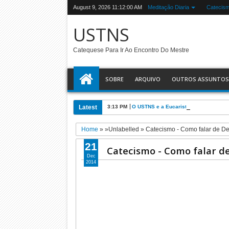
August 9, 2026
11:12:01 AM
Meditação Diaria
Catecis
USTNS
Catequese Para Ir Ao Encontro Do Mestre
SOBRE
ARQUIVO
OUTROS ASSUNTOS
Latest
3:13 PM
O USTNS e a Eucaristia
Home
» »Unlabelled »
Catecismo - Como falar de D
21
Catecismo - Como falar d
Dec
2014