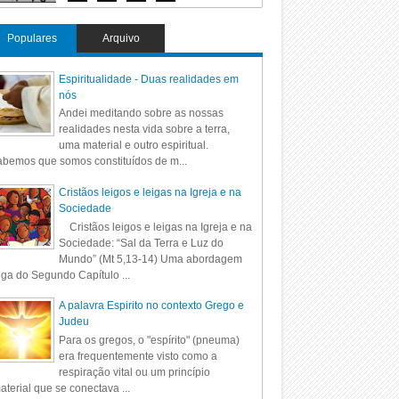
Populares
Arquivo
Espiritualidade - Duas realidades em
nós
Andei meditando sobre as nossas
realidades nesta vida sobre a terra,
uma material e outro espiritual.
bemos que somos constituídos de m...
Cristãos leigos e leigas na Igreja e na
Sociedade
Cristãos leigos e leigas na Igreja e na
Sociedade: “Sal da Terra e Luz do
Mundo” (Mt 5,13-14) Uma abordagem
iga do Segundo Capítulo ...
A palavra Espirito no contexto Grego e
Judeu
Para os gregos, o "espírito" (pneuma)
era frequentemente visto como a
respiração vital ou um princípio
aterial que se conectava ...