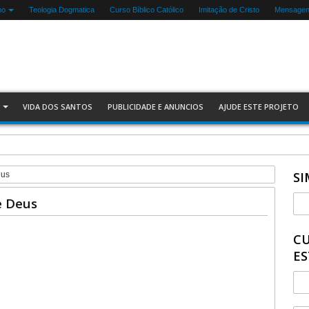
mo
Teologia Dogmatica
Curso Bíblico Católico
Imitação de Cristo
Mensagens
VIDA DOS SANTOS
PUBLICIDADE E ANUNCIOS
AJUDE ESTE PROJETO
SI
eus
e Deus
CU
ES