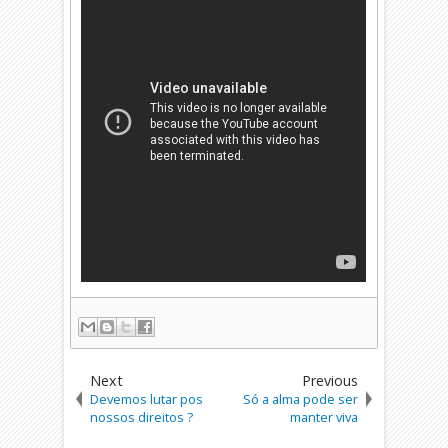
Next
Previous
Devemos lutar pos
Só a alma pode ser
nossos direitos ?
manter viva