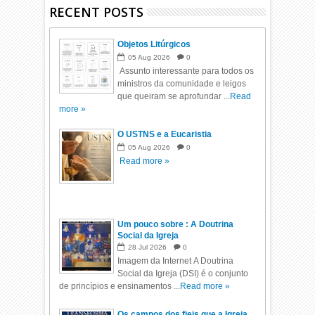
RECENT POSTS
Objetos Litúrgicos
05
Aug
2026
0
Assunto interessante para todos os
ministros da comunidade e leigos
que queiram se aprofundar ...
Read
more »
O USTNS e a Eucaristia
05
Aug
2026
0
Read more »
Um pouco sobre : A Doutrina
Social da Igreja
28
Jul
2026
0
Imagem da Internet A Doutrina
Social da Igreja (DSI) é o conjunto
de princípios e ensinamentos ...
Read more »
Os campos dos fieis que a Igreja