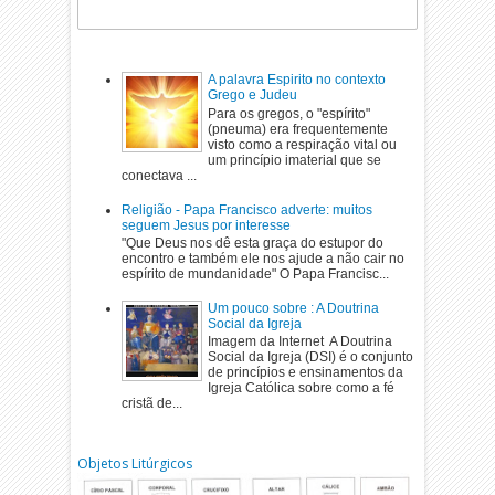
A palavra Espirito no contexto
Grego e Judeu
Para os gregos, o "espírito"
(pneuma) era frequentemente
visto como a respiração vital ou
um princípio imaterial que se
conectava ...
Religião - Papa Francisco adverte: muitos
seguem Jesus por interesse
"Que Deus nos dê esta graça do estupor do
encontro e também ele nos ajude a não cair no
espírito de mundanidade" O Papa Francisc...
Um pouco sobre : A Doutrina
Social da Igreja
Imagem da Internet A Doutrina
Social da Igreja (DSI) é o conjunto
de princípios e ensinamentos da
Igreja Católica sobre como a fé
cristã de...
Objetos Litúrgicos