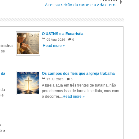
A ressurreição da carne e a vida eterna
O USTNS e a Eucaristia
05
Aug
2026
0
inistros
Read more »
 se
 da
Os campos dos fieis que a Igreja trabalha
27
Jul
2026
0
A Igreja atua em três frentes de batalha, não
 da
percebemos isso de forma imediata, mas com
s e
o decorrer,...
Read more »
a
ê e