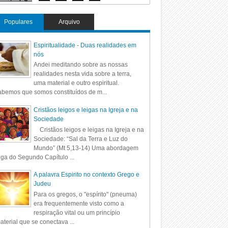
Populares
Arquivo
Espiritualidade - Duas realidades em
nós
Andei meditando sobre as nossas
realidades nesta vida sobre a terra,
uma material e outro espiritual.
bemos que somos constituídos de m...
Cristãos leigos e leigas na Igreja e na
Sociedade
Cristãos leigos e leigas na Igreja e na
Sociedade: “Sal da Terra e Luz do
Mundo” (Mt 5,13-14) Uma abordagem
iga do Segundo Capítulo ...
A palavra Espirito no contexto Grego e
Judeu
Para os gregos, o "espírito" (pneuma)
era frequentemente visto como a
respiração vital ou um princípio
aterial que se conectava ...