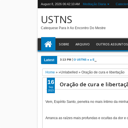
August 8, 2026
06:42:11 AM
Meditação Diaria
Catecis
USTNS
Catequese Para Ir Ao Encontro Do Mestre
SOBRE
ARQUIVO
OUTROS ASSUNTOS
Latest
3:13 PM
O USTNS e a Eucaristia
Home
» »Unlabelled »
Oração de cura e libertação
16
Oração de cura e libertaç
Sep
2015
Vem, Espírito Santo, penetra no mais íntimo da minh
Arranca as raízes mais profundas e ocultas da dor 