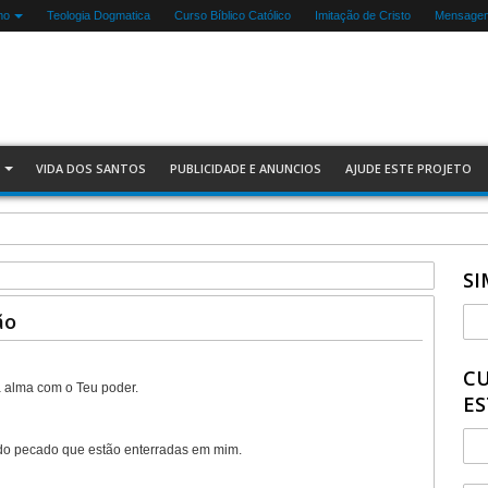
mo
Teologia Dogmatica
Curso Bíblico Católico
Imitação de Cristo
Mensagens
VIDA DOS SANTOS
PUBLICIDADE E ANUNCIOS
AJUDE ESTE PROJETO
SI
ão
CU
a alma com o Teu poder.
ES
e do pecado que estão enterradas em mim.