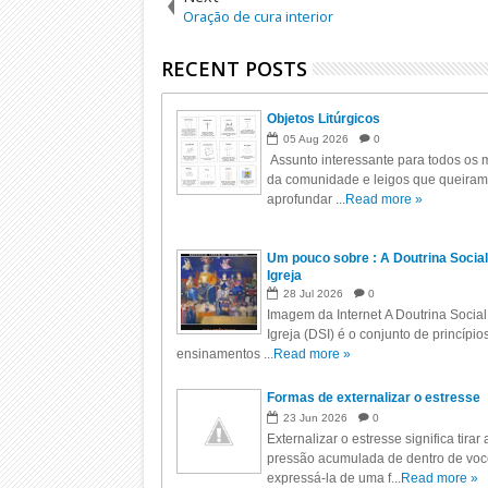
Oração de cura interior
RECENT POSTS
Objetos Litúrgicos
05
Aug
2026
0
Assunto interessante para todos os m
da comunidade e leigos que queiram
aprofundar ...
Read more »
Um pouco sobre : A Doutrina Social
Igreja
28
Jul
2026
0
Imagem da Internet A Doutrina Social
Igreja (DSI) é o conjunto de princípio
ensinamentos ...
Read more »
Formas de externalizar o estresse
23
Jun
2026
0
Externalizar o estresse significa tirar 
pressão acumulada de dentro de voc
expressá-la de uma f...
Read more »