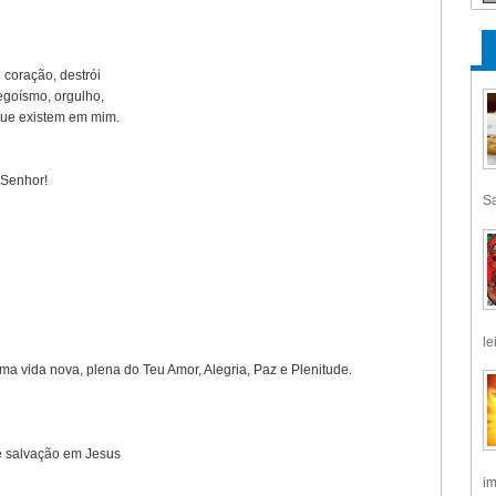
 coração, destrói
egoísmo, orgulho,
 que existem em mim.
 Senhor!
Sa
le
ma vida nova, plena do Teu Amor, Alegria, Paz e Plenitude.
e salvação em Jesus
im