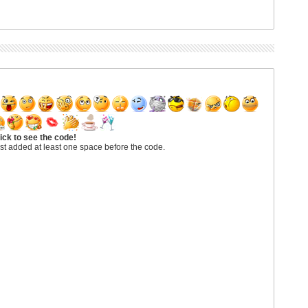
ick to see the code!
st added at least one space before the code.