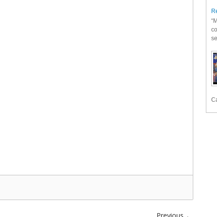
Re
“M
co
se
Ca
Previous