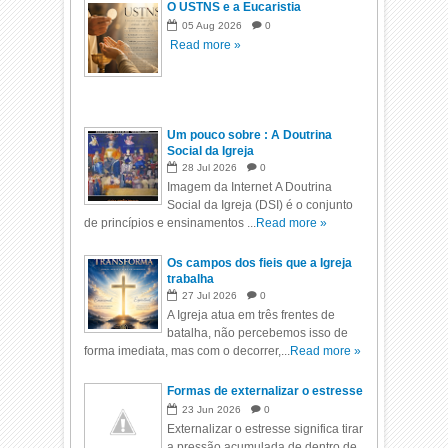
O USTNS e a Eucaristia
05
Aug
2026
0
Read more »
Um pouco sobre : A Doutrina
Social da Igreja
28
Jul
2026
0
Imagem da Internet A Doutrina
Social da Igreja (DSI) é o conjunto
de princípios e ensinamentos ...
Read more »
Os campos dos fieis que a Igreja
trabalha
27
Jul
2026
0
A Igreja atua em três frentes de
batalha, não percebemos isso de
forma imediata, mas com o decorrer,...
Read more »
Formas de externalizar o estresse
23
Jun
2026
0
Externalizar o estresse significa tirar
a pressão acumulada de dentro de