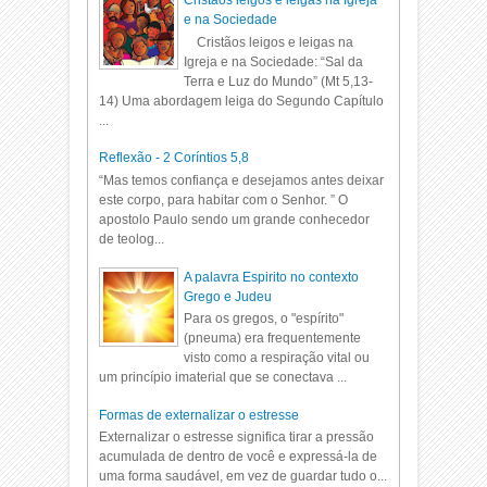
Cristãos leigos e leigas na Igreja
e na Sociedade
Cristãos leigos e leigas na
Igreja e na Sociedade: “Sal da
Terra e Luz do Mundo” (Mt 5,13-
14) Uma abordagem leiga do Segundo Capítulo
...
Reflexão - 2 Coríntios 5,8
“Mas temos confiança e desejamos antes deixar
este corpo, para habitar com o Senhor. ” O
apostolo Paulo sendo um grande conhecedor
de teolog...
A palavra Espirito no contexto
Grego e Judeu
Para os gregos, o "espírito"
(pneuma) era frequentemente
visto como a respiração vital ou
um princípio imaterial que se conectava ...
Formas de externalizar o estresse
Externalizar o estresse significa tirar a pressão
acumulada de dentro de você e expressá-la de
uma forma saudável, em vez de guardar tudo o...