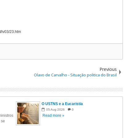
t/lv03/23.htm
Previous
Olavo de Carvalho - Situação politica do Brasil
O USTNS e a Eucaristia
05
Aug
2026
0
inistros
Read more »
 se