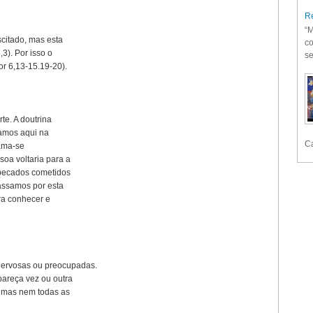
Re
“M
scitado, mas esta
co
3). Por isso o
se
or 6,13-15.19-20).
te. A doutrina
ltamos aqui na
Ca
hama-se
oa voltaria para a
 pecados cometidos
assamos por esta
ara conhecer e
nervosas ou preocupadas.
areça vez ou outra
, mas nem todas as