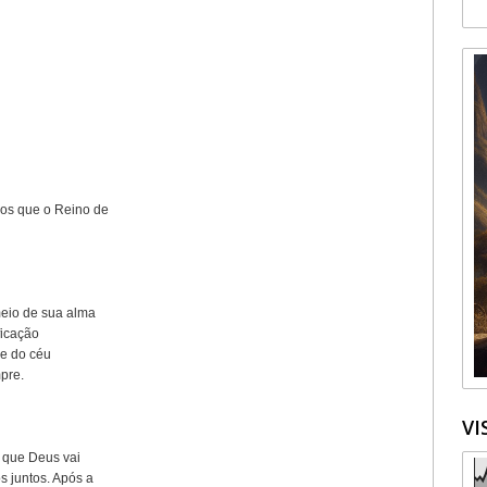
os que o Reino de
meio de sua alma
ficação
de do céu
pre.
VI
 que Deus vai
s juntos. Após a