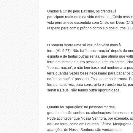
Unidos a Cristo pelo Batismo, os crentes já
participam realmente na vida celeste de Cristo ressu
vida permanece escondida com Cristo em Deus (Cl 3,
respeito para com o próprio corpo e o dos outros (1C
O homem morre uma só vez, não volta mais à
terra (Hb 9,27). Não há "reencarnação" depois da mor
espírita e de tantas outras seitas, que afirma que vo
terra em forma de outra pessoa ou de um animal, c
"reencarnação", e não tem base real nenhuma: a pess
terra quantas vezes fosse necessário para pagar os
na "encarnação" passada. Essa doutrina é errada. P
terra uma só vez, para construí-la e transformá-la, p
servir a Deus. Não temos outra oportunidade.
Quanto às "aparições" de pessoas mortas,
geralmente são sonhos ou alucinações de pessoas 
Pode acontecer que Nossa Senhora, por exemplo, ap
aqui na terra, como em Lourdes, Fátima, Medjugorie
aparições de Nossa Senhora são verdadeiras.