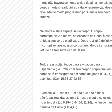
morte não haverá somente a vida da alma imortal, 
corpos mortais readquirirão vida. A ressurreição dos 
revelada de modo progressivo por Deus a seu povo.
firmeza.
Na morte a alma separa-se do corpo. O corpo
corrompe-se. A alma vai ao encontro de Deus, à esp
unida a seu corpo glorificado. Deus restituirá definit
incorruptível aos nossos corpos, unindo-os às nossa
virtude da Ressurreição de Jesus.
Todos ressuscitarão, ou para a vida, ou para o
julgamento (Jó 5,29), com seu próprio corpo que tê
corpo será transfigurado em corpo de glória (Fl 3,21)
espiritual (lCor 15,35-37.42-53).
Exemplo: a Eucaristia - um pão que não é mais
pão (duas realidades, uma terrestre e outra celeste).
no último dia (Jó 6,39-40.44.54; 11,24), no fim do m
parusia de Cristo (1Ts 4,16).