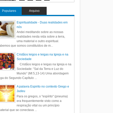
Populares
Arquivo
Espiritualidade - Duas realidades em
nós
Andei meditando sobre as nossas
realidades nesta vida sobre a terra,
uma material e outro espiritual.
bemos que somos constituídos de m...
Cristãos leigos e leigas na Igreja e na
Sociedade
Cristãos leigos e leigas na Igreja e na
Sociedade: “Sal da Terra e Luz do
Mundo” (Mt 5,13-14) Uma abordagem
iga do Segundo Capítulo ...
A palavra Espirito no contexto Grego e
Judeu
Para os gregos, o "espírito" (pneuma)
era frequentemente visto como a
respiração vital ou um princípio
aterial que se conectava ...