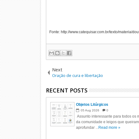
Fonte: http://www.catequisar.com.br/texto/materia/dou
Next
Oração de cura e libertação
RECENT POSTS
Objetos Litúrgicos
05
Aug
2026
0
Assunto interessante para todos os m
da comunidade e leigos que queiram
aprofundar ...
Read more »