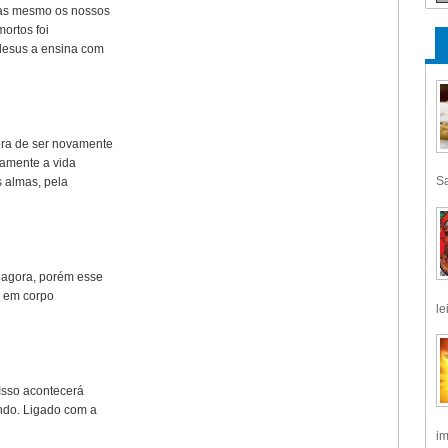
mas mesmo os nossos
mortos foi
 lesus a ensina com
era de ser novamente
ivamente a vida
Sa
s almas, pela
m agora, porém esse
, em corpo
le
 Isso acontecerá
undo. Ligado com a
im