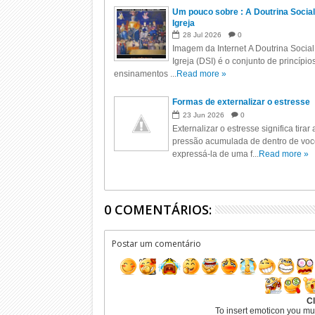
Um pouco sobre : A Doutrina Social
Igreja
28
Jul
2026
0
Imagem da Internet A Doutrina Social
Igreja (DSI) é o conjunto de princípio
ensinamentos ...
Read more »
Formas de externalizar o estresse
23
Jun
2026
0
Externalizar o estresse significa tirar 
pressão acumulada de dentro de voc
expressá-la de uma f...
Read more »
0 COMENTÁRIOS:
Postar um comentário
Cl
To insert emoticon you mu