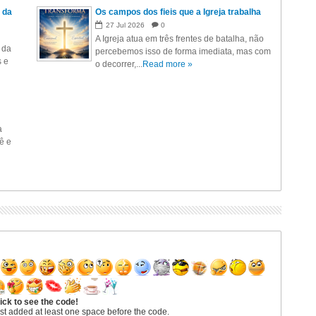
 da
Os campos dos fieis que a Igreja trabalha
27
Jul
2026
0
A Igreja atua em três frentes de batalha, não
 da
percebemos isso de forma imediata, mas com
s e
o decorrer,...
Read more »
a
ê e
ick to see the code!
st added at least one space before the code.