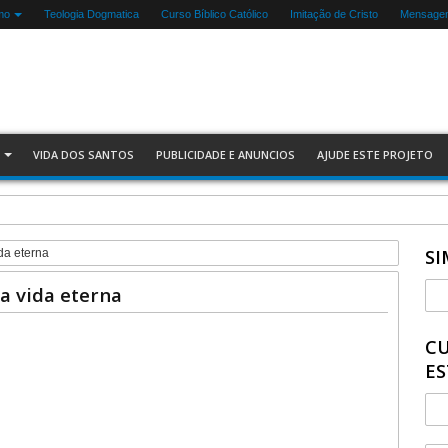
mo
Teologia Dogmatica
Curso Bíblico Católico
Imitação de Cristo
Mensagen
VIDA DOS SANTOS
PUBLICIDADE E ANUNCIOS
AJUDE ESTE PROJETO
SI
da eterna
 a vida eterna
CU
ES