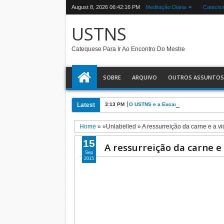
August 8, 2026
06:42:17 PM
Meditação Diaria
Catecis
USTNS
Catequese Para Ir Ao Encontro Do Mestre
SOBRE
ARQUIVO
OUTROS ASSUNTOS
Latest
3:13 PM
O USTNS e a Eucaristia
Home
» »Unlabelled »
A ressurreição da carne e a vi
15
A ressurreição da carne e
Sep
2015