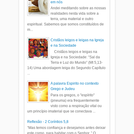
em nós
Andei meditando sobre as nossas
realidades nesta vida sobre a
terra, uma material e outro
espiritual. Sabemos que somos constituídos de
m...
Cristãos leigos e leigas na Igreja
e na Sociedade
Cristãos leigos e leigas na
Igreja e na Sociedade: “Sal da
Terra e Luz do Mundo” (Mt 5,13-
14) Uma abordagem leiga do Segundo Capítulo
...
A palavra Espirito no contexto
Grego e Judeu
Para os gregos, o "espírito"
(pneuma) era frequentemente
visto como a respiração vital ou
um princípio imaterial que se conectava ...
Reflexão - 2 Coríntios 5,8
“Mas temos confiança e desejamos antes deixar
este corpo, para habitar com o Senhor. ” O