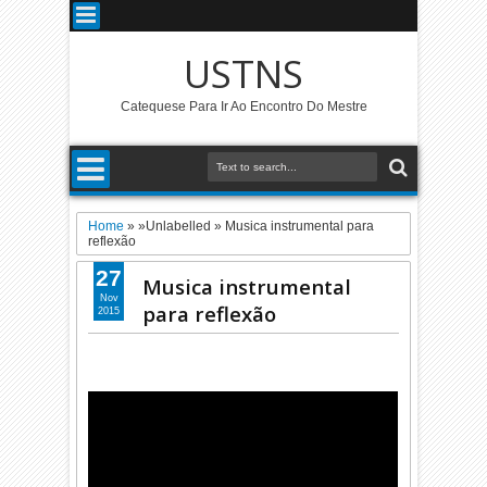
USTNS
Catequese Para Ir Ao Encontro Do Mestre
Home
» »Unlabelled »
Musica instrumental para
reflexão
27
Musica instrumental
Nov
para reflexão
2015