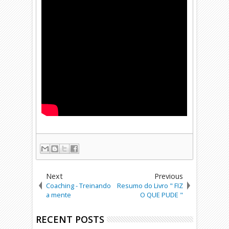
Next
Previous
Coaching - Treinando
Resumo do Livro " FIZ
a mente
O QUE PUDE "
RECENT POSTS