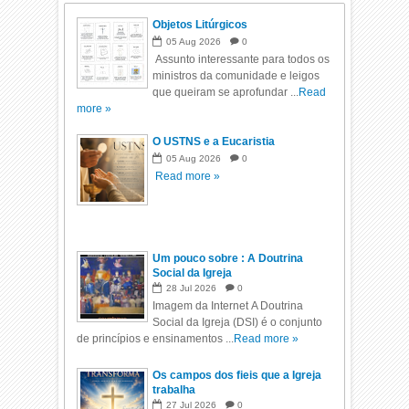
Objetos Litúrgicos
05
Aug
2026
0
Assunto interessante para todos os
ministros da comunidade e leigos
que queiram se aprofundar ...
Read
more »
O USTNS e a Eucaristia
05
Aug
2026
0
Read more »
Um pouco sobre : A Doutrina
Social da Igreja
28
Jul
2026
0
Imagem da Internet A Doutrina
Social da Igreja (DSI) é o conjunto
de princípios e ensinamentos ...
Read more »
Os campos dos fieis que a Igreja
trabalha
27
Jul
2026
0