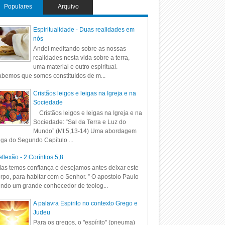
Populares
Arquivo
Espiritualidade - Duas realidades em
nós
Andei meditando sobre as nossas
realidades nesta vida sobre a terra,
uma material e outro espiritual.
bemos que somos constituídos de m...
Cristãos leigos e leigas na Igreja e na
Sociedade
Cristãos leigos e leigas na Igreja e na
Sociedade: “Sal da Terra e Luz do
Mundo” (Mt 5,13-14) Uma abordagem
iga do Segundo Capítulo ...
flexão - 2 Coríntios 5,8
as temos confiança e desejamos antes deixar este
rpo, para habitar com o Senhor. ” O apostolo Paulo
ndo um grande conhecedor de teolog...
A palavra Espirito no contexto Grego e
Judeu
Para os gregos, o "espírito" (pneuma)