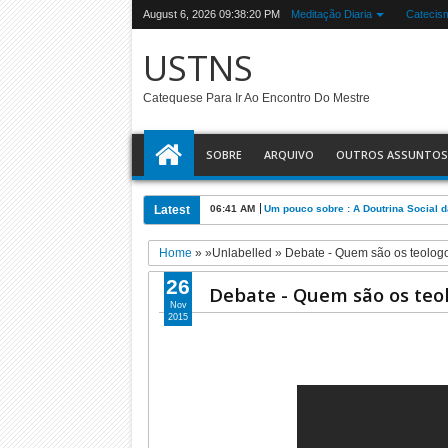
August 6, 2026
09:38:21 PM
Meditação Diaria
Catecis
USTNS
Catequese Para Ir Ao Encontro Do Mestre
SOBRE
ARQUIVO
OUTROS ASSUNTOS
Latest
06:36 AM
Os campos dos fieis que a Igreja tra
Home
» »Unlabelled »
Debate - Quem são os teologo
26
Debate - Quem são os teo
Nov
2015