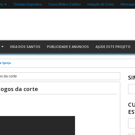
mo
Teologia Dogmatica
Curso Bíblico Católico
Imitação de Cristo
Mensagen
VIDA DOS SANTOS
PUBLICIDADE E ANUNCIOS
AJUDE ESTE PROJETO
balha
SI
s da corte
logos da corte
CU
ES