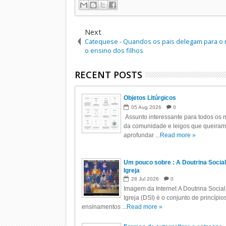
Next
Catequese - Quandos os pais delegam para 
o ensino dos filhos
RECENT POSTS
Objetos Litúrgicos
05
Aug
2026
0
Assunto interessante para todos os m
da comunidade e leigos que queiram
aprofundar ...
Read more »
Um pouco sobre : A Doutrina Social
Igreja
28
Jul
2026
0
Imagem da Internet A Doutrina Social
Igreja (DSI) é o conjunto de princípio
ensinamentos ...
Read more »