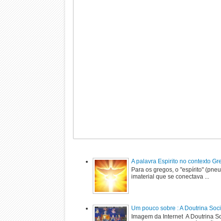
A palavra Espirito no contexto G
Para os gregos, o "espírito" (pne
imaterial que se conectava ...
Um pouco sobre : A Doutrina Soci
Imagem da Internet A Doutrina Soc