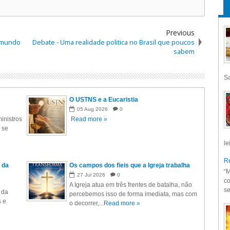
Previous
o mundo
Debate - Uma realidade politica no Brasil que poucos
sabem
Sa
O USTNS e a Eucaristia
05
Aug
2026
0
inistros
Read more »
 se
le
Re
 da
Os campos dos fieis que a Igreja trabalha
“M
27
Jul
2026
0
co
A Igreja atua em três frentes de batalha, não
se
 da
percebemos isso de forma imediata, mas com
s e
o decorrer,...
Read more »