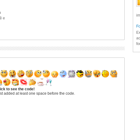
a
im
ê e
Fo
Ex
ac
fo
ick to see the code!
st added at least one space before the code.