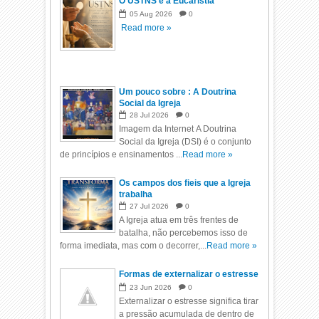
O USTNS e a Eucaristia
05
Aug
2026
0
Read more »
Um pouco sobre : A Doutrina
Social da Igreja
28
Jul
2026
0
Imagem da Internet A Doutrina
Social da Igreja (DSI) é o conjunto
de princípios e ensinamentos ...
Read more »
Os campos dos fieis que a Igreja
trabalha
27
Jul
2026
0
A Igreja atua em três frentes de
batalha, não percebemos isso de
forma imediata, mas com o decorrer,...
Read more »
Formas de externalizar o estresse
23
Jun
2026
0
Externalizar o estresse significa tirar
a pressão acumulada de dentro de