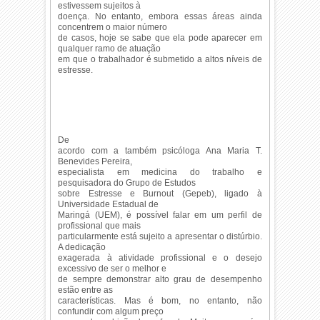
estivessem sujeitos à
doença. No entanto, embora essas áreas ainda
concentrem o maior número
de casos, hoje se sabe que ela pode aparecer em
qualquer ramo de atuação
em que o trabalhador é submetido a altos níveis de
estresse.
De
acordo com a também psicóloga Ana Maria T.
Benevides Pereira,
especialista em medicina do trabalho e
pesquisadora do Grupo de Estudos
sobre Estresse e Burnout (Gepeb), ligado à
Universidade Estadual de
Maringá (UEM), é possível falar em um perfil de
profissional que mais
particularmente está sujeito a apresentar o distúrbio.
A dedicação
exagerada à atividade profissional e o desejo
excessivo de ser o melhor e
de sempre demonstrar alto grau de desempenho
estão entre as
características. Mas é bom, no entanto, não
confundir com algum preço