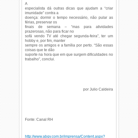
A
especialista dá outras dicas que ajudam a “criar
imunidade” contra a
doença: dormir o tempo necessário, não pular as
férias, preservar os
finais de semana – “mas para atividades
prazerosas, não para ficar no
sofá vendo TV até chegar segunda-feira”, ter um
hobby e, por fim, manter
sempre os amigos e a família por perto. “São essas
coisas que te dão
suporte na hora que em que surgem dificuldades no
trabalho”, conclui.
por Julio Caldeira
Fonte: Canal RH
http://www.abqv.com.br/
imprensa/Content.aspx?