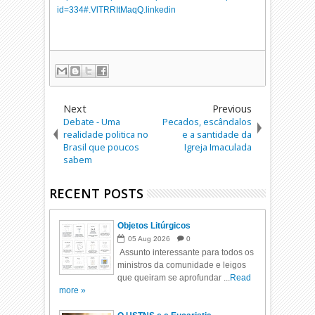
id=334#.
VlTRRItMaqQ.linkedin
Next
Previous
Debate - Uma
Pecados, escândalos
realidade politica no
e a santidade da
Brasil que poucos
Igreja Imaculada
sabem
RECENT POSTS
Objetos Litúrgicos
05
Aug
2026
0
Assunto interessante para todos os
ministros da comunidade e leigos
que queiram se aprofundar ...
Read
more »