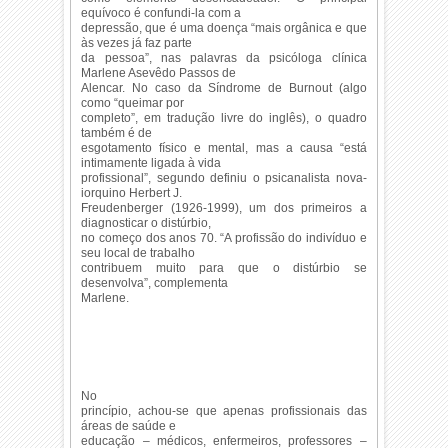
equívoco é confundi-la com a
depressão, que é uma doença “mais orgânica e que
às vezes já faz parte
da pessoa”, nas palavras da psicóloga clínica
Marlene Asevêdo Passos de
Alencar. No caso da Síndrome de Burnout (algo
como “queimar por
completo”, em tradução livre do inglês), o quadro
também é de
esgotamento físico e mental, mas a causa “está
intimamente ligada à vida
profissional”, segundo definiu o psicanalista nova-
iorquino Herbert J.
Freudenberger (1926-1999), um dos primeiros a
diagnosticar o distúrbio,
no começo dos anos 70. “A profissão do indivíduo e
seu local de trabalho
contribuem muito para que o distúrbio se
desenvolva”, complementa
Marlene.
No
princípio, achou-se que apenas profissionais das
áreas de saúde e
educação – médicos, enfermeiros, professores –