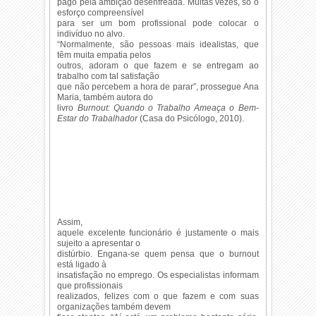
pago pela ambição desenfreada. Muitas vezes, só o
esforço compreensível
para ser um bom profissional pode colocar o
indivíduo no alvo.
“Normalmente, são pessoas mais idealistas, que
têm muita empatia pelos
outros, adoram o que fazem e se entregam ao
trabalho com tal satisfação
que não percebem a hora de parar”, prossegue Ana
Maria, também autora do
livro
Burnout: Quando o Trabalho Ameaça o Bem-
Estar do Trabalhador
(Casa do Psicólogo, 2010).
Assim,
aquele excelente funcionário é justamente o mais
sujeito a apresentar o
distúrbio. Engana-se quem pensa que o burnout
está ligado à
insatisfação no emprego. Os especialistas informam
que profissionais
realizados, felizes com o que fazem e com suas
organizações também devem