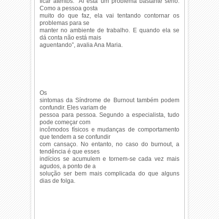
ficar atentos. “Aí está um problema bastante sério.
Como a pessoa gosta
muito do que faz, ela vai tentando contornar os
problemas para se
manter no ambiente de trabalho. E quando ela se
dá conta não está mais
aguentando”, avalia Ana Maria.
Os
sintomas da Síndrome de Burnout também podem
confundir. Eles variam de
pessoa para pessoa. Segundo a especialista, tudo
pode começar com
incômodos físicos e mudanças de comportamento
que tendem a se confundir
com cansaço. No entanto, no caso do burnout, a
tendência é que esses
indícios se acumulem e tornem-se cada vez mais
agudos, a ponto de a
solução ser bem mais complicada do que alguns
dias de folga.