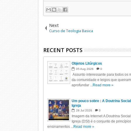
Next
Curso de Teologia Basica
RECENT POSTS
Objetos Litúrgicos
05
Aug
2026
0
Assunto interessante para todos os m
da comunidade e leigos que queiram
aprofundar ...
Read more »
Um pouco sobre : A Doutrina Social
Igreja
28
Jul
2026
0
Imagem da Internet A Doutrina Social
Igreja (DSI) é o conjunto de princípio
ensinamentos ...
Read more »