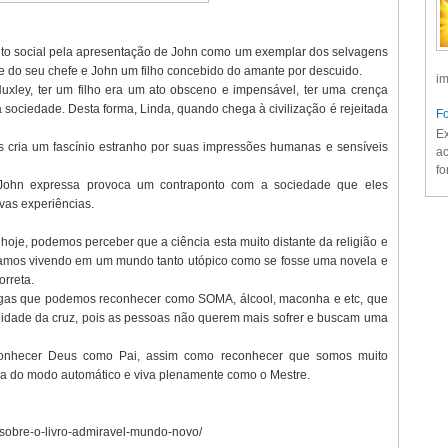
eito social pela apresentação de John como um exemplar dos selvagens
nte do seu chefe e John um filho concebido do amante por descuido.
im
Huxley, ter um filho era um ato obsceno e impensável, ter uma crença
à sociedade. Desta forma, Linda, quando chega à civilização é rejeitada
Fo
Ex
s cria um fascínio estranho por suas impressões humanas e sensíveis
ac
fo
 John expressa provoca um contraponto com a sociedade que eles
ovas experiências.
oje, podemos perceber que a ciência esta muito distante da religião e
tamos vivendo em um mundo tanto utópico como se fosse uma novela e
rreta.
gas que podemos reconhecer como SOMA, álcool, maconha e etc, que
alidade da cruz, pois as pessoas não querem mais sofrer e buscam uma
econhecer Deus como Pai, assim como reconhecer que somos muito
ia do modo automático e viva plenamente como o Mestre.
se-sobre-o-livro-admiravel-mundo-novo/