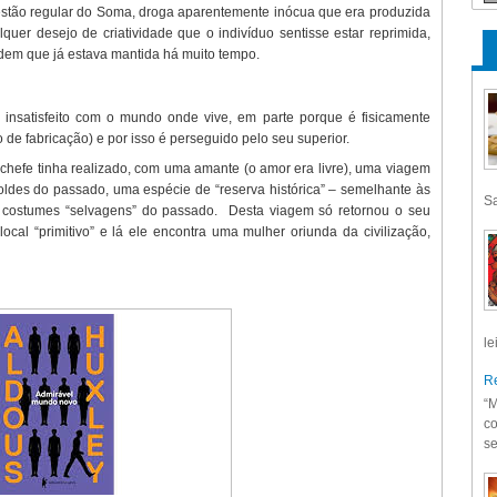
stão regular do Soma, droga aparentemente inócua que era produzida
lquer desejo de criatividade que o indivíduo sentisse estar reprimida,
dem que já estava mantida há muito tempo.
insatisfeito com o mundo onde vive, em parte porque é fisicamente
o de fabricação) e por isso é perseguido pelo seu superior.
chefe tinha realizado, com uma amante (o amor era livre), uma viagem
ldes do passado, uma espécie de “reserva histórica” – semelhante às
Sa
s costumes “selvagens” do passado. Desta viagem só retornou o seu
local “primitivo” e lá ele encontra uma mulher oriunda da civilização,
le
Re
“M
co
se