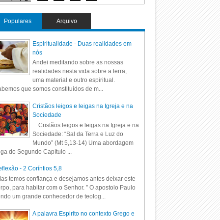
Populares
Arquivo
Espiritualidade - Duas realidades em
nós
Andei meditando sobre as nossas
realidades nesta vida sobre a terra,
uma material e outro espiritual.
bemos que somos constituídos de m...
Cristãos leigos e leigas na Igreja e na
Sociedade
Cristãos leigos e leigas na Igreja e na
Sociedade: “Sal da Terra e Luz do
Mundo” (Mt 5,13-14) Uma abordagem
iga do Segundo Capítulo ...
flexão - 2 Coríntios 5,8
as temos confiança e desejamos antes deixar este
rpo, para habitar com o Senhor. ” O apostolo Paulo
ndo um grande conhecedor de teolog...
A palavra Espirito no contexto Grego e