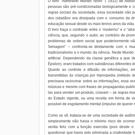
O livro “Admirável Mundo Novo” ( 1932) de Aldou
pessoas são pré-condicionadas biologicamente e c
regras sociais da sociedade, essa sociedade não po
dos cidadãos era dissipada com o consumo da dro
educação sexual desde os mais tenros anos da vida. 
O livro traça o contraste entre o ‘moderno” e o “at
ciência, que, segundo o autor, ao contrário de pro
problemas de ordem social que posteriormente nã
Selvagem” – confronta-se diretamente com o mun
tradicionalismo e o mundo da ciência. Neste Mund
artificial. Dependendo da classe genética a que d
Épsilon), eram tratados com substâncias diferentes 
Quanto ao controle e difusão de informações, em
transmitidas às crianças por hipnopedia (método d
precisava raciocinar sobre as informações, essa e
músicas e mesmo com frases de propagandas publici
las para vender um produto, criavam – se regras mor
do Estado vigente, ou uma receita em forma de 
possível de esgotamento mental (impulso de querer r
Como se vê, tratava-se de uma sociedade de autôma
simplesmente não havia o mínimo risco de ocorrer
sentia feliz com a função exercida (pois desde o
questionar que havia sido eliminada a criatividade h