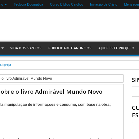
mo
Teologia Dogmatica
Curso Bíblico Católico
Imitação de Cristo
Mensagen
VIDA DOS SANTOS
PUBLICIDADE E ANUNCIOS
AJUDE ESTE PROJETO
a Igreja
SI
e o livro Admirável Mundo Novo
 sobre o livro Admirável Mundo Novo
ela manipulação de informações e consumo, com base na obra;
CU
ES