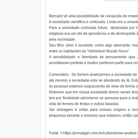
Bernard vê uma possibilidade de conquista de resp
à sociedade científica e civilizada. Linda era a ama
Para a sociedade civilizada futura idealizada por 
religiosa era um ato de ignorância e de desrespeito 
pela sociedade.
Seu filho John é recebido como algo aberrante, ma
entre os habitantes do “Admirável Mundo Novo”.
A sensibilidade e liberdade de pensamento que
acreditavam perfeita e muitos preferem partir para n
Comentário : Se formos analisarmos a sociedade de h
até mesmo a sociedade esta se afastando da fé. Es
as pessoas estamos esquecendo de viver de forma co
Notamos que em nossa sociedade temos varias dro
tem por finalidade adormecer as pessoas para a re
vida de frenesi de festas e outras baladas.
Ser selvagem é voltar para nossas origens e r
pequenos perante o universo que estamos, então sa
Fonte: \\ https://jornalggn.com.br/cultura/uma-anali