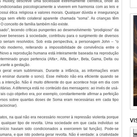
s Huxley, descreve uma sociedade extremamente científica, onde as
ondicionadas psicologicamente a viverem em harmonia com as leis e
ssui ética religiosa e valores morais. Qualquer dúvida e insegurança
ga sem efeito colateral aparente chamada “soma”. As crianças têm
O conceito de família também não existe.
rasado”, tecendo críticas pungentes ao desenvolvimento “prodigioso” da
mover benesses à sociedade, contribuiu para o surgimento de diversos
o seriam resolvidos. Sob esta perspectiva, a personagem John – “o
do moderno, reiterando a impossibilidade de convivência entre o
o Novo a reprodução humana está inteiramente baseada na reprodução
eterminado grupo pertencia (Alfa+, Alfa, Beta+, Beta, Gama, Delta ou
durante a gestação.
 geral eram subliminais. Durante a infância, as informações eram
e ensinar durante o sono). Esse método não era eficiente quando se
ra a intenção. Não é muito diferente do que acontece hoje em dia com
tárias. A diferença está no conteúdo das mensagens: ao invés de usá-
ais cujo objetivo era, por exemplo, constantemente afirmar a perfeição
versos sobre quantas doses de Soma eram necessárias em cada tipo
aciocinar).
tos, na qual não era necessário recorrer à repressão violenta porque
VI
 qualquer tipo de revolta. Uma sociedade em que cada indivíduo se
 início haviam sido condicionados a exercerem tal função). Pode-se
umana, e que isto poderia gerar revolta. Não é verdade: a criatividade