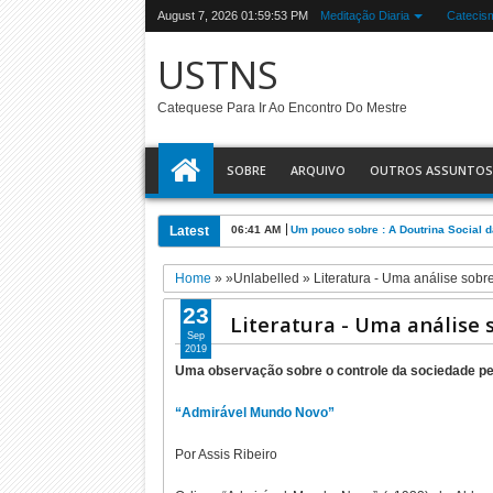
August 7, 2026
01:59:54 PM
Meditação Diaria
Catecis
USTNS
Catequese Para Ir Ao Encontro Do Mestre
SOBRE
ARQUIVO
OUTROS ASSUNTOS
Latest
06:41 AM
Um pouco sobre : A Doutrina Social d
Home
» »Unlabelled »
Literatura - Uma análise sobr
23
Literatura - Uma análise
Sep
2019
Uma observação sobre o controle da sociedade p
“Admirável Mundo Novo”
Por Assis Ribeiro