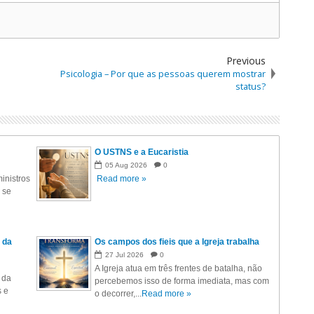
Previous
Psicologia – Por que as pessoas querem mostrar
status?
O USTNS e a Eucaristia
05
Aug
2026
0
inistros
Read more »
 se
 da
Os campos dos fieis que a Igreja trabalha
27
Jul
2026
0
A Igreja atua em três frentes de batalha, não
 da
percebemos isso de forma imediata, mas com
s e
o decorrer,...
Read more »