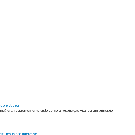
rego e Judeu
uma) era frequentemente visto como a respiração vital ou um princípio
em Jesus por interesse