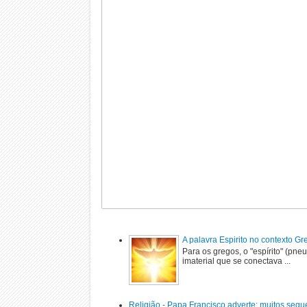
A palavra Espirito no contexto G
Para os gregos, o "espírito" (pne
imaterial que se conectava ...
Religião - Papa Francisco adverte: muitos segu