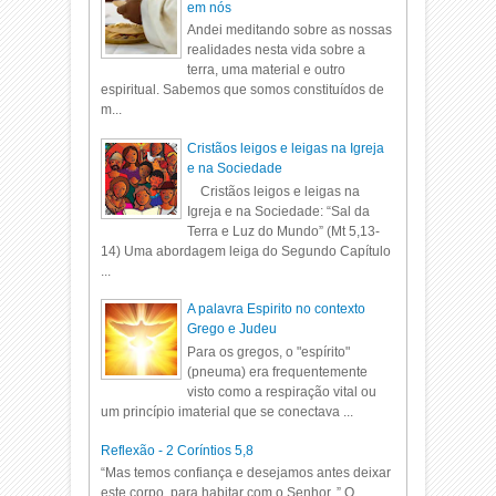
em nós
Andei meditando sobre as nossas
realidades nesta vida sobre a
terra, uma material e outro
espiritual. Sabemos que somos constituídos de
m...
Cristãos leigos e leigas na Igreja
e na Sociedade
Cristãos leigos e leigas na
Igreja e na Sociedade: “Sal da
Terra e Luz do Mundo” (Mt 5,13-
14) Uma abordagem leiga do Segundo Capítulo
...
A palavra Espirito no contexto
Grego e Judeu
Para os gregos, o "espírito"
(pneuma) era frequentemente
visto como a respiração vital ou
um princípio imaterial que se conectava ...
Reflexão - 2 Coríntios 5,8
“Mas temos confiança e desejamos antes deixar
este corpo, para habitar com o Senhor. ” O