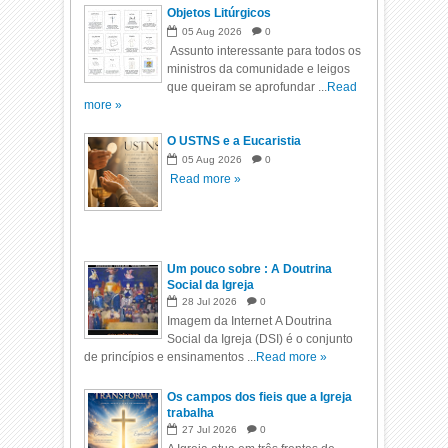
Objetos Litúrgicos
05
Aug
2026
0
Assunto interessante para todos os
ministros da comunidade e leigos
que queiram se aprofundar ...
Read
more »
O USTNS e a Eucaristia
05
Aug
2026
0
Read more »
Um pouco sobre : A Doutrina
Social da Igreja
28
Jul
2026
0
Imagem da Internet A Doutrina
Social da Igreja (DSI) é o conjunto
de princípios e ensinamentos ...
Read more »
Os campos dos fieis que a Igreja
trabalha
27
Jul
2026
0