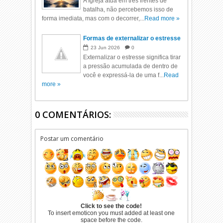
A Igreja atua em três frentes de
batalha, não percebemos isso de
forma imediata, mas com o decorrer,...
Read more »
Formas de externalizar o estresse
23
Jun
2026
0
Externalizar o estresse significa tirar
a pressão acumulada de dentro de
você e expressá-la de uma f...
Read
more »
0 COMENTÁRIOS:
Postar um comentário
Click to see the code!
To insert emoticon you must added at least one
space before the code.