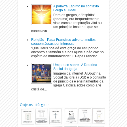
A palavra Espirito no contexto
Grego e Judeu
Para os gregos, o "espírito"
(pneuma) era frequentemente
visto como a respiração vital ou
um princípio imaterial que se
conectava ...
Religião - Papa Francisco adverte: muitos
seguem Jesus por interesse
"Que Deus nos dê esta graça do estupor do
encontro e também ele nos ajude a não cair no
espírito de mundanidade" O Papa Francisc...
Um pouco sobre : A Doutrina
Social da Igreja
Imagem da Internet A Doutrina
Social da Igreja (DSI) é o conjunto
de princípios e ensinamentos da
Igreja Católica sobre como a fé
cristã de...
Objetos Litúrgicos