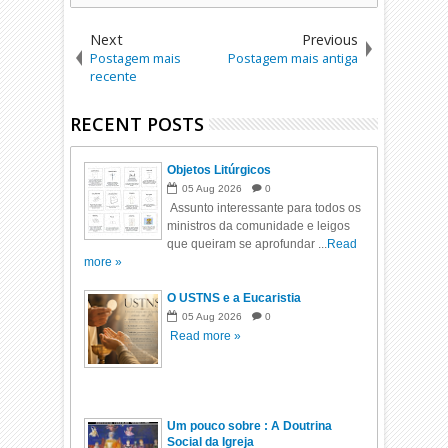
Next
Previous
Postagem mais
Postagem mais antiga
recente
RECENT POSTS
Objetos Litúrgicos
05
Aug
2026
0
Assunto interessante para todos os
ministros da comunidade e leigos
que queiram se aprofundar ...
Read
more »
O USTNS e a Eucaristia
05
Aug
2026
0
Read more »
Um pouco sobre : A Doutrina
Social da Igreja