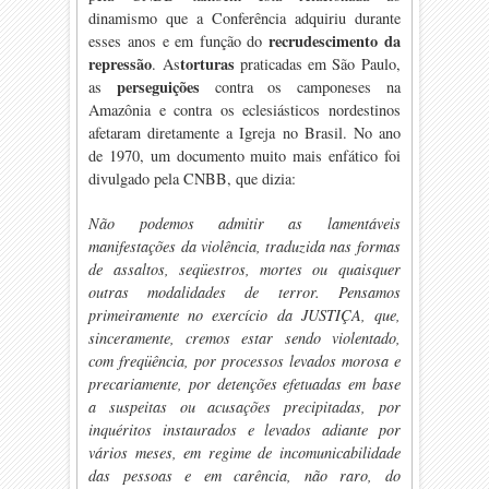
dinamismo que a Conferência adquiriu durante
recrudescimento da
esses anos e em função do
repressão
torturas
. As
praticadas em São Paulo,
perseguições
as
contra os camponeses na
Amazônia e contra os eclesiásticos nordestinos
afetaram diretamente a Igreja no Brasil. No ano
de 1970, um documento muito mais enfático foi
divulgado pela CNBB, que dizia:
Não podemos admitir as lamentáveis
manifestações da violência, traduzida nas formas
de assaltos, seqüestros, mortes ou quaisquer
outras modalidades de terror. Pensamos
primeiramente no exercício da JUSTIÇA, que,
sinceramente, cremos estar sendo violentado,
com freqüência, por processos levados morosa e
precariamente, por detenções efetuadas em base
a suspeitas ou acusações precipitadas, por
inquéritos instaurados e levados adiante por
vários meses, em regime de incomunicabilidade
das pessoas e em carência, não raro, do