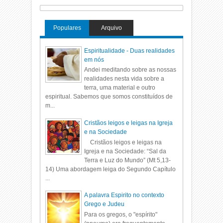
Populares
Arquivo
Espiritualidade - Duas realidades
em nós
Andei meditando sobre as nossas
realidades nesta vida sobre a
terra, uma material e outro
espiritual. Sabemos que somos constituídos de
m...
Cristãos leigos e leigas na Igreja
e na Sociedade
Cristãos leigos e leigas na
Igreja e na Sociedade: “Sal da
Terra e Luz do Mundo” (Mt 5,13-
14) Uma abordagem leiga do Segundo Capítulo
...
A palavra Espirito no contexto
Grego e Judeu
Para os gregos, o "espírito"