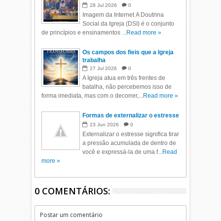
28
Jul
2026
0
Imagem da Internet A Doutrina
Social da Igreja (DSI) é o conjunto
de princípios e ensinamentos ...
Read more »
Os campos dos fieis que a Igreja
trabalha
27
Jul
2026
0
A Igreja atua em três frentes de
batalha, não percebemos isso de
forma imediata, mas com o decorrer,...
Read more »
Formas de externalizar o estresse
23
Jun
2026
0
Externalizar o estresse significa tirar
a pressão acumulada de dentro de
você e expressá-la de uma f...
Read
more »
0 COMENTÁRIOS:
Postar um comentário