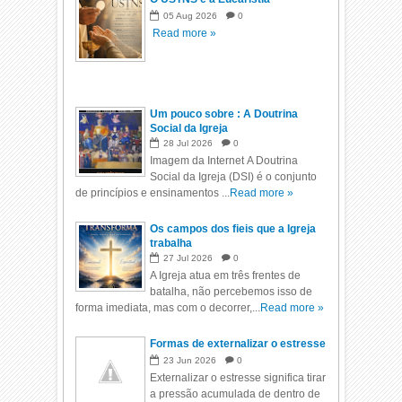
05
Aug
2026
0
Read more »
Um pouco sobre : A Doutrina
Social da Igreja
28
Jul
2026
0
Imagem da Internet A Doutrina
Social da Igreja (DSI) é o conjunto
de princípios e ensinamentos ...
Read more »
Os campos dos fieis que a Igreja
trabalha
27
Jul
2026
0
A Igreja atua em três frentes de
batalha, não percebemos isso de
forma imediata, mas com o decorrer,...
Read more »
Formas de externalizar o estresse
23
Jun
2026
0
Externalizar o estresse significa tirar
a pressão acumulada de dentro de