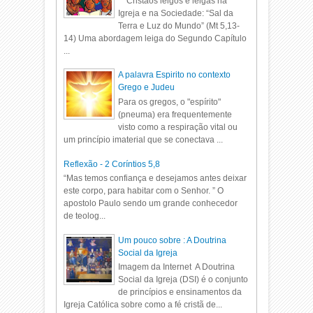
Cristãos leigos e leigas na
Igreja e na Sociedade: “Sal da
Terra e Luz do Mundo” (Mt 5,13-
14) Uma abordagem leiga do Segundo Capítulo
...
A palavra Espirito no contexto
Grego e Judeu
Para os gregos, o "espírito"
(pneuma) era frequentemente
visto como a respiração vital ou
um princípio imaterial que se conectava ...
Reflexão - 2 Coríntios 5,8
“Mas temos confiança e desejamos antes deixar
este corpo, para habitar com o Senhor. ” O
apostolo Paulo sendo um grande conhecedor
de teolog...
Um pouco sobre : A Doutrina
Social da Igreja
Imagem da Internet A Doutrina
Social da Igreja (DSI) é o conjunto
de princípios e ensinamentos da
Igreja Católica sobre como a fé cristã de...