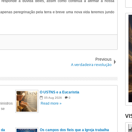
 responde a dúvida deles, assim como continua a afirmar a nossa
apenas peregrinação pela terra e breve uma nova vida teremos jundo
Previous
A verdadeira revolução
O USTNS e a Eucaristia
05
Aug
2026
0
inistros
Read more »
 se
VI
 da
Os campos dos fieis que a Igreja trabalha