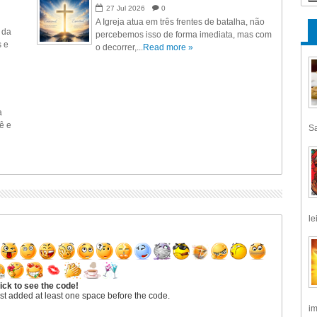
27
Jul
2026
0
A Igreja atua em três frentes de batalha, não
 da
percebemos isso de forma imediata, mas com
s e
o decorrer,...
Read more »
a
ê e
Sa
le
ick to see the code!
st added at least one space before the code.
im