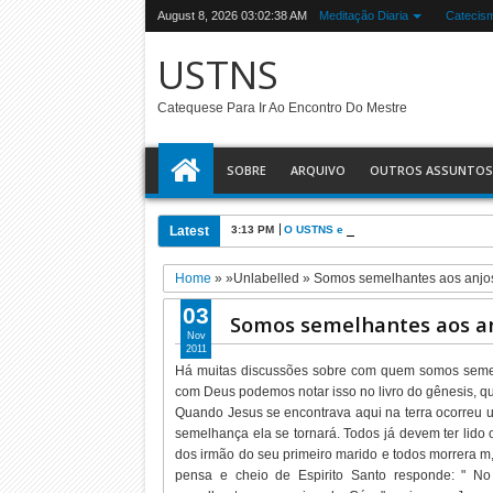
August 8, 2026
03:02:38 AM
Meditação Diaria
Catecis
USTNS
Catequese Para Ir Ao Encontro Do Mestre
SOBRE
ARQUIVO
OUTROS ASSUNTOS
Latest
3:13 PM
O USTNS e a Eucaristia
Home
» »Unlabelled »
Somos semelhantes aos anjo
03
Somos semelhantes aos an
Nov
2011
Há muitas discussões sobre com quem somos semel
com Deus podemos notar isso no livro do gênesis,
Quando Jesus se encontrava aqui na terra ocorreu
semelhança ela se tornará. Todos já devem ter li
dos irmão do seu primeiro marido e todos morrera 
pensa e cheio de Espirito Santo responde: " 