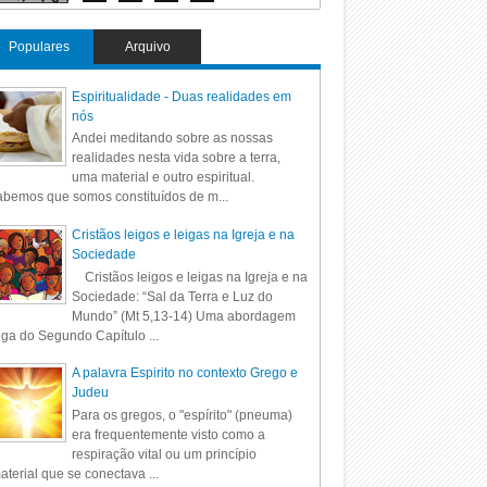
Populares
Arquivo
Espiritualidade - Duas realidades em
nós
Andei meditando sobre as nossas
realidades nesta vida sobre a terra,
uma material e outro espiritual.
bemos que somos constituídos de m...
Cristãos leigos e leigas na Igreja e na
Sociedade
Cristãos leigos e leigas na Igreja e na
Sociedade: “Sal da Terra e Luz do
Mundo” (Mt 5,13-14) Uma abordagem
iga do Segundo Capítulo ...
A palavra Espirito no contexto Grego e
Judeu
Para os gregos, o "espírito" (pneuma)
era frequentemente visto como a
respiração vital ou um princípio
aterial que se conectava ...