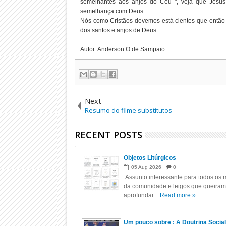
semelhantes aos anjos do Céu ", veja que Jesus
semelhança com Deus.
Nós como Cristãos devemos está cientes que então 
dos santos e anjos de Deus.
Autor: Anderson O.de Sampaio
Next
Resumo do filme substitutos
RECENT POSTS
Objetos Litúrgicos
05
Aug
2026
0
Assunto interessante para todos os m
da comunidade e leigos que queiram
aprofundar ...
Read more »
Um pouco sobre : A Doutrina Social