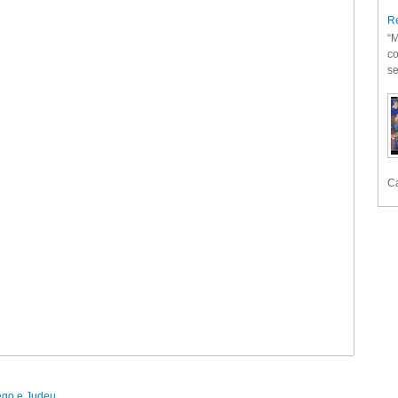
Re
“M
co
se
Ca
rego e Judeu