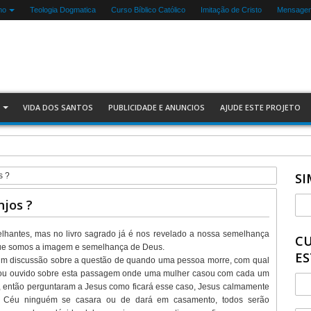
mo
Teologia Dogmatica
Curso Bíblico Católico
Imitação de Cristo
Mensagen
VIDA DOS SANTOS
PUBLICIDADE E ANUNCIOS
AJUDE ESTE PROJETO
SI
s ?
jos ?
hantes, mas no livro sagrado já é nos revelado a nossa semelhança
CU
 que somos a imagem e semelhança de Deus.
ES
 um discussão sobre a questão de quando uma pessoa morre, com qual
do ou ouvido sobre esta passagem onde uma mulher casou com cada um
m, então perguntaram a Jesus como ficará esse caso, Jesus calmamente
No Céu ninguém se casara ou de dará em casamento, todos serão