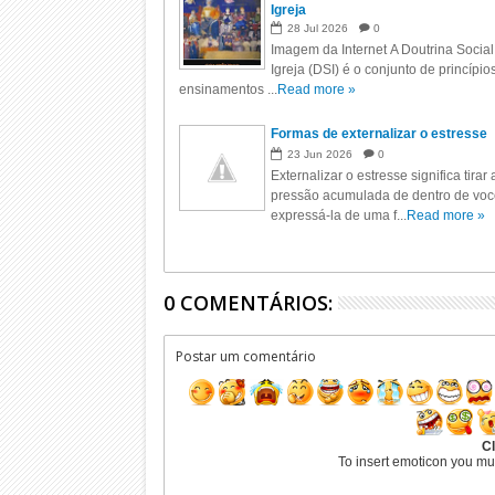
Igreja
28
Jul
2026
0
Imagem da Internet A Doutrina Social
Igreja (DSI) é o conjunto de princípio
ensinamentos ...
Read more »
Formas de externalizar o estresse
23
Jun
2026
0
Externalizar o estresse significa tirar 
pressão acumulada de dentro de voc
expressá-la de uma f...
Read more »
0 COMENTÁRIOS:
Postar um comentário
Cl
To insert emoticon you mu