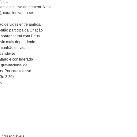
15). É
vam ao cultivo do homem. Neste
), caracterizando-se
o de vidas entre ambos,
ntão participa da Criação
o sobrenatural com Deus.
vívio mais dependente
comunhão de vidas
cebendo-se
ratado e considerado
gravitacional da
s. Por causa disso
Gn 2,20),
no:
indissociáveis