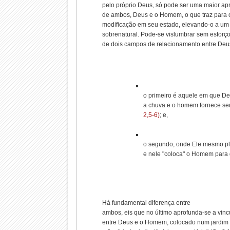
pelo próprio Deus, só pode ser uma maior a
de ambos, Deus e o Homem, o que traz para 
modificação em seu estado, elevando-o a um
sobrenatural. Pode-se vislumbrar sem esforço
de dois campos de relacionamento entre Deu
o primeiro é aquele em que De
a chuva e o homem fornece seu 
2,5-6)
; e,
o segundo, onde Ele mesmo pl
e nele "coloca" o Homem para 
Há fundamental diferença entre
ambos, eis que no último aprofunda-se a vin
entre Deus e o Homem, colocado num jardim