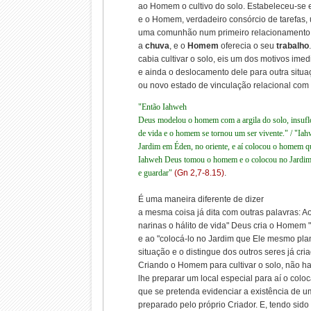
ao Homem o cultivo do solo. Estabeleceu-se 
e o Homem, verdadeiro consórcio de tarefas,
uma comunhão num primeiro relacionamento
a
chuva
, e o
Homem
oferecia o seu
trabalho
cabia cultivar o solo, eis um dos motivos ime
e ainda o deslocamento dele para outra sit
ou novo estado de vinculação relacional com
"Então Iahweh
Deus modelou o homem com a argila do solo, insufl
de vida e o homem se tornou um ser vivente." / "I
Jardim em Éden, no oriente, e aí colocou o homem q
Iahweh Deus tomou o homem e o colocou no Jardim 
e guardar"
(Gn 2,7-8.15)
.
É uma maneira diferente de dizer
a mesma coisa já dita com outras palavras: Ao
narinas o hálito de vida" Deus cria o Homem
e ao "colocá-lo no Jardim que Ele mesmo plan
situação e o distingue dos outros seres já cri
Criando o Homem para cultivar o solo, não h
lhe preparar um local especial para aí o coloc
que se pretenda evidenciar a existência de 
preparado pelo próprio Criador. E, tendo sid