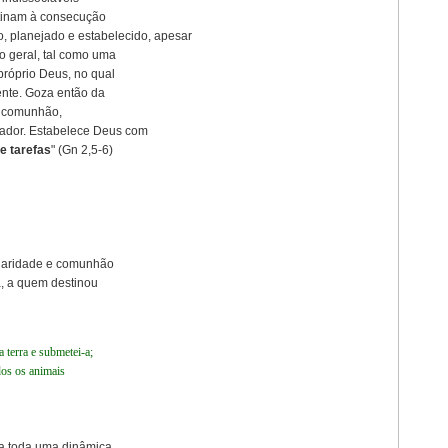
tinam à consecução
, planejado e estabelecido, apesar
o geral, tal como uma
próprio Deus, no qual
ente. Goza então da
ta comunhão,
riador. Estabelece Deus com
e tarefas
" (Gn 2,5-6)
iliaridade e comunhão
, a quem destinou
a terra e submetei-a;
dos os animais
ta toda uma dinâmica