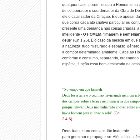
qualquer caso, porém, ocupa o Homem uma 
de colaborador e coordenador da Obra de Deu
ele o catalisador da Criação. É que apesar da
que coroa cada ato criativo particular ou con
presente uma demanda nas coisas criadas, a
inteligente -
O
HOMEM
, "
imagem e semelhan
deus
" (Gn 1,26). É o caso da mescla em que 
a natureza: tudo misturado e esparso, gênero
a compor determinado ambiente. Cabe ao Ho
conforme o consumo, separando, ordenando
espécie, função essa bem destacada na ocas
"No tempo em que Iahweh
Deus fez a terra e o céu, não havia ainda nenhum arb
dos campos sobre a terra e nenhuma erva dos campos
porque Iahweh Deus não tinha feito chover sobre a t
havia homem para cultivar o solo"
(Gn
2,4-6)
.
Deus tudo criara com aptidão imanente
para germinar e propagar-se. Além disso, ofe