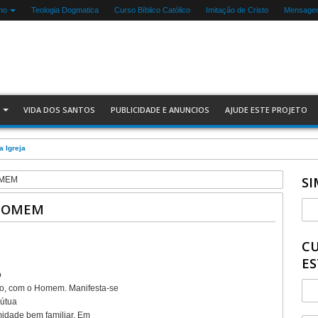
mo
Teologia Dogmatica
Curso Bíblico Católico
Imitação de Cristo
Mensagen
VIDA DOS SANTOS
PUBLICIDADE E ANUNCIOS
AJUDE ESTE PROJETO
a Igreja
SI
HOMEM
O HOMEM
CU
ES
o
vio, com o Homem. Manifesta-se
mútua
idade bem familiar. Em