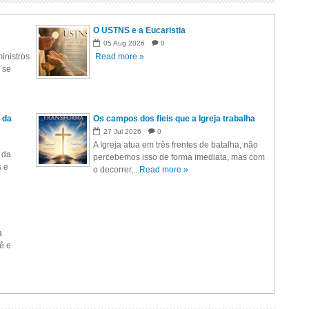
O USTNS e a Eucaristia
05
Aug
2026
0
inistros
Read more »
 se
 da
Os campos dos fieis que a Igreja trabalha
27
Jul
2026
0
A Igreja atua em três frentes de batalha, não
 da
percebemos isso de forma imediata, mas com
s e
o decorrer,...
Read more »
a
ê e