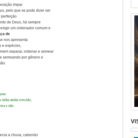
posição ímpar
s, pelo que se pode dizer ser
 perfeição
junto de Deus, há sempre
 exigir um ordenador comum e
ça de
se nos apresenta
s e espécies,
mem separar, ordenar e semear
 e semeando por gênero e
ião:
usto
 tinha ainda crescido,
erra e não
VI
recia a chuva, cabendo