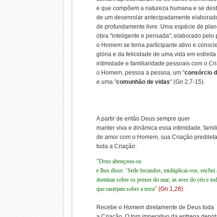
e que compõem a natureza humana e se des
de um desenrolar antecipadamente elaborado
de profundamente livre. Uma espécie de plan
obra "inteligente e pensada", elaborado pelo 
o Homem se torna participante ativo e consci
glória e da felicidade de uma vida em estrei
intimidade e familiaridade pessoais com o C
o Homem, pessoa a pessoa, um "
consórcio d
e uma "
comunhão de vidas
" (Gn 2,7-15).
A partir de então Deus sempre quer
manter viva e dinâmica essa intimidade, fam
de amor com o Homem, sua Criação predileta
toda a Criação:
"Deus abençoou-os
e lhes disse: ‘Sede fecundos, multiplicai-vos, enchei 
dominai sobre os peixes do mar, as aves do céu e to
que rastejam sobre a terra"
(Gn 1,28).
Recebe o Homem diretamente de Deus toda
a Criação. O tom imperativo da entrega deno