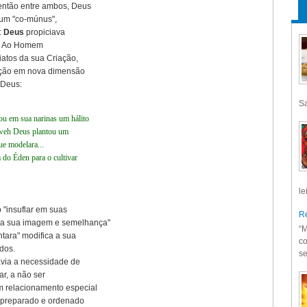
então entre ambos, Deus
 um "co-múnus",
:
Deus
propiciava
. Ao Homem
diatos da sua Criação,
uação em nova dimensão
 Deus:
Sa
ou em sua narinas um hálito
ahweh Deus plantou um
ue modelara...
do Éden para o cultivar
le
 "insuflar em suas
Re
 "a sua imagem e semelhança"
“M
tara" modifica a sua
co
ados.
se
avia a necessidade de
ar, a não ser
um relacionamento especial
o preparado e ordenado