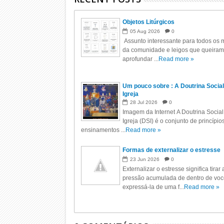
Objetos Litúrgicos
05
Aug
2026
0
Assunto interessante para todos os m
da comunidade e leigos que queiram
aprofundar ...
Read more »
Um pouco sobre : A Doutrina Social
Igreja
28
Jul
2026
0
Imagem da Internet A Doutrina Social
Igreja (DSI) é o conjunto de princípio
ensinamentos ...
Read more »
Formas de externalizar o estresse
23
Jun
2026
0
Externalizar o estresse significa tirar 
pressão acumulada de dentro de voc
expressá-la de uma f...
Read more »