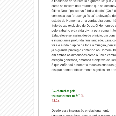
a finalidade de "cultivá-lo e guardá-lo" (Gn 2,
como se fossem dois mundos que se destina
último Deus "passeava à brisa do dia" (Gn 3,8
com essa sua "presença física" a elevação do
estado do Homem a uma verdadeira comunhã
fruto de ato exclusivo de Deus. O Homem de e
pelo trabalho e da vida divina pela comunhã
Estabelece-se assim, desde o início, um con
e íntimo, uma profunda familiaridade. Essa 
foi e é ainda o ápice de toda a Criação, per
já o grande privilégio conferido ao Homem, t
em ambas as dimensões como o único centro 
atenção generosa, amorosa e objetiva de Deu
é que Adão "dá o nome" a todas as criaturas (
eis que nomear biblicamente significa ser do
"... chamei-te pelo
teu nome:
meu tu és
"
(Is
43,1)
.
Desde essa integração e relacionamento
comum apresentaram-se os vários elementos 