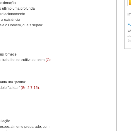
proximação
o último uma profunda
 relacionamento
im
 a existência
Fo
s e o Homem, quais sejam:
Ex
ac
fo
us fornece
trabalho no cultivo da terra
(Gn
anta um "jardim"
dele "cuidar"
(Gn 2,7-15)
.
culação
 especialmente preparado, com