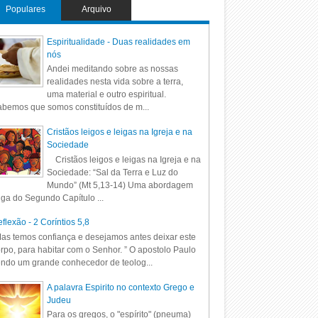
Populares
Arquivo
Espiritualidade - Duas realidades em
nós
Andei meditando sobre as nossas
realidades nesta vida sobre a terra,
uma material e outro espiritual.
bemos que somos constituídos de m...
Cristãos leigos e leigas na Igreja e na
Sociedade
Cristãos leigos e leigas na Igreja e na
Sociedade: “Sal da Terra e Luz do
Mundo” (Mt 5,13-14) Uma abordagem
iga do Segundo Capítulo ...
flexão - 2 Coríntios 5,8
as temos confiança e desejamos antes deixar este
rpo, para habitar com o Senhor. ” O apostolo Paulo
ndo um grande conhecedor de teolog...
A palavra Espirito no contexto Grego e
Judeu
Para os gregos, o "espírito" (pneuma)