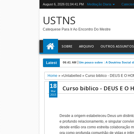
August 6, 2026
01:04:42 PM
Meditação Diaria
Catecis
USTNS
Catequese Para Ir Ao Encontro Do Mestre
SOBRE
ARQUIVO
OUTROS ASSUNTOS
Latest
06:41 AM
Um pouco sobre : A Doutrina Social d
Home
» »Unlabelled »
Curso biblico - DEUS E O 
18
Curso biblico - DEUS E 
Mar
2015
Desde a origem estabeleceu Deus um distint
e profundo relacionamento, e singular conví
desde então ora como estreita colaboração 
ora como profunda comunhão de vidas e intim