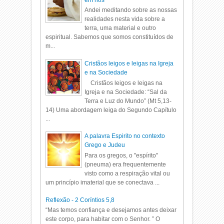
em nós
Andei meditando sobre as nossas
realidades nesta vida sobre a
terra, uma material e outro
espiritual. Sabemos que somos constituídos de
m...
Cristãos leigos e leigas na Igreja
e na Sociedade
Cristãos leigos e leigas na
Igreja e na Sociedade: “Sal da
Terra e Luz do Mundo” (Mt 5,13-
14) Uma abordagem leiga do Segundo Capítulo
...
A palavra Espirito no contexto
Grego e Judeu
Para os gregos, o "espírito"
(pneuma) era frequentemente
visto como a respiração vital ou
um princípio imaterial que se conectava ...
Reflexão - 2 Coríntios 5,8
“Mas temos confiança e desejamos antes deixar
este corpo, para habitar com o Senhor. ” O