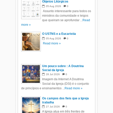
Objetos Litúrgicos
05
Aug
2026
0
Assunto interessante para todos os
ministros da comunidade e leigos
que queiram se aprofundar ...
Read
more »
O USTNS e a Eucaristia
05
Aug
2026
0
Read more »
Um pouco sobre : A Doutrina
Social da Igreja
28
Jul
2026
0
Imagem da Internet A Doutrina
Social da Igreja (DSI) é o conjunto
de princípios e ensinamentos ...
Read more »
Os campos dos fieis que a Igreja
trabalha
27
Jul
2026
0
A Igreja atua em três frentes de