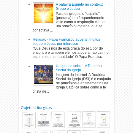
A palavra Espirito no contexto
Grego e Judeu
Para os gregos, o "espírito"
(pneuma) era frequentemente
visto como a respiração vital ou
um princípio imaterial que se
conectava ...
Religião - Papa Francisco adverte: muitos
seguem Jesus por interesse
"Que Deus nos dê esta graça do estupor do
encontro e também ele nos ajude a não cair no
espírito de mundanidade" O Papa Francisc...
Um pouco sobre : A Doutrina
Social da Igreja
Imagem da Internet A Doutrina
Social da Igreja (DSI) é o conjunto
de princípios e ensinamentos da
Igreja Católica sobre como a fé
cristã de...
Objetos Litúrgicos