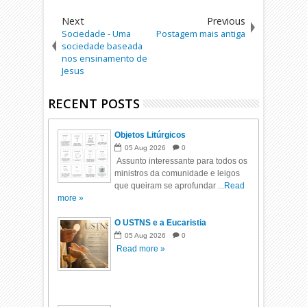
Next
Previous
Sociedade - Uma
Postagem mais antiga
sociedade baseada
nos ensinamento de
Jesus
RECENT POSTS
Objetos Litúrgicos
05
Aug
2026
0
Assunto interessante para todos os
ministros da comunidade e leigos
que queiram se aprofundar ...
Read
more »
O USTNS e a Eucaristia
05
Aug
2026
0
Read more »