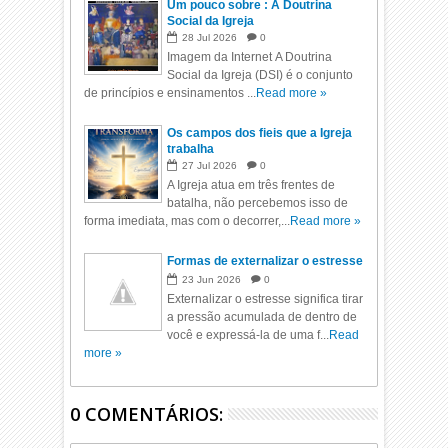
Um pouco sobre : A Doutrina
Social da Igreja
28
Jul
2026
0
Imagem da Internet A Doutrina
Social da Igreja (DSI) é o conjunto
de princípios e ensinamentos ...
Read more »
Os campos dos fieis que a Igreja
trabalha
27
Jul
2026
0
A Igreja atua em três frentes de
batalha, não percebemos isso de
forma imediata, mas com o decorrer,...
Read more »
Formas de externalizar o estresse
23
Jun
2026
0
Externalizar o estresse significa tirar
a pressão acumulada de dentro de
você e expressá-la de uma f...
Read
more »
0 COMENTÁRIOS: